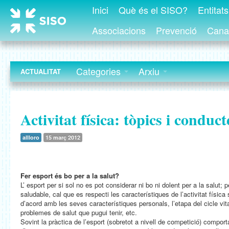
Inici
Què és el SISO?
Entitat
Associacions
Prevenció
Canal
Categories
Arxiu
ACTUALITAT
Activitat física: tòpics i conduct
allloro
15 març 2012
Fer esport és bo per a la salut?
L’ esport per si sol no es pot considerar ni bo ni dolent per a la salut; p
saludable, cal que es respecti les característiques de l’activitat físic
d’acord amb les seves característiques personals, l’etapa del cicle vita
problemes de salut que pugui tenir, etc.
Sovint la pràctica de l’esport (sobretot a nivell de competició) comporta