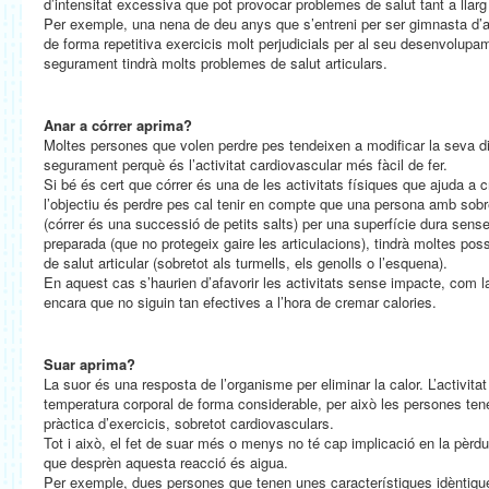
d’intensitat excessiva que pot provocar problemes de salut tant a llarg
Per exemple, una nena de deu anys que s’entreni per ser gimnasta d’al
de forma repetitiva exercicis molt perjudicials per al seu desenvolupa
segurament tindrà molts problemes de salut articulars.
Anar a córrer aprima?
Moltes persones que volen perdre pes tendeixen a modificar la seva die
segurament perquè és l’activitat cardiovascular més fàcil de fer.
Si bé és cert que córrer és una de les activitats físiques que ajuda a
l’objectiu és perdre pes cal tenir en compte que una persona amb sobre
(córrer és una successió de petits salts) per una superfície dura sense
preparada (que no protegeix gaire les articulacions), tindrà moltes poss
de salut articular (sobretot als turmells, els genolls o l’esquena).
En aquest cas s’haurien d’afavorir les activitats sense impacte, com la 
encara que no siguin tan efectives a l’hora de cremar calories.
Suar aprima?
La suor és una resposta de l’organisme per eliminar la calor. L’activita
temperatura corporal de forma considerable, per això les persones ten
pràctica d’exercicis, sobretot cardiovasculars.
Tot i això, el fet de suar més o menys no té cap implicació en la pèrdua
que desprèn aquesta reacció és aigua.
Per exemple, dues persones que tenen unes característiques idèntiques