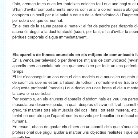
físic, cremen totes dues les mateixes calories tot i que una hagi suat mo
S’han d’evitar comportaments erronis com anar a córrer massa abrigat
comporta un perill per a la salut a causa de la deshidratació i l’augme
per sobre del que és normal.
En el cas de la sauna passa el mateix: el fet de perdre pes després d’
sauna és degut a la deshidratació (suor), per tant, s’ha d’evitar la so
pèrdues corporals d’aigua immediatament.
Els aparells de fitness anunciats en els mitjans de comunicació 
En la venda per televisió o per diversos mitjans de comunicació (reviste
aparells més anunciats són els que serveixen per tenir un cos perfec
temps.
El fet d’aconseguir un cos com el dels models que anuncien aquests a
de sacrificis que no estan a l’abast de tothom; normalment es tracta 
d’aquesta professió (models) i que dediquen unes hores al dia a manteni
la seva eina de treball.
Per exemple, en els anuncis d’aparells d’abdominals es veu una pers
musculatura desenvolupada, la qual, després d’haver utilitzat l’aparel
greix, té marcats tots els músculs del cos i fins i tot està morena, etc.
tenint en compte que l’aparell només serveix per treballar un múscul d
humana.
En resum, abans de gastar els diners en un aparell dels que s’anuncien 
professional que pugui ajudar a marcar uns objectius realistes i que p
assolir-los.