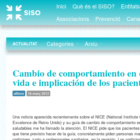
Inici
Què és el SISO?
Entitat
Associacions
Prevenció
Canal
Categories
Arxiu
ACTUALITAT
Cambio de comportamiento en e
vida e implicación de los pacien
allloro
16 març 2012
Una noticia aparecida recientemente sobre el NICE (National Institute f
Excelence de Reino Unido) y su guía de cambio de comportamiento en
saludables me ha llamado la atención. El NICE pide que los pacientes 
que tiene previsto hacer de la guía; concretamente piden personas m
participen, junto a profesionales sanitarios, en la revisión. Los partici