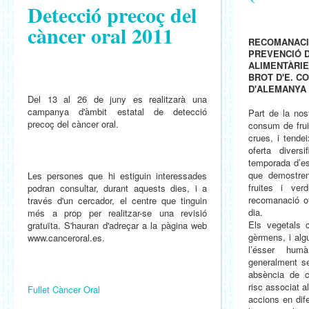
Detecció precoç del
càncer oral 2011
RECOMANACI
PREVENCIÓ D
ALIMENTÀRIE
BROT D'E. C
D'ALEMANYA
Del 13 al 26 de juny es realitzarà una
campanya d'àmbit estatal de detecció
Part de la nos
precoç del càncer oral.
consum de fru
crues, i tende
oferta divers
temporada d’es
que demostren
Les persones que hi estiguin interessades
fruites i ver
podran consultar, durant aquests dies, i a
recomanació of
través d'un cercador, el centre que tinguin
dia.
més a prop per realitzar-se una revisió
Els vegetals 
gratuïta. S'hauran d'adreçar a la pàgina web
gèrmens, i alg
www.canceroral.es.
l’ésser hum
generalment se
absència de c
risc associat 
Fullet Càncer Oral
accions en dif