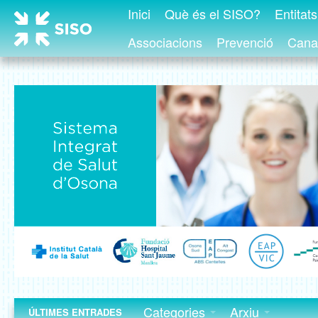
Inici
Què és el SISO?
Entitat
Associacions
Prevenció
Canal
Categories
Arxiu
ÚLTIMES ENTRADES