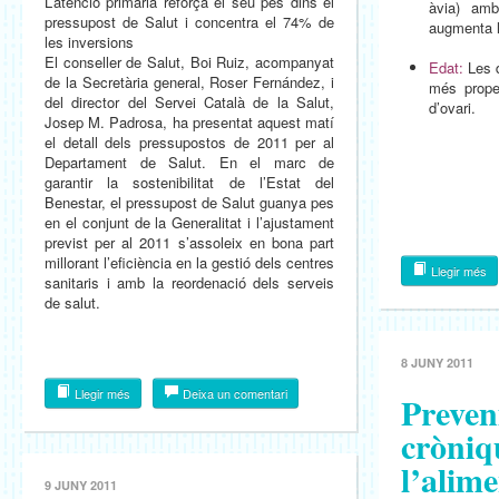
L’atenció primària reforça el seu pes dins el
àvia) amb
pressupost de Salut i concentra el 74% de
augmenta le
les inversions
El conseller de Salut, Boi Ruiz, acompanyat
Edat:
Les 
de la Secretària general, Roser Fernández, i
més prope
del director del Servei Català de la Salut,
d’ovari.
Josep M. Padrosa, ha presentat aquest matí
el detall dels pressupostos de 2011 per al
Departament de Salut. En el marc de
garantir la sostenibilitat de l’Estat del
Benestar, el pressupost de Salut guanya pes
en el conjunt de la Generalitat i l’ajustament
previst per al 2011 s’assoleix en bona part
millorant l’eficiència en la gestió dels centres
Llegir més
sanitaris i amb la reordenació dels serveis
de salut.
8 JUNY 2011
Llegir més
Deixa un comentari
Preven
cròniq
l’alim
9 JUNY 2011