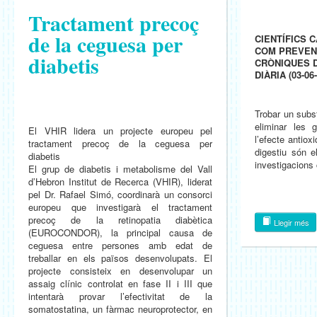
Tractament precoç
de la ceguesa per
CIENTÍFICS 
COM PREVEN
diabetis
CRÒNIQUES D
DIÀRIA (03-06
Trobar un subst
eliminar les 
El VHIR lidera un projecte europeu pel
l’efecte antiox
tractament precoç de la ceguesa per
digestiu són e
diabetis
investigacions
El grup de diabetis i metabolisme del Vall
d’Hebron Institut de Recerca (VHIR), liderat
pel Dr. Rafael Simó, coordinarà un consorci
europeu que investigarà el tractament
precoç de la retinopatia diabètica
Llegir més
(EUROCONDOR), la principal causa de
ceguesa entre persones amb edat de
treballar en els països desenvolupats. El
projecte consisteix en desenvolupar un
assaig clínic controlat en fase II i III que
intentarà provar l’efectivitat de la
somatostatina, un fàrmac neuroprotector, en