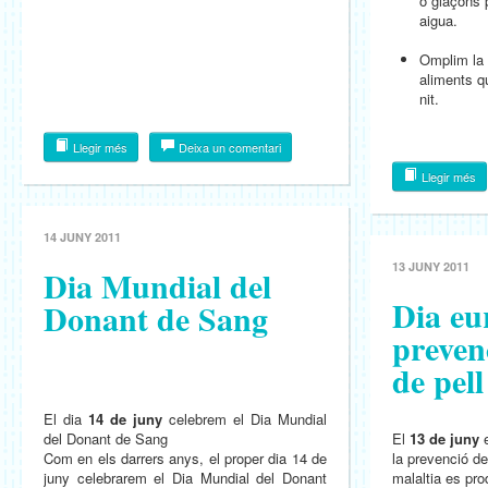
o glaçons 
aigua.
Omplim la 
aliments qu
nit.
Llegir més
Deixa un comentari
Llegir més
14 JUNY 2011
13 JUNY 2011
Dia Mundial del
Dia eu
Donant de Sang
preven
de pell
El dia
14 de juny
celebrem el Dia Mundial
del Donant de Sang
El
13 de juny
Com en els darrers anys, el proper dia 14 de
la prevenció de
juny celebrarem el Dia Mundial del Donant
malaltia es pr