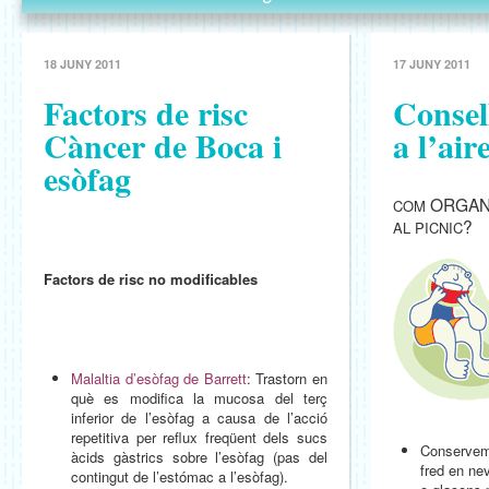
18 JUNY 2011
17 JUNY 2011
Factors de risc
Consel
Càncer de Boca i
a l’air
esòfag
ORGAN
COM
?
AL PICNIC
Factors de risc no modificables
Malaltia d’esòfag de Barrett
: Trastorn en
què es modifica la mucosa del terç
inferior de l’esòfag a causa de l’acció
repetitiva per reflux freqüent dels sucs
Conservem 
àcids gàstrics sobre l’esòfag (pas del
fred en ne
contingut de l’estómac a l’esòfag).