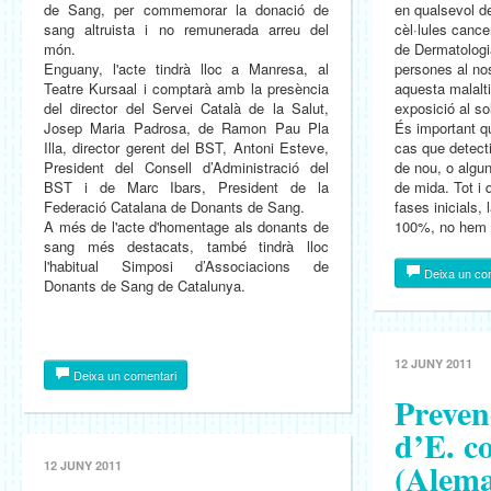
de Sang, per commemorar la donació de
en qualsevol de
sang altruista i no remunerada arreu del
cèl·lules canc
món.
de Dermatologi
Enguany, l'acte tindrà lloc a Manresa, al
persones al no
Teatre Kursaal i comptarà amb la presència
aquesta malalt
del director del Servei Català de la Salut,
exposició al so
Josep Maria Padrosa, de Ramon Pau Pla
És important q
Illa, director gerent del BST, Antoni Esteve,
cas que detect
President del Consell d’Administració del
de nou, o algu
BST i de Marc Ibars, President de la
de mida. Tot i 
Federació Catalana de Donants de Sang.
fases inicials,
A més de l'acte d'homentage als donants de
100%, no hem d
sang més destacats, també tindrà lloc
l'habitual Simposi d’Associacions de
Deixa un co
Donants de Sang de Catalunya.
12 JUNY 2011
Deixa un comentari
Preven
d’E. co
(Alem
12 JUNY 2011