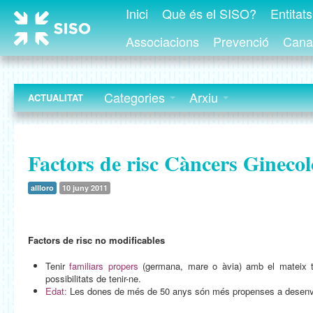
Inici
Què és el SISO?
Entitat
Associacions
Prevenció
Canal
Categories
Arxiu
ACTUALITAT
Factors de risc Càncers Ginecol
allloro
10 juny 2011
Factors de risc no modificables
Tenir
familiars propers
(germana, mare o àvia) amb el mateix 
possibilitats de tenir-ne.
Edat:
Les dones de més de 50 anys són més propenses a desenvo