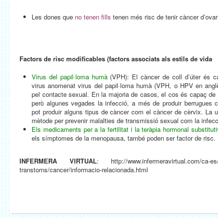
Les dones que
no tenen fills
tenen més risc de tenir càncer d’ovar
Factors de risc modificables (factors associats als estils de vida
Virus del papil·loma humà
(VPH): El càncer de coll d’úter és ca
virus anomenat virus del papil·loma humà (VPH, o HPV en anglè
pel contacte sexual. En la majoria de casos, el cos és capaç de
però algunes vegades la infecció, a més de produir berrugues c
pot produir alguns tipus de càncer com el càncer de cèrvix. La uti
mètode per prevenir malalties de transmissió sexual com la infec
Els medicaments per a la fertilitat i la teràpia hormonal substitut
els símptomes de la menopausa, també poden ser factor de risc.
INFERMERA VIRTUAL
: http://www.infermeravirtual.com/ca-es/
transtorns/cancer/informacio-relacionada.html