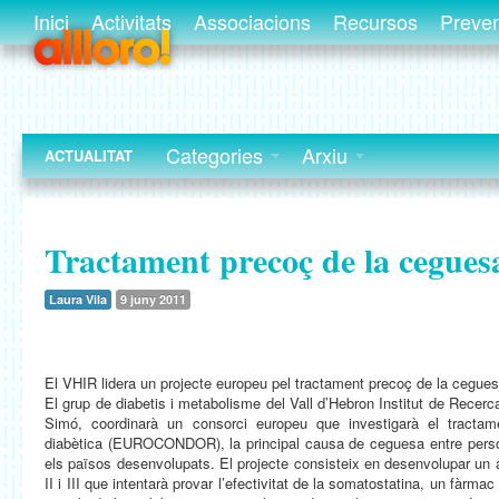
Inici
Activitats
Associacions
Recursos
Preve
Categories
Arxiu
ACTUALITAT
Tractament precoç de la ceguesa
Laura Vila
9 juny 2011
El VHIR lidera un projecte europeu pel tractament precoç de la cegues
El grup de diabetis i metabolisme del Vall d’Hebron Institut de Recerca
Simó, coordinarà un consorci europeu que investigarà el tractame
diabètica (EUROCONDOR), la principal causa de ceguesa entre perso
els països desenvolupats. El projecte consisteix en desenvolupar un a
II i III que intentarà provar l’efectivitat de la somatostatina, un fàrma