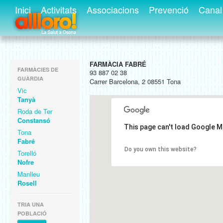
Inici
Activitats
Associacions
Prevenció
Canal 
FARMÀCIA FABRÉ
FARMÀCIES DE
93 887 02 38
GUÀRDIA
Carrer Barcelona, 2 08551 Tona
Vic
Tanyà
Roda de Ter
Constansó
This page can't load Google M
Tona
Fabré
Do you own this website?
Torelló
Nofre
Manlleu
Rosell
TRIA UNA
POBLACIÓ