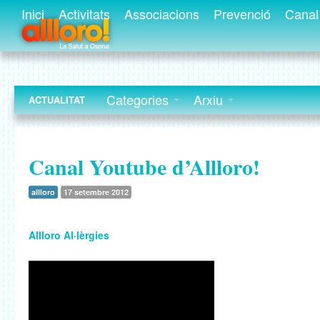
Inici
Activitats
Associacions
Prevenció
Canal 
Categories
Arxiu
ACTUALITAT
Canal Youtube d’Allloro!
allloro
17 setembre 2012
Allloro Al·lèrgies