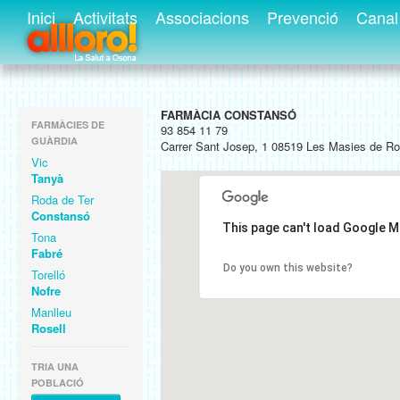
Inici
Activitats
Associacions
Prevenció
Canal 
FARMÀCIA CONSTANSÓ
FARMÀCIES DE
93 854 11 79
GUÀRDIA
Carrer Sant Josep, 1 08519 Les Masies de R
Vic
Tanyà
Roda de Ter
Constansó
This page can't load Google M
Tona
Fabré
Do you own this website?
Torelló
Nofre
Manlleu
Rosell
TRIA UNA
POBLACIÓ