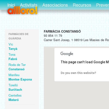
Inici
Activitats
Associacions
Recursos
Preve
FARMÀCIA CONSTANSÓ
FARMÀCIES DE
93 854 11 79
GUÀRDIA
Carrer Sant Josep, 1 08519 Les Masies de R
Vic
Tanyà
Tona
Fabré
This page can't load Google M
Roda de Ter
Constansó
Do you own this website?
Manlleu
Montse Espona
Torelló
Suriñach
Centelles
Mataró