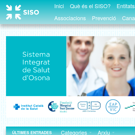
Inici
Què és el SISO?
Entitat
Associacions
Prevenció
Canal
Categories
Arxiu
ÚLTIMES ENTRADES