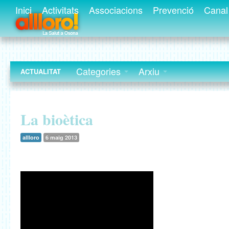
Inici
Activitats
Associacions
Prevenció
Canal 
Categories
Arxiu
ACTUALITAT
La bioètica
allloro
6 maig 2013