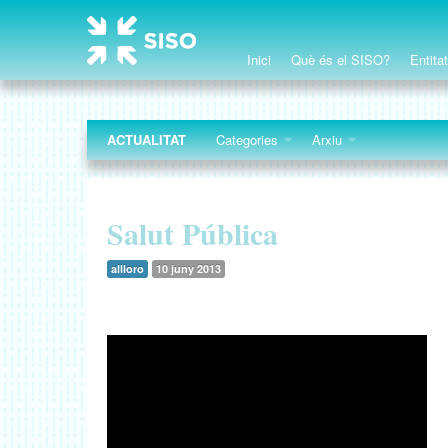
Inici
Què és el SISO?
Entita
ACTUALITAT
Categories
Arxiu
Salut Pública
allloro
10 juny 2013