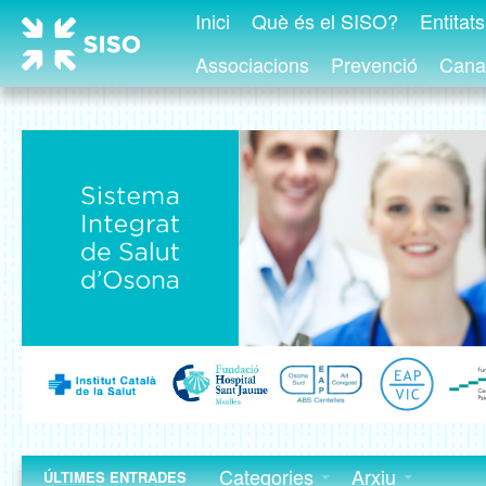
Inici
Què és el SISO?
Entitat
Associacions
Prevenció
Canal
Categories
Arxiu
ÚLTIMES ENTRADES