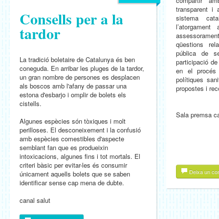
compartir am
transparent i 
Consells per a la
sistema cata
l’atorgament
tardor
assessorame
qüestions rel
pública de se
La tradició boletaire de Catalunya és ben
participació d
coneguda. En arribar les pluges de la tardor,
en el procés 
un gran nombre de persones es desplacen
polítiques sani
als boscos amb l'afany de passar una
propostes i re
estona d'esbarjo i omplir de bolets els
cistells.
Sala premsa ca
Algunes espècies són tòxiques i molt
perilloses. El desconeixement i la confusió
amb espècies comestibles d'aspecte
semblant fan que es produeixin
intoxicacions, algunes fins i tot mortals. El
criteri bàsic per evitar-les és consumir
Deixa un co
únicament aquells bolets que se saben
identificar sense cap mena de dubte.
canal salut