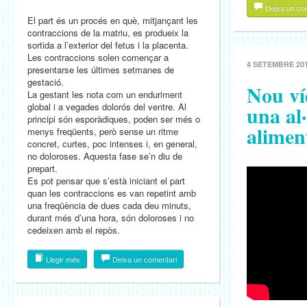
Deixa un co
El part és un procés en què, mitjançant les
contraccions de la matriu, es produeix la
sortida a l’exterior del fetus i la placenta.
Les contraccions solen començar a
4 SETEMBRE 20
presentarse les últimes setmanes de
gestació.
Nou ví
La gestant les nota com un enduriment
global i a vegades dolorós del ventre. Al
una al·
principi són esporàdiques, poden ser més o
alimen
menys freqüents, però sense un ritme
concret, curtes, poc intenses i, en general,
no doloroses. Aquesta fase se’n diu de
prepart.
Es pot pensar que s’està iniciant el part
quan les contraccions es van repetint amb
una freqüència de dues cada deu minuts,
durant més d’una hora, són doloroses i no
cedeixen amb el repòs.
Llegir més
Deixa un comentari