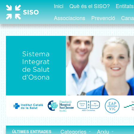
Inici
Què és el SISO?
Entitat
Associacions
Prevenció
Canal
Categories
Arxiu
ÚLTIMES ENTRADES