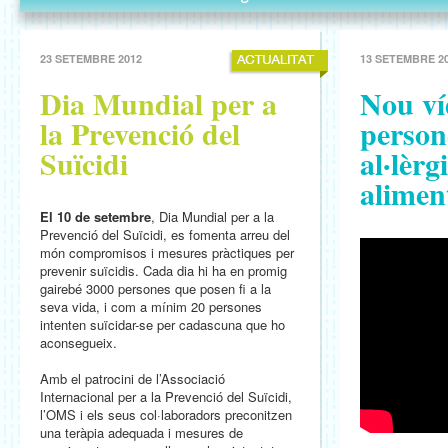
23 SETEMBRE 2012
13 SETEMBRE 2
Dia Mundial per a
Nou ví
la Prevenció del
person
Suïcidi
al·lèrg
alimen
El 10 de setembre
, Dia Mundial per a la
Prevenció del Suïcidi, es fomenta arreu del
món compromisos i mesures pràctiques per
prevenir suïcidis. Cada dia hi ha en promig
gairebé 3000 persones que posen fi a la
seva vida, i com a mínim 20 persones
intenten suïcidar-se per cadascuna que ho
aconsegueix.
Amb el patrocini de l’Associació
Internacional per a la Prevenció del Suïcidi,
l’OMS i els seus col·laboradors preconitzen
una teràpia adequada i mesures de