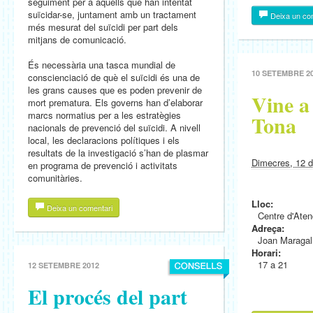
seguiment per a aquells que han intentat
suïcidar-se, juntament amb un tractament
Deixa un co
més mesurat del suïcidi per part dels
mitjans de comunicació.
És necessària una tasca mundial de
10 SETEMBRE 2
conscienciació de què el suïcidi és una de
les grans causes que es poden prevenir de
Vine a
mort prematura. Els governs han d’elaborar
marcs normatius per a les estratègies
Tona
nacionals de prevenció del suïcidi. A nivell
local, les declaracions polítiques i els
resultats de la investigació s’han de plasmar
Dimecres, 12 
en programa de prevenció i activitats
comunitàries.
Lloc:
Deixa un comentari
Centre d'Aten
Adreça:
Joan Maragall
Horari:
17 a 21
12 SETEMBRE 2012
El procés del part