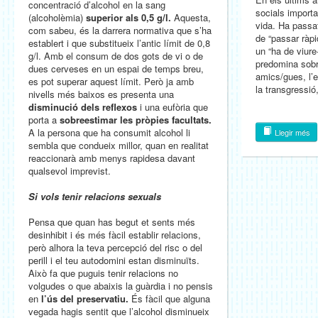
concentració d’alcohol en la sang
socials import
(alcoholèmia)
superior als 0,5 g/l.
Aquesta,
vida. Ha passa
com sabeu, és la darrera normativa que s’ha
de “passar ràpi
establert i que substitueix l’antic límit de 0,8
un “ha de viure
g/l. Amb el consum de dos gots de vi o de
predomina sobre
dues cerveses en un espai de temps breu,
amics/gues, l’e
es pot superar aquest límit. Però ja amb
la transgressi
nivells més baixos es presenta una
disminució dels reflexos
i una eufòria que
porta a
sobreestimar les pròpies facultats.
A la persona que ha consumit alcohol li
Llegir més
sembla que condueix millor, quan en realitat
reaccionarà amb menys rapidesa davant
qualsevol imprevist.
Si vols tenir relacions sexuals
Pensa que quan has begut et sents més
desinhibit i és més fàcil establir relacions,
però alhora la teva percepció del risc o del
perill i el teu autodomini estan disminuïts.
Això fa que puguis tenir relacions no
volgudes o que abaixis la guàrdia i no pensis
en
l’ús del preservatiu.
És fàcil que alguna
vegada hagis sentit que l’alcohol disminueix