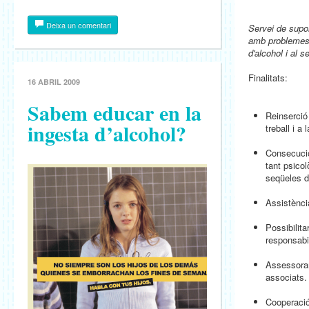
Deixa un comentari
Servei de supor
amb problemes
d'alcohol i al s
Finalitats:
16 ABRIL 2009
Sabem educar en la
Reinserció 
ingesta d’alcohol?
treball i a 
Consecució
tant psicol
seqüeles de
Assistènci
Possibilita
responsabil
Assessoram
associats.
Cooperació