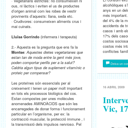
· Vegetarians estrictes: no consumeixen ni
alcohòliques s’
ous, ni làctics i eviten el us de productes
anys en un del
d’origen animal com les robes de vestir
més important.
provinents d’aquests: llana, seda etc.
del 4% de la mo
· Crudivores: consumeixen aliments crus i
accidents de t
mai cuinats.
casos i amb el
17% dels casos
Lluïsa Gorrindo
(infermera i terapeuta)
costos sociosan
costos més int
2.- Aquesta es la pregunta que ens fa la
conflictes famil
Montse
:
Aquestes dietes vegetarianes que
estan tan de moda entre la gent més jove,
poden comportar perills per a la salut?
Deixa un co
Caldria algun tipus de suplement vitamínic o
proteic per compensar?
Les proteïnes són essencials per al
16 ABRIL 2009
creixement i tenen un paper molt important
en tots els processos biològics del cos.
Interv
Estan compostes per unes molècules
anomenades AMINOÀCIDS que són les
Vic, 17
encarregades de donar forma i funcionament
particular en l’organisme, per ex: la
contracció muscular, la protecció immune , i
la transmissió dels impulsos nervioso. Pel