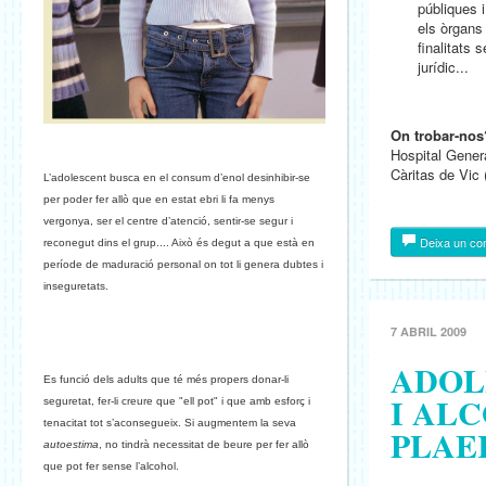
públiques i
els òrgans 
finalitats 
jurídic...
On trobar-nos
Hospital Genera
Càritas de Vic 
L’adolescent busca en el consum d’enol desinhibir-se
per poder fer allò que en estat ebri li fa menys
vergonya, ser el centre d’atenció, sentir-se segur i
Deixa un co
reconegut dins el grup.... Això és degut a que està en
període de maduració personal on tot li genera dubtes i
inseguretats.
7 ABRIL 2009
ADOL
Es funció dels adults que té més propers donar-li
I AL
seguretat, fer-li creure que "ell pot" i que amb esforç i
tenacitat tot s’aconsegueix. Si augmentem la seva
PLAER
autoestima
, no tindrà necessitat de beure per fer allò
que pot fer sense l’alcohol.