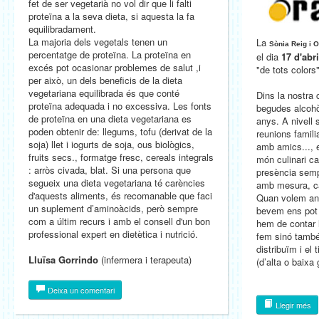
fet de ser vegetarià no vol dir que li falti
proteïna a la seva dieta, si aquesta la fa
equilibradament.
La majoria dels vegetals tenen un
La
Sònia Reig i 
percentatge de proteïna. La proteïna en
el dia
17 d'abri
excés pot ocasionar problemes de salut ,i
"de tots colors
per això, un dels beneficis de la dieta
vegetariana equilibrada és que conté
Dins la nostra 
proteïna adequada i no excessiva. Les fonts
begudes alcohò
de proteïna en una dieta vegetariana es
anys. A nivell 
poden obtenir de: llegums, tofu (derivat de la
reunions famili
soja) llet i iogurts de soja, ous biològics,
amb amics..., e
fruits secs., formatge fresc, cereals integrals
món culinari ca
: arròs civada, blat. Si una persona que
presència sempr
segueix una dieta vegetariana té carències
amb mesura, cal
d'aquests aliments, és recomanable que faci
Quan volem anal
un suplement d’aminoàcids, però sempre
bevem ens pot 
com a últim recurs i amb el consell d'un bon
hem de contar 
professional expert en dietètica i nutrició.
fem sinó també
distribuïm i el
Lluïsa Gorrindo
(infermera i terapeuta)
(d’alta o baixa
Deixa un comentari
Llegir més