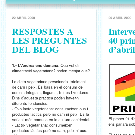
22 ABRIL 2009
20 ABRIL 2009
RESPOSTES A
Interv
LES PREGUNTES
40 prin
DEL BLOG
d’abril
1.- L'Andrea ens demana
:
Que vol dir
alimentació vegetariana? poden menjar ous?
La dieta vegetariana prescindeix totalment
de carn i peix. Es basa en el consum de
cereals integrals, llegums, fruites i verdures.
Dins d’aquesta practica poden haver-hi
diferents tendències:
· Ovo lacto vegetariana: consumeixen ous i
productes làctics però no carn ni peix. Es la
El proper 21 d'
variant més comuna en la cultura occidental.
ens parlarà sobr
· Lacto- vegetariana: consumeixen
productes làctics però no carn, peix ni ous.
El consum exc