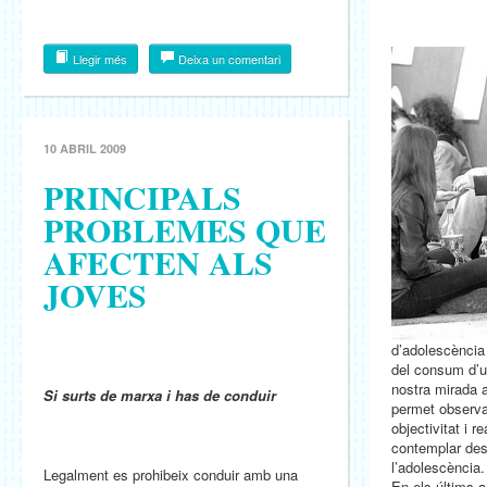
Llegir més
Deixa un comentari
10 ABRIL 2009
PRINCIPALS
PROBLEMES QUE
AFECTEN ALS
JOVES
d’adolescència 
del consum d’u
nostra mirada 
Si surts de marxa i has de conduir
permet observ
objectivitat i r
contemplar des
l’adolescència.
Legalment es prohibeix conduir amb una
En els últims 