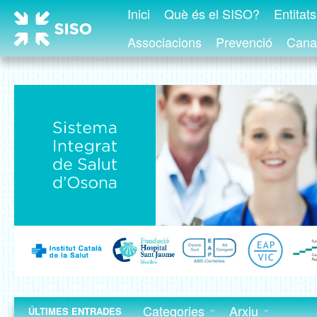
Inici
Què és el SISO?
Entitat
Associacions
Prevenció
Canal
Categories
Arxiu
ÚLTIMES ENTRADES