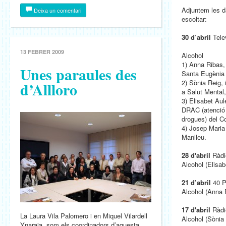
Adjuntem les da
Deixa un comentari
escoltar:
30 d’abril
Telev
13 FEBRER 2009
Alcohol
1) Anna Ribas,
Unes paraules des
Santa Eugènia
2) Sònia Reig, 
d’Allloro
a Salut Mental,
3) Elisabet Au
DRAC (atenció 
drogues) del C
4) Josep Maria 
Manlleu.
28 d'abril
Ràdi
Alcohol (Elisab
21 d’abril
40 P
Alcohol (Anna 
17 d'abril
Ràdi
La Laura Vila Palomero i en Miquel Vilardell
Alcohol (Sònia
Ynaraja, som els coordinadors d’aquesta