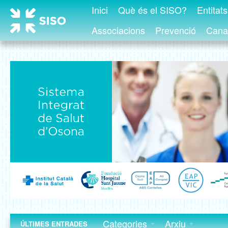
Inici
Què és el SISO?
Entitat
Associacions
Prevenció
Canal
Categories
Arxiu
ÚLTIMES ENTRADES