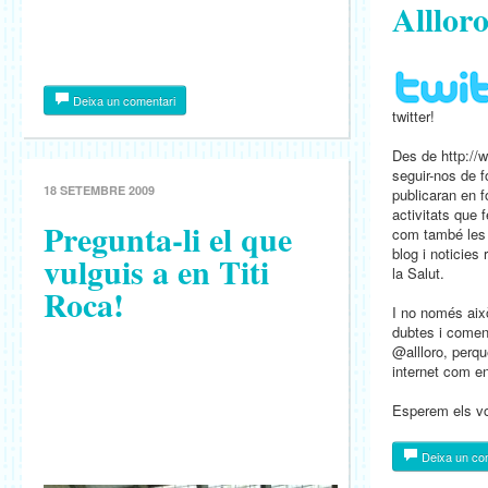
Allloro
Deixa un comentari
twitter!
Des de http://w
seguir-nos de f
18 SETEMBRE 2009
publicaran en f
activitats que f
Pregunta-li el que
com també les 
blog i noticie
vulguis a en Titi
la Salut.
Roca!
I no només això
dubtes i comenta
@allloro, perqu
internet com en
Esperem els vo
Deixa un co