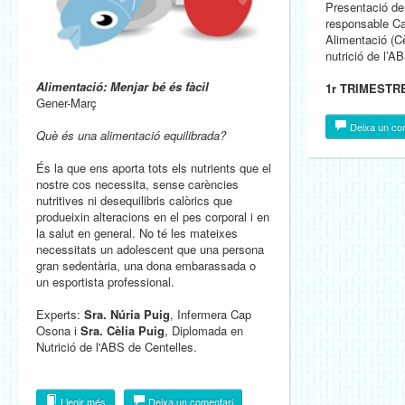
Presentació de
responsable Ca
Alimentació (C
nutrició de l’A
Alimentació:
Menjar bé és fàcil
1r TRIMESTRE
Gener-Març
Deixa un co
Què és una alimentació equilibrada?
És la que ens aporta tots els nutrients que el
nostre cos necessita, sense carències
nutritives ni desequilibris calòrics que
produeixin alteracions en el pes corporal i en
la salut en general. No té les mateixes
necessitats un adolescent que una persona
gran sedentària, una dona embarassada o
un esportista professional.
Experts:
Sra. Núria Puig
, Infermera Cap
Osona i
Sra. Cèlia Puig
, Diplomada en
Nutrició de l'ABS de Centelles.
Llegir més
Deixa un comentari