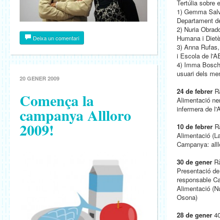
Tertúlia sobre 
1) Gemma Salva
Departament de
2) Nuria Obrado
Humana i Dietèt
Deixa un comentari
3) Anna Rufas, 
i Escola de l'
4) Imma Bosch,
usuari dels me
20 GENER 2009
24 de febrer
Rà
Comença la
Alimentació ne
campanya Allloro
infermera de l
2009!
10 de febrer
Rà
Alimentació (L
Campanya: alll
30 de gener
Rà
Presentació de
responsable Ca
Alimentació (N
Osona)
28 de gener
40