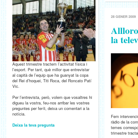
28 GENER 2009
Allloro
la telev
Aquest trimestre tractem l’activitat física i
l’esport. Per tant, què millor que entrevistar
al capità de l’equip que ha guanyat la copa
del Rei d’hoquei, Titi Roca, del Roncato Patí
Vic.
Per l’entrevista, però, volem que vosaltres hi
digueu la vostra, feu-nos arribar les vostres
preguntes per fer-li, deixa un comentari a la
notícia.
Fem intervenci
ràdio de la co
Deixa la teva pregunta
temes corresp
trimestre tracta