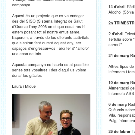
campanya.
14 d'abril
Ràdi
Alcohol (Sònia
Aquest és un projecte que es va endegar
des del SISO (Sistema Integrat de Salut
2n TRIMESTRE 
d’Osona) l’any 2008 en el que nosaltres hi
estem posant tot el nostre entusiasme.
2 d'abril
Televi
Esperem, a través de les diferents activitats
Tertúlia sobre 
que s’aniran fent durant aquest any, ser
carrer?"
capaços d’engrescar-vos i així fer d' "allloro"
una cosa de tots.
24 de març
Ràd
Aquesta campanya no hauria estat possible
Altres tipus de
sense tots vosaltres i des d’aquí us volem
infermera i ter
donar les gràcies
10 de març
Ràd
Laura i Miquel
Alimentació ge
infermera ABS 
6 de març
Ràdi
Què vols saber 
Vila, responsab
Puig, inferme
26 de febrer
Te