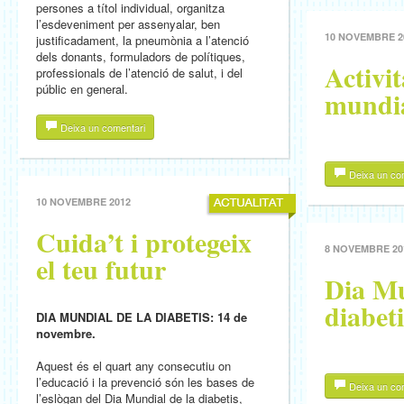
persones a títol individual, organitza
l’esdeveniment per assenyalar, ben
10 NOVEMBRE 2
justificadament, la pneumònia a l’atenció
dels donants, formuladors de polítiques,
Activit
professionals de l’atenció de salut, i del
públic en general.
mundia
Deixa un comentari
Deixa un co
10 NOVEMBRE 2012
Cuida’t i protegeix
8 NOVEMBRE 20
el teu futur
Dia Mu
diabeti
DIA MUNDIAL DE LA DIABETIS: 14 de
novembre.
Aquest és el quart any consecutiu on
l’educació i la prevenció són les bases de
Deixa un co
l’eslògan del Dia Mundial de la diabetis,