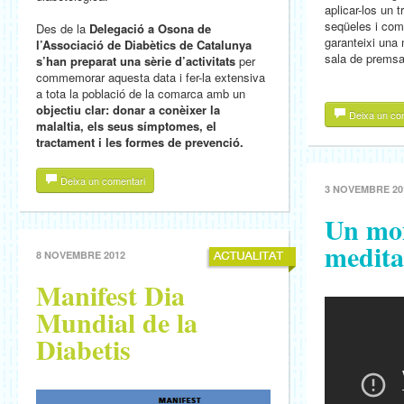
aplicar-los un 
seqüeles i comp
Des de la
Delegació a Osona de
garanteixi una m
l’Associació de Diabètics de Catalunya
sala de prems
s’han preparat una sèrie d’activitats
per
commemorar aquesta data i fer-la extensiva
a tota la població de la comarca amb un
objectiu clar: donar a conèixer la
Deixa un co
malaltia, els seus símptomes, el
tractament i les formes de prevenció.
Deixa un comentari
3 NOVEMBRE 20
Un mo
medita
8 NOVEMBRE 2012
Manifest Dia
Mundial de la
Diabetis