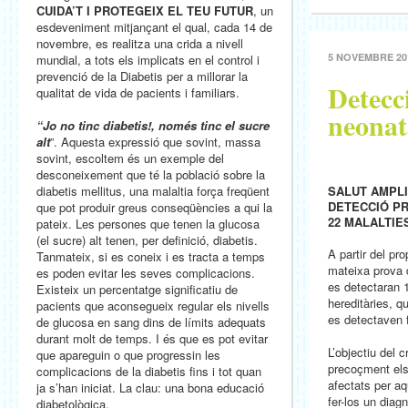
CUIDA’T I PROTEGEIX EL TEU FUTUR
, un
esdeveniment mitjançant el qual, cada 14 de
novembre, es realitza una crida a nivell
5 NOVEMBRE 20
mundial, a tots els implicats en el control i
prevenció de la Diabetis per a millorar la
Detecc
qualitat de vida de pacients i familiars.
neonat
“
Jo no tinc diabetis!, només tinc el sucre
alt
”. Aquesta expressió que sovint, massa
sovint, escoltem és un exemple del
desconeixement que té la població sobre la
diabetis mellitus, una malaltia força freqüent
SALUT AMPL
DETECCIÓ PR
que pot produir greus conseqüències a qui la
22 MALALTIE
pateix. Les persones que tenen la glucosa
(el sucre) alt tenen, per definició, diabetis.
A partir del p
Tanmateix, si es coneix i es tracta a temps
mateixa prova 
es poden evitar les seves complicacions.
es detectaran 
Existeix un percentatge significatiu de
hereditàries, q
pacients que aconsegueix regular els nivells
es detectaven f
de glucosa en sang dins de límits adequats
durant molt de temps. I és que es pot evitar
L’objectiu del 
que apareguin o que progressin les
precoçment el
complicacions de la diabetis fins i tot quan
afectats per aq
ja s’han iniciat. La clau: una bona educació
fer-los un diag
diabetològica.