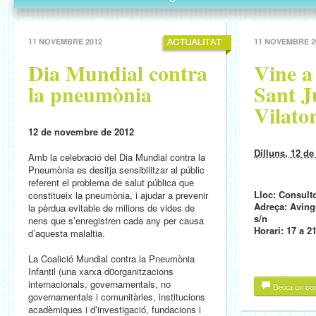
11 NOVEMBRE 2012
11 NOVEMBRE 2
Dia Mundial contra
Vine a
la pneumònia
Sant J
Vilato
12 de novembre de 2012
Dilluns, 12 d
Amb la celebració del Dia Mundial contra la
Pneumònia es desitja sensibilitzar al públic
referent el problema de salut pública que
Lloc: Consult
constitueix la pneumònia, i ajudar a prevenir
Adreça: Aving
la pèrdua evitable de milions de vides de
s/n
nens que s’enregistren cada any per causa
Horari: 17 a 2
d’aquesta malaltia.
La Coalició Mundial contra la Pneumònia
Infantil (una xarxa d0organitzacions
internacionals, governamentals, no
Deixa un co
governamentals i comunitàries, institucions
acadèmiques i d’investigació, fundacions i