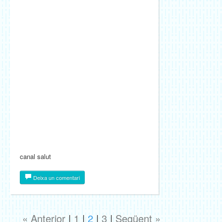
canal salut
Deixa un comentari
« Anterior
|
1
|
2
|
3
|
Següent »