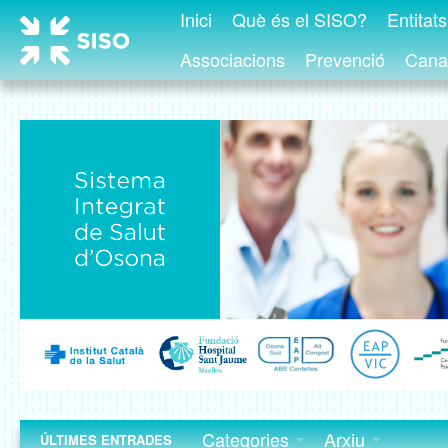
Inici
Què és el SISO?
Entitat
Associacions
Prevenció
Canal
Categories
Arxiu
ÚLTIMES ENTRADES