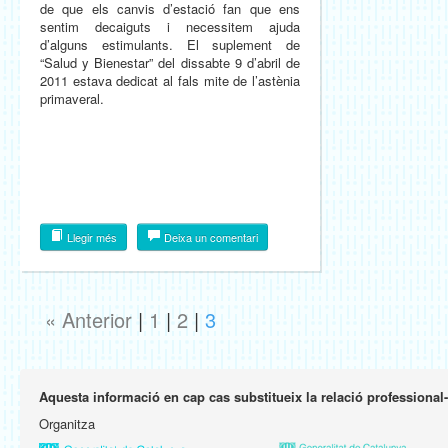
de que els canvis d’estació fan que ens
sentim decaiguts i necessitem ajuda
d’alguns estimulants. El suplement de
“Salud y Bienestar” del dissabte 9 d’abril de
2011 estava dedicat al fals mite de l’astènia
primaveral.
Llegir més
Deixa un comentari
« Anterior
|
1
|
2
|
3
Aquesta informació en cap cas substitueix la relació professional
Organitza