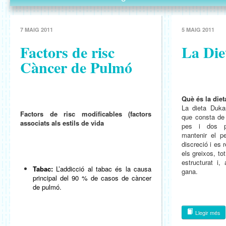
7 MAIG 2011
5 MAIG 2011
Factors de risc
La Di
Càncer de Pulmó
Què és la die
La dieta Duka
Factors de risc modificables (factors
que consta de 
associats als estils de vida
pes i dos pe
mantenir el p
discreció i es 
els greixos, to
estructurat i,
Tabac:
L’addicció al tabac és la causa
gana.
principal del 90 % de casos de càncer
de pulmó.
Llegir més