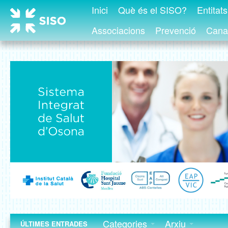
Inici
Què és el SISO?
Entitat
Associacions
Prevenció
Canal
Categories
Arxiu
ÚLTIMES ENTRADES