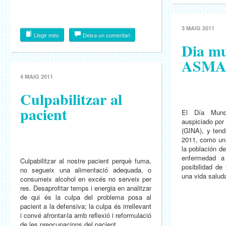
3 MAIG 2011
Llegir més
Deixa un comentari
Dia mu
ASMA 
4 MAIG 2011
Culpabilitzar al
pacient
El Día Mund
auspiciado por 
(GINA), y tend
2011, como una
la población d
enfermedad a
Culpabilitzar al nostre pacient perquè fuma,
posibilidad de 
no segueix una alimentació adequada, o
una vida saluda
consumeix alcohol en excés no serveix per
res. Desaprofitar temps i energia en analitzar
de qui és la culpa del problema posa al
pacient a la defensiva; la culpa és irrellevant
i convé afrontar-la amb reflexió i reformulació
de les preocupacions del pacient.