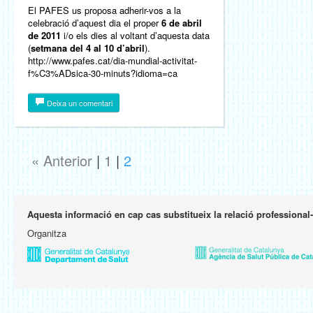
El PAFES us proposa adherir-vos a la
celebració d’aquest dia el proper
6 de abril
de 2011
i/o els dies al voltant d’aquesta data
(
setmana del 4 al 10 d’abril
).
http://www.pafes.cat/dia-mundial-activitat-
f%C3%ADsica-30-minuts?idioma=ca
Deixa un comentari
« Anterior
|
1
|
2
Aquesta informació en cap cas substitueix la relació professional
Organitza