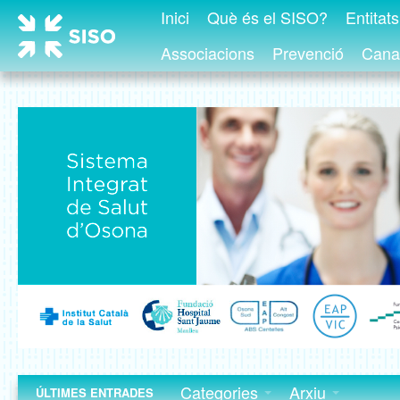
Inici
Què és el SISO?
Entitat
Associacions
Prevenció
Canal
Categories
Arxiu
ÚLTIMES ENTRADES