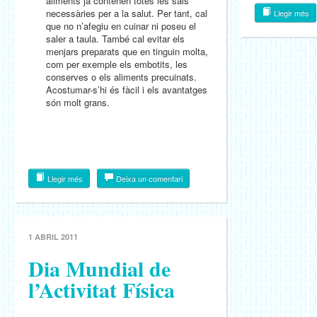
aliments ja contenen totes les sals
necessàries per a la salut. Per tant, cal
Llegir més
que no n’afegiu en cuinar ni poseu el
saler a taula. També cal evitar els
menjars preparats que en tinguin molta,
com per exemple els embotits, les
conserves o els aliments precuinats.
Acostumar-s’hi és fàcil i els avantatges
són molt grans.
Llegir més
Deixa un comentari
1 ABRIL 2011
Dia Mundial de
l’Activitat Física