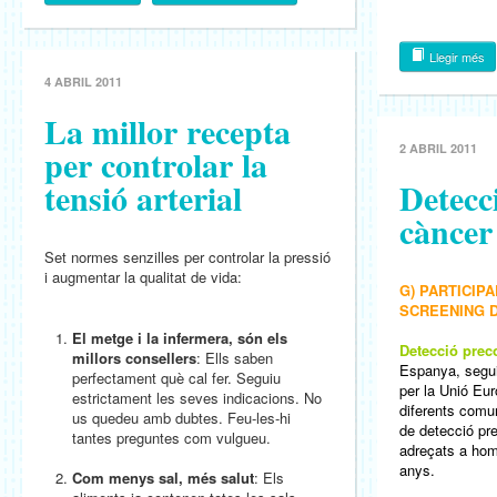
Llegir més
4 ABRIL 2011
La millor recepta
per controlar la
2 ABRIL 2011
tensió arterial
Detecc
càncer
Set normes senzilles per controlar la pressió
i augmentar la qualitat de vida:
G) PARTICIP
SCREENING 
El metge i la infermera, són els
Detecció prec
millors consellers
: Ells saben
Espanya, segui
perfectament què cal fer. Seguiu
per la Unió Eur
estrictament les seves indicacions. No
diferents comu
us quedeu amb dubtes. Feu-les-hi
de detecció pr
tantes preguntes com vulgueu.
adreçats a home
anys.
Com menys sal, més salut
: Els