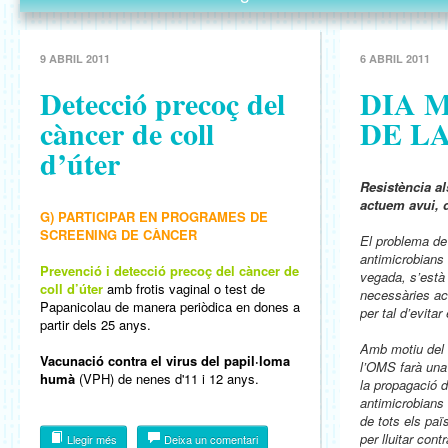
9 ABRIL 2011
6 ABRIL 2011
Detecció precoç del
DIA 
càncer de coll
DE L
d’úter
Resistència al
actuem avui, 
G) PARTICIPAR EN PROGRAMES DE
SCREENING DE CÀNCER
El problema de 
antimicrobians
Prevenció i detecció precoç del càncer de
vegada, s’està 
coll d’úter
amb frotis vaginal o test de
necessàries ac
Papanicolau de manera periòdica en dones a
per tal d’evitar 
partir dels 25 anys.
Amb motiu del 
Vacunació contra el virus del papil·loma
l’OMS farà una 
humà
(VPH) de nenes d'11 i 12 anys.
la propagació d
antimicrobians 
de tots els paï
per lluitar cont
Llegir més
Deixa un comentari