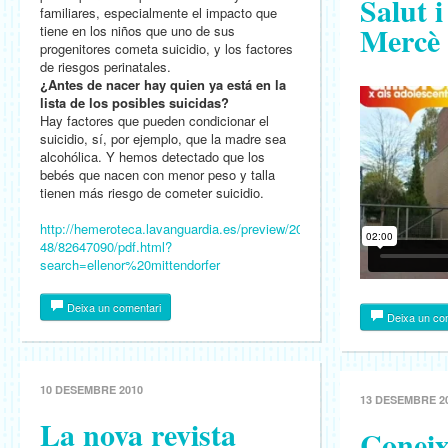
Salut i
familiares, especialmente el impacto que
Mercè
tiene en los niños que uno de sus
progenitores cometa suicidio, y los factores
de riesgos perinatales.
¿Antes de nacer hay quien ya está en la
lista de los posibles suicidas?
Hay factores que pueden condicionar el
suicidio, sí, por ejemplo, que la madre sea
alcohólica. Y hemos detectado que los
bebés que nacen con menor peso y talla
tienen más riesgo de cometer suicidio.
http://hemeroteca.lavanguardia.es/preview/2010/08/09/pagina-
48/82647090/pdf.html?
search=ellenor%20mittendorfer
Deixa un comentari
Deixa un co
10 DESEMBRE 2010
13 DESEMBRE 2
La nova revista
Coneix