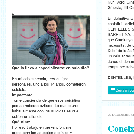
Nuri, Jordi Gin
Ginesta, Eli Om
¿
En definitiva 
assistir i part
CENTELLES S
BARRETINA, pe
que Catalunya 
necessitat de S
Dub i de la 3a
un dels actes m
doncs el donan
temps per salv
Que la llevó a especializarse en suicidio?
CENTELLES, 
En mi adolescencia, tres amigos
personales, uno a los 14 años, cometieron
suicidio.
Deixa un co
Impactante.
Tome conciencia de que esos suicidios
podían haberse evitado. Lo que ocurre
habitualmente con los suicidas es que
20 DESEMBRE 2
sufren en silencio.
Qué triste.
Coneix
Por eso trabajo en prevención, me
preocupan los aspectos sociales y