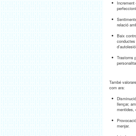
Increment 
perfeccion
Sentiments
relació am
Baix contr
conductes 
d’autolesió
Trastorns p
personalita
També valorar
com ara:
Disminució
llençar, am
mentides, 
Provocació
menjar.