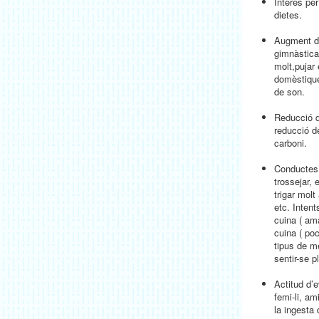
Interès per
dietes.
Augment de
gimnàstica
molt,pujar
domèstique
de son.
Reducció d
reducció de
carboni.
Conductes 
trossejar, 
trigar molt 
etc. Intent
cuina ( am
cuina ( poc
tipus de me
sentir-se p
Actitud d’e
femi-li, a
la ingesta 