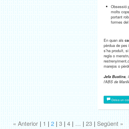
Obsessió p
molts cops
portant ro
formes del
En quan als
ca
pèrdua de pes 
s’ha produït, s
regla o menstr
restrenyiment,
marejos o pèrd
Jefa Bustins
, 
l'ABS de Manll
Deixa un co
« Anterior
|
1
|
2
|
3
|
4
|
…
|
23
|
Següent »