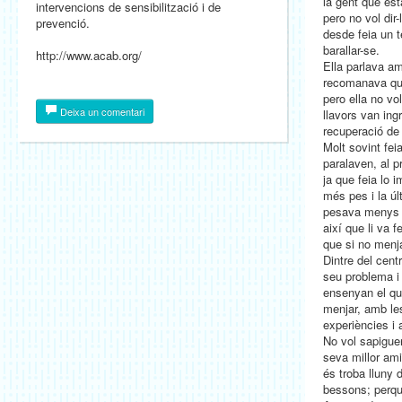
la gent que est
intervencions de sensibilització i de
pero no vol dir-
prevenció.
desde feia un 
barallar-se.
http://www.acab.org/
Ella parlava am
recomanava que
pero ella no voli
Deixa un comentari
llavors van ing
recuperació de 
Molt sovint feia
paralaven, al p
ja que feia lo 
més pes i la ú
pesava menys q
així que li va f
que si no menj
Dintre del cen
seu problema i
ensenyan el que
menjar, amb le
experiències i 
No vol sapiguer
seva millor ami
és troba lluny
bessons; perqu