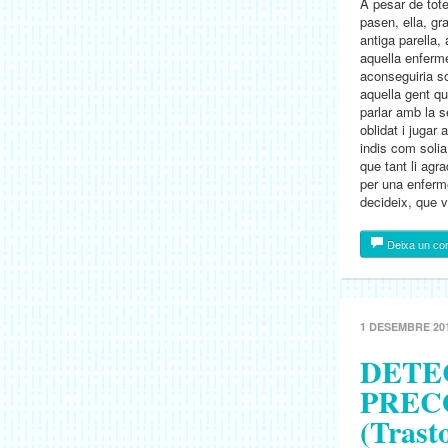
A pesar de tot
pasen, ella, gr
antiga parella,
aquella enferme
aconseguiria so
aquella gent qu
parlar amb la 
oblidat i juga
indis com solia
que tant li agr
per una enferm
decideix, que v
Deixa un co
1 DESEMBRE 20
DETE
PREC
(Trast