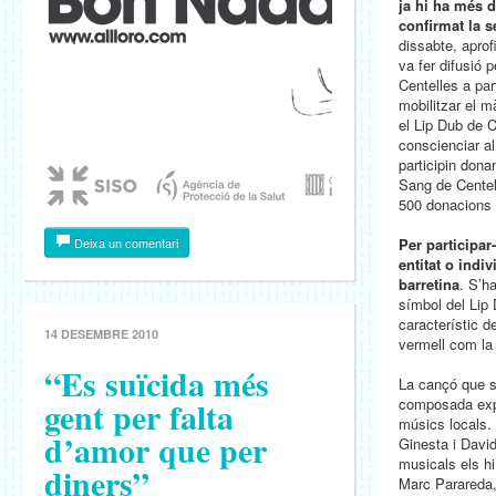
ja hi ha més d
confirmat la 
dissabte, aprof
va fer difusió 
Centelles a part
mobilitzar el 
el Lip Dub de Ce
conscienciar a
participin dona
Sang de Centel
500 donacions 
Deixa un comentari
Per participar
entitat o indi
barretina
. S’ha
símbol del Lip
característic d
14 DESEMBRE 2010
vermell com la
“Es suïcida més
La cançó que s’
gent per falta
composada expr
músics locals. 
d’amor que per
Ginesta i David
musicals els hi
diners”
Marc Parareda,