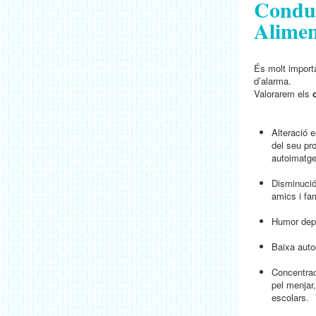
Condu
Alimen
És molt import
d’alarma.
Valorarem els
Alteració 
del seu pro
autoimatge
Disminuci
amics i fam
Humor depre
Baixa auto
Concentrac
pel menjar, 
escolars.