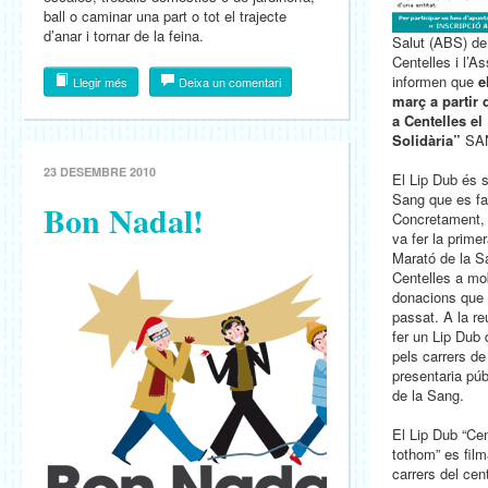
ball o caminar una part o tot el trajecte
d’anar i tornar de la feina.
Salut (ABS) de
Centelles i l’
informen que
e
Llegir més
Deixa un comentari
març a partir 
a Centelles el
Solidària”
SAN
23 DESEMBRE 2010
El Lip Dub és s
Sang que es far
Bon Nadal!
Concretament, 
va fer la primer
Marató de la Sa
Centelles a mob
donacions que 
passat. A la reu
fer un Lip Dub
pels carrers de
presentaria púb
de la Sang.
El Lip Dub “Cen
tothom” es film
carrers del cen