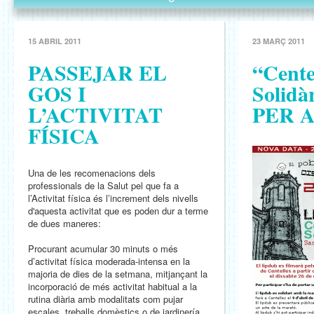
15 ABRIL 2011
23 MARÇ 2011
PASSEJAR EL
“Cente
GOS I
Solid
L’ACTIVITAT
PER 
FÍSICA
Una de les recomenacions dels
professionals de la Salut pel que fa a
l’Activitat física és l’increment dels nivells
d'aquesta activitat que es poden dur a terme
de dues maneres:
Procurant acumular 30 minuts o més
d’activitat física moderada-intensa en la
majoria de dies de la setmana, mitjançant la
incorporació de més activitat habitual a la
rutina diària amb modalitats com pujar
escales, treballs domèstics o de jardinería,