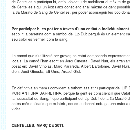
de Centelles a participar-hi, amb l’objectiu de mobilitzar el màxim de 
de Centelles sigui un èxit i així conscienciar al màxim de gent possibl
la 3a Marató de Sang de Centelles, per poder aconseguir les 500 dona
Per participar-hi es pot fer a traves d’una entitat o individualment
escollit la barretina com a símbol del Lip Dub perquè és un element car
seu color és vermell com la sang.
La cançó que s’utilitzarà per gravar, ha estat composada expressamen
locals. La cançó l’han escrit en Jordi Ginesta i David Nuri, els arranj
posat en: David Viñolas, Marc Parareda, Albert Bartolomé, David Nuri,
d’en: Jordi Ginesta, Eli Oms, Arcadi Giol.
En definitiva animem i convidem a tothom assistir i participar del
PORTANT UNA BARRETINA, perquè la gent es conscienciï que Catalu
la necessitat de Sang, i que participant del Lip Dub i de la 3a Marató
actes més solidaris que existeix, doncs el donant entrega una estona 
vides.
CENTELLES, MARÇ DE 2011.