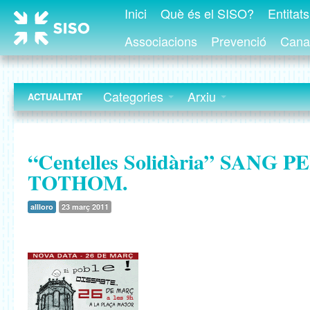
Inici
Què és el SISO?
Entitat
Associacions
Prevenció
Canal
Categories
Arxiu
ACTUALITAT
“Centelles Solidària” SANG P
TOTHOM.
allloro
23 març 2011