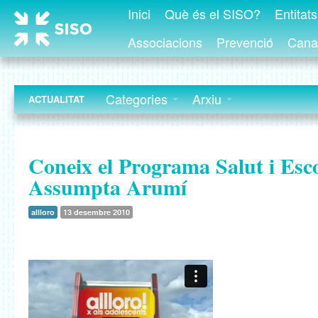
Inici
Què és el SISO?
Entitat
Associacions
Prevenció
Canal
Categories
Arxiu
ACTUALITAT
Coneix el Programa Salut i Esco
Assumpta Arumí
allloro
13 desembre 2010