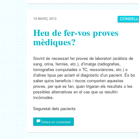
19 MARÇ 2013
Heu de fer-vos proves
mèdiques?
Sovint és necessari fer proves de laboratori (anàlisis de
sang, orina, femtes, etc.), d’imatge (radiografies,
tomografies computades o TC, ressonàncies, etc.) o
d’altres tipus per aclarir el diagnòstic d’un pacient. És bo
saber quins beneficis i riscos comporten aquestes
proves, per què es fan, quan trigaran els resultats o les
possibles alternatives en el cas que us resultin
incòmodes.
Seguretat dels pacients
Deixa un comentari