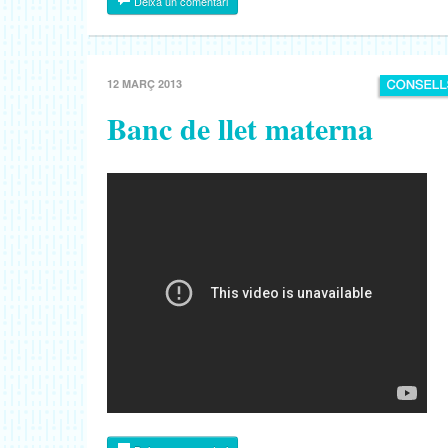
Deixa un comentari
12 MARÇ 2013
Banc de llet materna