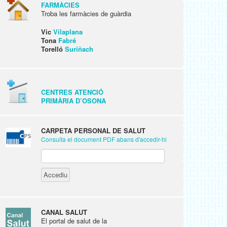
FARMÀCIES
Troba les farmàcies de guàrdia
Vic
Vilaplana
Tona
Fabré
Torelló
Suriñach
CENTRES ATENCIÓ
PRIMÀRIA D’OSONA
CARPETA PERSONAL DE SALUT
Consulta el document PDF abans d'accedir-hi
CANAL SALUT
El portal de salut de la