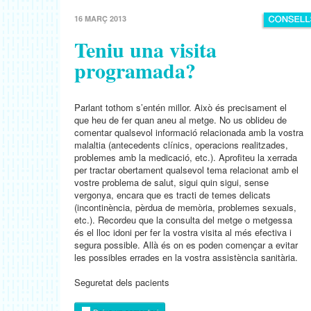
16 MARÇ 2013
Teniu una visita
programada?
Parlant tothom s’entén millor. Això és precisament el
que heu de fer quan aneu al metge. No us oblideu de
comentar qualsevol informació relacionada amb la vostra
malaltia (antecedents clínics, operacions realitzades,
problemes amb la medicació, etc.). Aprofiteu la xerrada
per tractar obertament qualsevol tema relacionat amb el
vostre problema de salut, sigui quin sigui, sense
vergonya, encara que es tracti de temes delicats
(incontinència, pèrdua de memòria, problemes sexuals,
etc.). Recordeu que la consulta del metge o metgessa
és el lloc idoni per fer la vostra visita al més efectiva i
segura possible. Allà és on es poden començar a evitar
les possibles errades en la vostra assistència sanitària.
Seguretat dels pacients