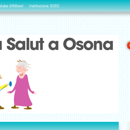
tube d’Allloro!
Institucions SISO