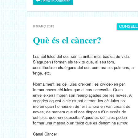
Deixa un comentari
8 MARÇ 2013
Què és el càncer?
Les cèl·lules del cos són la unitat més bàsica de vida.
S’agrupen i formen els teixits que, al seu torn,
constitueixen els òrgans del cos com ara els pulmons, el
fetge, etc.
Normalment les cèl·lules creixen i es divideixen per
formar noves cèl·lules que el cos necessita. Quan
envelleixen i moren són reemplaçades per les noves. A
vegades aquest cicle es pot alterar: les cèl·lules no
moren quan ho haurien de fer i alhora en van creant de
noves, de manera que el cos disposa d’un excés de
cèl·lules que no necessita. Aquestes cèl·lules poden
formar una massa o un teixit que es denomina
tumor
.
Canal Càncer