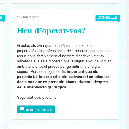
18 MARÇ 2013
Heu d’operar-vos?
Gràcies als avenços tecnològics i a l’excel·lent
preparació dels professionals dels nostres hospitals s’ha
reduït considerablement el nombre d’esdeveniments
adversos a la sala d’operacions. Malgrat això, cal vigilar
amb atenció tot el procés per garantir una cirurgia
segura. Per aconseguir-ho
és important que els
pacients i/o tutors participin activament en totes les
decisions que es prenguin abans, durant i després
de la intervenció quirúrgica
.
Seguretat dels pacients
Deixa un comentari