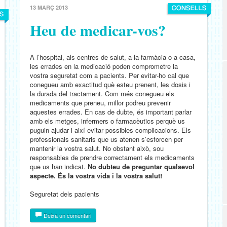
13 MARÇ 2013
Heu de medicar-vos?
A l’hospital, als centres de salut, a la farmàcia o a casa,
les errades en la medicació poden comprometre la
vostra seguretat com a pacients. Per evitar-ho cal que
conegueu amb exactitud què esteu prenent, les dosis i
la durada del tractament. Com més conegueu els
medicaments que preneu, millor podreu prevenir
aquestes errades. En cas de dubte, és important parlar
amb els metges, infermers o farmacèutics perquè us
puguin ajudar i així evitar possibles complicacions. Els
professionals sanitaris que us atenen s’esforcen per
mantenir la vostra salut. No obstant això, sou
responsables de prendre correctament els medicaments
que us han indicat.
No dubteu de preguntar qualsevol
aspecte. És la vostra vida i la vostra salut!
Seguretat dels pacients
Deixa un comentari