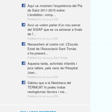
Aquí us mostrem l'experiència del Pla
de Salut 2011-2015 sobre:
L'endobloc: comp...
Publicat el
a ICS
27 de Juny
Avui us volem parlar d’un nou servei
del SISAP que es va estrenar a finals
de l’...
Publicat el
a ICS
27 de Juny
Necessitem el vostre vot: L’Escola
Estel de l’Associació Sant Tomàs
s’ha present...
Publicat el
a Sant Tomàs
27 de Juny
Aquesta tarda, activitats infantils i
jocs tallers, pels nens de l'Hospital
Joan...
Publicat el
a ICS
27 de Juny
Sabíeu que a la Neoloteca del
TERMCAT hi podeu trobar
neologismes tècnics i cie...
Publicat el
a ICS
27 de Juny