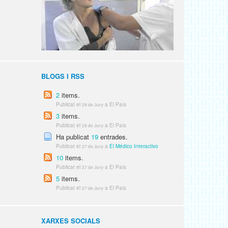
BLOGS I RSS
2
items.
Publicat el
a El País
28 de Juny
3
items.
Publicat el
a El País
28 de Juny
Ha publicat
19
entrades.
Publicat el
a
El Médico Interactivo
27 de Juny
10
items.
Publicat el
a El País
27 de Juny
5
items.
Publicat el
a El País
27 de Juny
XARXES SOCIALS