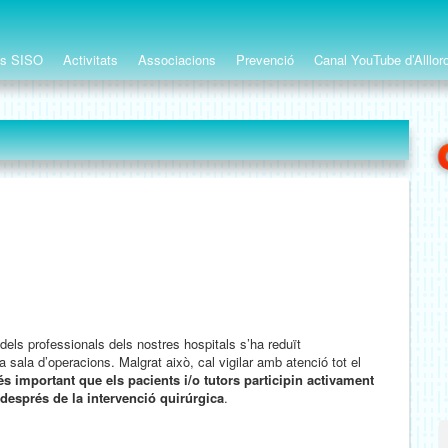
ts SISO
Activitats
Associacions
Prevenció
Canal YouTube d’Alllor
dels professionals dels nostres hospitals s’ha reduït
ala d’operacions. Malgrat això, cal vigilar amb atenció tot el
és important que els pacients i/o tutors participin activament
 després de la intervenció quirúrgica
.