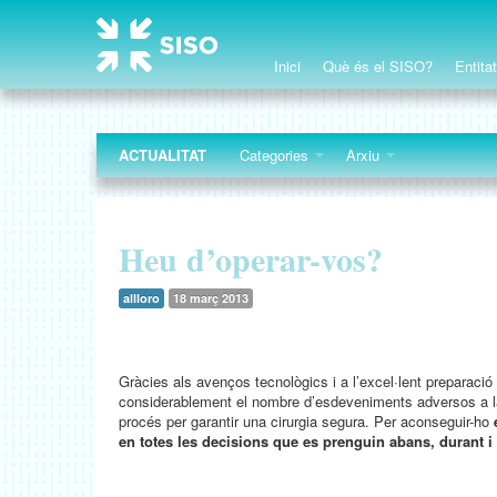
Inici
Què és el SISO?
Entita
ACTUALITAT
Categories
Arxiu
Heu d’operar-vos?
allloro
18 març 2013
Gràcies als avenços tecnològics i a l’excel·lent preparació 
considerablement el nombre d’esdeveniments adversos a la s
procés per garantir una cirurgia segura. Per aconseguir-ho
en totes les decisions que es prenguin abans, durant i