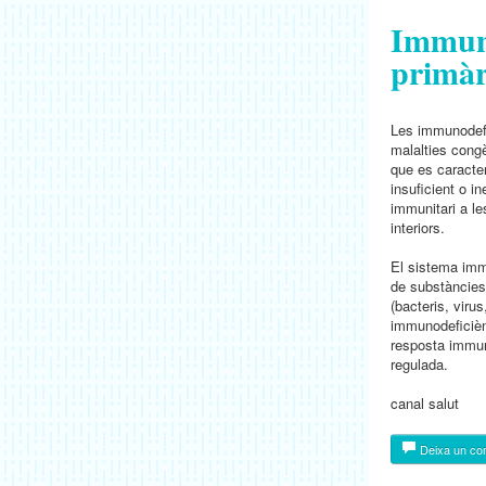
Immuno
primàr
Les immunodefi
malalties congè
que es caracte
insuficient o i
immunitari a le
interiors.
El sistema immu
de substàncies 
(bacteris, virus
immunodeficièn
resposta immuni
regulada.
canal salut
Deixa un co