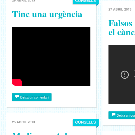
29 ABRIL 2013
Tinc una urgència
27 ABRIL 2013
Falsos
el cànc
Deixa un comentari
Deixa un co
25 ABRIL 2013