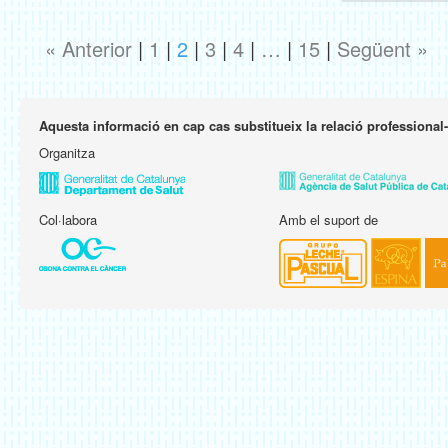
« Anterior
|
1
|
2
|
3
|
4
|
…
|
15
|
Següent »
Aquesta informació en cap cas substitueix la relació professional
Organitza
Col·labora
Amb el suport de