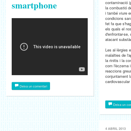
smartphone
contaminació (
la combustió de
i també viure 
condicions sani
fet fa que s'ha
els quals el no
d'enfrontar-se,
atacant substà
Les al·lèrgies
malalties de l'a
la rinitis i la c
com l'èczema i 
reaccions greus
conjuntament la 
cardiovascular (
Deixa un comentari
Deixa un co
4 ABRIL 2013