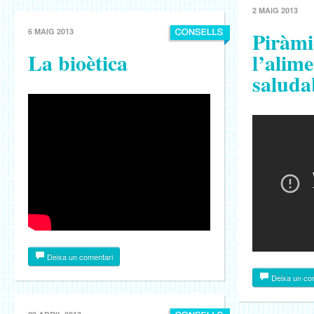
2 MAIG 2013
6 MAIG 2013
Piràmi
La bioètica
l’alim
saluda
Deixa un comentari
Deixa un co