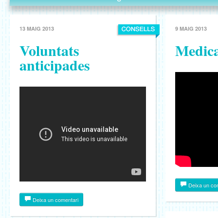
13 MAIG 2013
9 MAIG 2013
Voluntats
Medica
anticipades
Deixa un co
Deixa un comentari