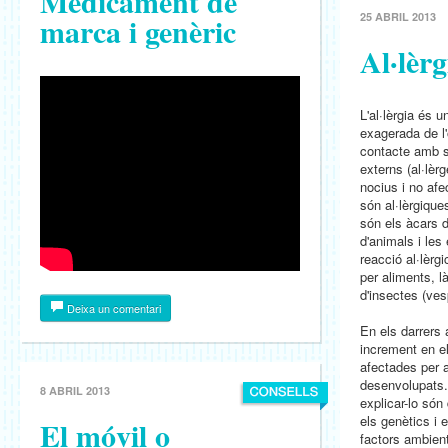
Medicament de
marca i genèric
25 ABRIL 2013
Al·lèrg
L'al·lèrgia és
exagerada de l
contacte amb 
externs (al·lèr
nocius i no af
són al·lèrgiqu
són els àcars de
d'animals i les
reacció al·lèrg
per aliments, 
d'insectes (ves
Deixa un comentari
En els darrers
increment en e
afectades per a
desenvolupats.
8 ABRIL 2013
explicar-lo són
els genètics i 
El móvil o
factors ambien