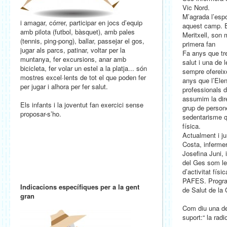
Vic Nord.
M’agrada l’esp
i amagar, córrer, participar en jocs d’equip
aquest camp. El
amb pilota (futbol, bàsquet), amb pales
Meritxell, son m
(tennis, ping-pong), ballar, passejar el gos,
primera fan
jugar als parcs, patinar, voltar per la
Fa anys que tre
muntanya, fer excursions, anar amb
salut i una de
bicicleta, fer volar un estel a la platja... són
sempre ofereixo
mostres excel·lents de tot el que poden fer
anys que l’Ele
per jugar i alhora per fer salut.
professionals d
assumim la dire
Els infants i la joventut fan exercici sense
grup de person
proposar-s’ho.
sedentarisme qu
física.
Actualment i j
Costa, infermer
Josefina Juni, 
del Ges som le
d’activitat físi
PAFES. Progra
Indicacions específiques per a la gent
de Salut de la 
gran
Com diu una de
suport:“ la radi