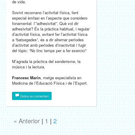
de vida.
Sovint recomano l’activitat física, fent
especial èmfasi en l’aspecte que considero
fonamental: l’”adhesivitat”. Què vol dir
adhesivitat? És la pràctica habitual, i regular
d’activitat física, evitant fer l’activitat física
a “batsegades”, és a dir alternar perïodes
d’activitat amb perïodes d’inactivitat i fugir
del tòpic: “No tinc temps per a fer exercici”
M’agrada la pràctica del senderisme, la
música i la lectura.
Francesc Marin
, metge especialista en
Medicina de l’Educació Física i de l’Esport.
Deixa un comentari
« Anterior
|
1
|
2