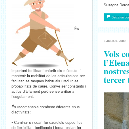
Susagna Dorda
Deixa un co
És
6 JULIOL 2009
Vols c
l’Elen
nostres
important tonificar i enfortir els músculs, i
mantenir la mobilitat de les articulacions per
tercer
facilitar les tasques habituals i reduir les
probabilitats de caure. Convé ser constants i
actius diàriament però sense arribar a
l’esgotament.
És recomanable combinar diferents tipus
d’activitats:
• Caminar o nedar; fer exercicis específics
de flexibilitat, tonificació i força; ballar; fer