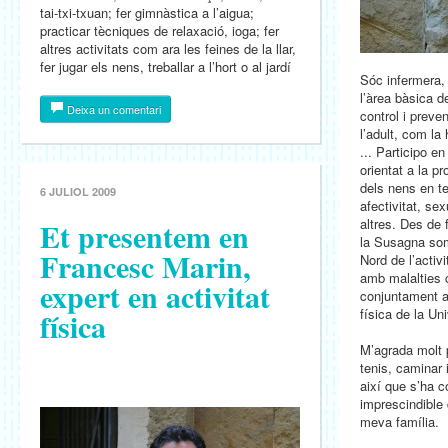
tai-txi-txuan; fer gimnàstica a l’aigua;
practicar tècniques de relaxació, ioga; fer
altres activitats com ara les feines de la llar,
fer jugar els nens, treballar a l’hort o al jardí
Sóc infermera, 
l’àrea bàsica 
Deixa un comentari
control i preve
l’adult, com la 
... Participo e
orientat a la p
dels nens en t
6 JULIOL 2009
afectivitat, sex
Et presentem en
altres. Des de
la Susagna som
Francesc Marin,
Nord de l’activi
amb malalties c
expert en activitat
conjuntament a
física
física de la Uni
M’agrada molt 
tenis, caminar 
així que s’ha c
imprescindible 
meva família.