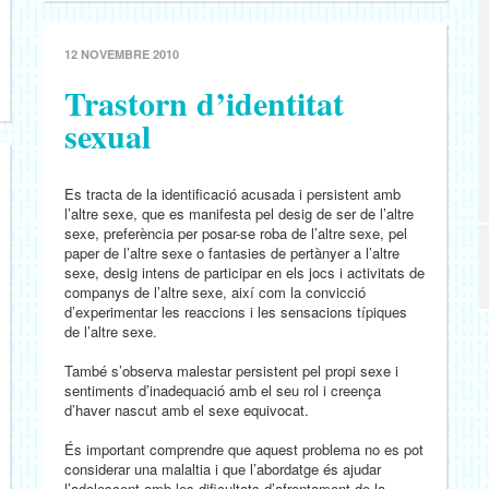
12 NOVEMBRE 2010
Trastorn d’identitat
sexual
Es tracta de la identificació acusada i persistent amb
l’altre sexe, que es manifesta pel desig de ser de l’altre
sexe, preferència per posar-se roba de l’altre sexe, pel
paper de l’altre sexe o fantasies de pertànyer a l’altre
sexe, desig intens de participar en els jocs i activitats de
companys de l’altre sexe, així com la convicció
d’experimentar les reaccions i les sensacions típiques
de l’altre sexe.
També s’observa malestar persistent pel propi sexe i
sentiments d’inadequació amb el seu rol i creença
d’haver nascut amb el sexe equivocat.
És important comprendre que aquest problema no es pot
considerar una malaltia i que l’abordatge és ajudar
l’adolescent amb les dificultats d’afrontament de la