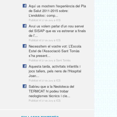
Aquí us mostrem l'experiència del Pla
de Salut 2011-2015 sobre:
L'endobloc: comp...
Publicat el
a ICS
27 de Juny
Avui us volem parlar d’un nou servei
del SISAP que es va estrenar a finals
de l’...
Publicat el
a ICS
27 de Juny
Necessitem el vostre vot: L’Escola
Estel de l’Associació Sant Tomàs
s’ha present...
Publicat el
a Sant Tomàs
27 de Juny
Aquesta tarda, activitats infantils i
jocs tallers, pels nens de l'Hospital
Joan...
Publicat el
a ICS
27 de Juny
Sabíeu que a la Neoloteca del
TERMCAT hi podeu trobar
neologismes tècnics i cie...
Publicat el
a ICS
27 de Juny