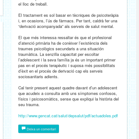
el lloc de treball.
El tractament es sol basar en tècniques de psicoteràpia
i, en ocasions, l’ús de fàrmacs. Per tant, caldrà fer una
“derivació acompanyada” als serveis de salut mental.
El que més interessa ressaltar és que el profesional
d’atenció primària ha de conèixer l’existència dels
traumes psicològics secundaris a una situación
traumàtica. La senzilla capacitat per escoltar
l’adolescent i la seva família ja és un important primer
pas en el procés terapèutic i suposa més possibilitats
d’èxit en el procés de derivació cap els serveis
sociosanitaris adients.
Cal tenir present aquest quadre davant d’un adolescent
que acudeix a consulta amb uns símptomes confosos,
físics i psicosomàtics, sense que expliqui la història del
seu trauma.
http://www.gencat.cat/salut/depsalut/pdf/actuadoles.pdf
Deixa un comentari