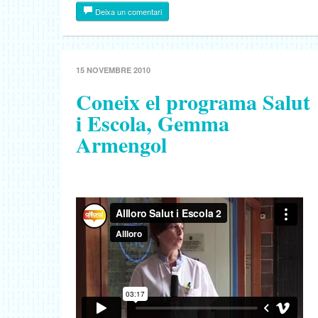
Deixa un comentari
15 NOVEMBRE 2010
Coneix el programa Salut
i Escola, Gemma
Armengol