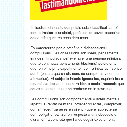
El trastorn obsessiu-compulsiu està classificat també
com a trastorn d’ansietat, però per les seves especials
característiques es considera apart.
Es caracteritza per la presència d’obsessions i
compulsions. Les obsessions són idees, pensaments,
imatges i impulsos (per exemple, una persona religiosa
que té continuats pensaments blasfems) persistents
que, en principi, s’experimenten com a invasius i sense
sentit (encara que en els nens no sempre es viuen com
a invasius). El subjecte intenta ignorar-los, suprimir-los o
neutralitzar- los amb una altra idea o acció i reconeix que
aquests pensaments són producte de la seva ment.
Les compulsions són comportaments o actes mentals
repetitius (rentat de mans, ordenar objectes, comprovar,
contar, repetir paraules en silenci) que el subjecte se
sent obligat a realitzar en resposta a una obsessió o
d’una forma concreta que ha de seguir exactament.