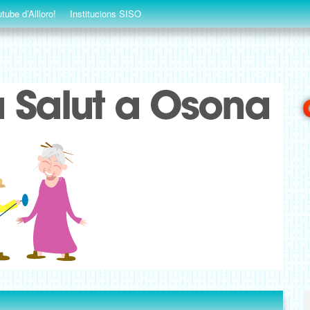
tube d’Allloro!
Institucions SISO