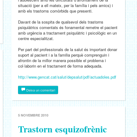
situació (per a ell mateix, per la família i pels amics) i
amb els trastorns comòrbids que presenti.
Davant de la sospita de qualsevol dels trastorns
psiquiàtrics comentats és fonamental remetre el pacient
amb urgència a tractament psiquiàtric i psicològic en un
centre especialitzat.
Per part del professionals de la salut és important donar
suport al pacient i a la familia perquè comprenguin i
afrontin de la millor manera possible el problema i
col·laborin en el tractament de forma adequada.
http://www.gencat.cat/salut/depsalut/pdf/actuadoles.pdf
Deixa un comentari
5 NOVEMBRE 2010
Trastorn esquizofrènic