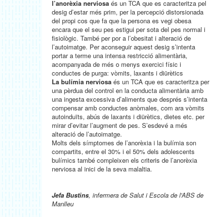
l’anorèxia nerviosa
és un TCA que es caracteritza pel
desig d’estar més prim, per la percepció distorsionada
del propi cos que fa que la persona es vegi obesa
encara que el seu pes estigui per sota del pes normal i
fisiològic. També per por a l’obesitat i alteració de
l’autoimatge. Per aconseguir aquest desig s’intenta
portar a terme una intensa restricció alimentària,
acompanyada de més o menys exercici físic i
conductes de purga: vòmits, laxants i diürètics
La bulímia nerviosa
és un TCA que es caracteritza per
una pèrdua del control en la conducta alimentària amb
una ingesta excessiva d’aliments que després s’intenta
compensar amb conductes anòmales, com ara vòmits
autoinduïts, abús de laxants i diürètics, dietes etc. per
mirar d’evitar l’augment de pes. S’esdevé a més
alteració de l’autoimatge.
Molts dels símptomes de l’anorèxia i la bulímia son
compartits, entre el 30% i el 50% dels adolescents
bulímics també compleixen els criteris de l’anorèxia
nerviosa al inici de la seva malaltia.
Jefa Bustins
, infermera de Salut i Escola de l'ABS de
Manlleu