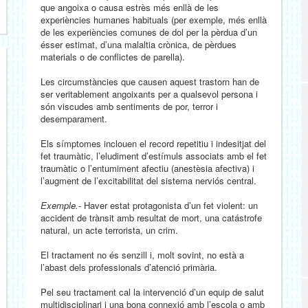
que angoixa o causa estrès més enllà de les
experiències humanes habituals (per exemple, més enllà
de les experiències comunes de dol per la pèrdua d’un
ésser estimat, d’una malaltia crònica, de pèrdues
materials o de conflictes de parella).
Les circumstàncies que causen aquest trastorn han de
ser veritablement angoixants per a qualsevol persona i
són viscudes amb sentiments de por, terror i
desemparament.
Els símptomes inclouen el record repetitiu i indesitjat del
fet traumàtic, l’eludiment d’estímuls associats amb el fet
traumàtic o l’entumiment afectiu (anestèsia afectiva) i
l’augment de l’excitabilitat del sistema nerviós central.
Exemple.-
Haver estat protagonista d’un fet violent: un
accident
de trànsit amb resultat de mort, una catástrofe
natural, un acte terrorista, un crim.
El tractament no és senzill i, molt sovint, no està a
l’abast dels professionals d’atenció primària.
Pel seu tractament cal la intervenció d’un equip de salut
multidisciplinari i una bona connexió amb l’escola o amb