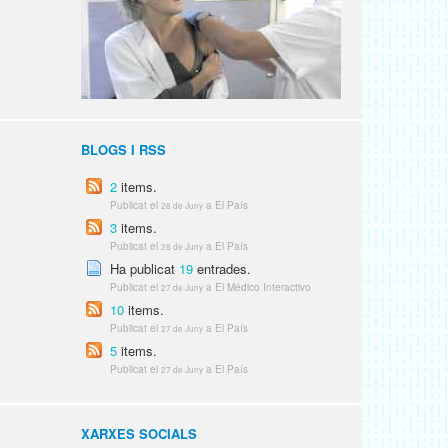
BLOGS I RSS
2
items.
Publicat el
a El País
28 de Juny
3
items.
Publicat el
a El País
28 de Juny
Ha publicat
19
entrades.
Publicat el
a El Médico Interactivo
27 de Juny
10
items.
Publicat el
a El País
27 de Juny
5
items.
Publicat el
a El País
27 de Juny
XARXES SOCIALS