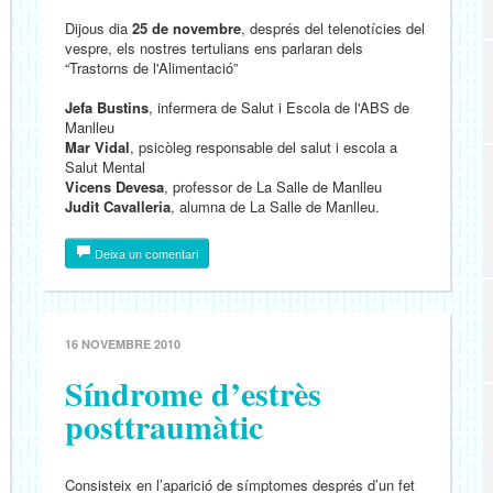
Dijous dia
25 de novembre
, després del telenotícies del
vespre, els nostres tertulians ens parlaran dels
“Trastorns de l'Alimentació”
Jefa Bustins
, infermera de Salut i Escola de l'ABS de
Manlleu
Mar Vidal
, psicòleg responsable del salut i escola a
Salut Mental
Vicens Devesa
, professor de La Salle de Manlleu
Judit Cavalleria
, alumna de La Salle de Manlleu.
Deixa un comentari
16 NOVEMBRE 2010
Síndrome d’estrès
posttraumàtic
Consisteix en l’aparició de símptomes després d’un fet