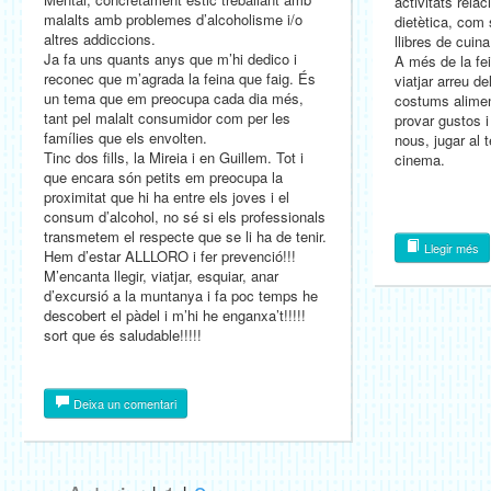
activitats relac
malalts amb problemes d’alcoholisme i/o
dietètica, com 
altres addiccions.
llibres de cuina
Ja fa uns quants anys que m’hi dedico i
A més de la fe
reconec que m’agrada la feina que faig. És
viatjar arreu de
un tema que em preocupa cada dia més,
costums alimen
tant pel malalt consumidor com per les
provar gustos i
famílies que els envolten.
nous, jugar al t
Tinc dos fills, la Mireia i en Guillem. Tot i
cinema.
que encara són petits em preocupa la
proximitat que hi ha entre els joves i el
consum d’alcohol, no sé si els professionals
transmetem el respecte que se li ha de tenir.
Llegir més
Hem d’estar ALLLORO i fer prevenció!!!
M’encanta llegir, viatjar, esquiar, anar
d’excursió a la muntanya i fa poc temps he
descobert el pàdel i m’hi he enganxa’t!!!!!
sort que és saludable!!!!!
Deixa un comentari