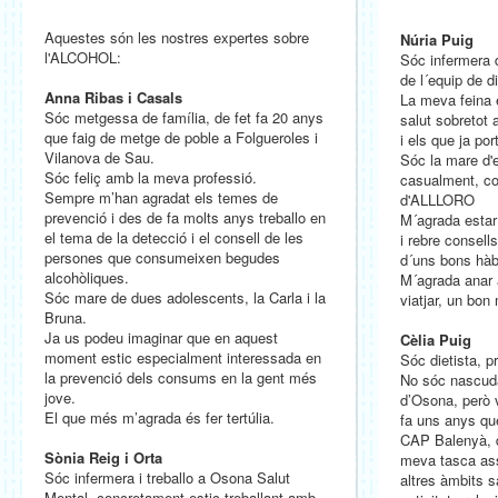
Aquestes són les nostres expertes sobre
Núria Puig
l'ALCOHOL:
Sóc infermera 
de l´equip de d
Anna Ribas i Casals
La meva feina 
Sóc metgessa de família, de fet fa 20 anys
salut sobretot a
que faig de metge de poble a Folgueroles i
i els que ja po
Vilanova de Sau.
Sóc la mare d'e
Sóc feliç amb la meva professió.
casualment, com
Sempre m’han agradat els temes de
d'ALLLORO
prevenció i des de fa molts anys treballo en
M´agrada estar 
el tema de la detecció i el consell de les
i rebre consell
persones que consumeixen begudes
d´uns bons hàb
alcohòliques.
M´agrada anar a
Sóc mare de dues adolescents, la Carla i la
viatjar, un bon
Bruna.
Ja us podeu imaginar que en aquest
Cèlia Puig
moment estic especialment interessada en
Sóc dietista, 
la prevenció dels consums en la gent més
No sóc nascuda
jove.
d’Osona, però v
El que més m’agrada és fer tertúlia.
fa uns anys que
CAP Balenyà, d
Sònia Reig i Orta
meva tasca ass
Sóc infermera i treballo a Osona Salut
altres àmbits sa
Mental, concretament estic treballant amb