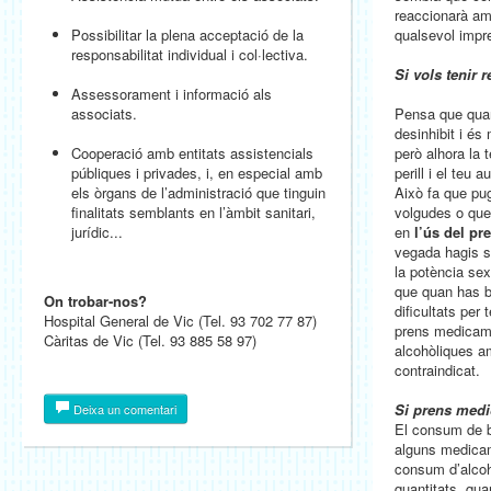
reaccionarà a
Possibilitar la plena acceptació de la
qualsevol impre
responsabilitat individual i col·lectiva.
Si vols tenir 
Assessorament i informació als
associats.
Pensa que qua
desinhibit i és 
Cooperació amb entitats assistencials
però alhora la 
públiques i privades, i, en especial amb
perill i el teu 
els òrgans de l’administració que tinguin
Això fa que pug
finalitats semblants en l’àmbit sanitari,
volgudes o que 
jurídic...
en
l’ús del pr
vegada hagis se
la potència sex
que quan has b
On trobar-nos?
dificultats per 
Hospital General de Vic (Tel. 93 702 77 87)
prens medicam
Càritas de Vic (Tel. 93 885 58 97)
alcohòliques 
contraindicat.
Si prens med
Deixa un comentari
El consum de 
alguns medicam
consum d’alcoho
quantitats, qu