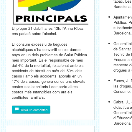
tabac. Les 
Barcelona,
Ajuntament
Pública. P
substàncie
El proper 21 d'abril a les 13h, l'Anna Ribas
Barcelona,
ens parlarà sobre l'alcohol.
Generalita
El consum excessiu de begudes
de Sanitat
alcohòliques s’ha convertit en els darrers
Tècnic de
anys en un dels problemes de Salut Pública
Enquesta s
més important. És el responsable de més
respecte de
del 4% de la mortalitat, relacionat amb els
drogues a 
accidents de trànsit en més del 50% dels
casos i amb els accidents laborals en un
Funes, J. 
17% dels casos, genera doncs uns elevats
las drogas
costos sociosanitaris i comporta altres
Consumo, 
costos més intangibles com ara els
conflictes familiars.
Cabra, J.,
didàctica 
Deixa un comentari
Generalita
d’Educació 
Barcelona 