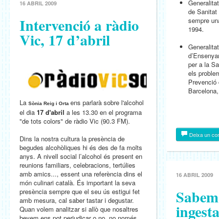
Generalita
16 ABRIL 2009
de Sanitat 
Intervenció a ràdio
sempre un
1994.
Vic, 17 d’abril
Generalita
d’Ensenya
per a la Sa
els problem
Prevenció 
Barcelona,
La
ens parlarà sobre l'alcohol
Sònia Reig i Orta
el dia
17 d'abril
a les 13.30 en el programa
"de tots colors" de ràdio Vic (90.3 FM).
Deixa un co
Dins la nostra cultura la presència de
begudes alcohòliques hi és des de fa molts
anys. A nivell social l’alcohol és present en
reunions familiars, celebracions, tertúlies
amb amics..., essent una referència dins el
16 ABRIL 2009
món culinari català. És important la seva
Sabem 
presència sempre que el seu ús estigui fet
amb mesura, cal saber tastar i degustar.
ingest
Quan volem analitzar si allò que nosaltres
bevem ens pot perjudicar o no, no només