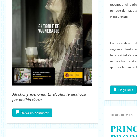
reconegut dins el g
període de madurac
inseguretats.
Es funció dels adul
seguretat, fer-li cr
tenacitat tot s’ac
autoestima
, no tin
que pot fer sense l
Llegir més
Alcohol y menores. El alcohol te destroza
por partida doble.
Deixa un comentari
10 ABRIL 2009
PRIN