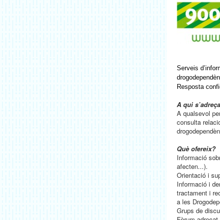
Serveis d’infor
drogodependèn
Resposta confid
A qui s’adreç
A qualsevol pe
consulta relac
drogodependèn
Què ofereix?
Informació sob
afecten...).
Orientació i sup
Informació i de
tractament i re
a les Drogode
Grups de discus
Fòrum adreçat 