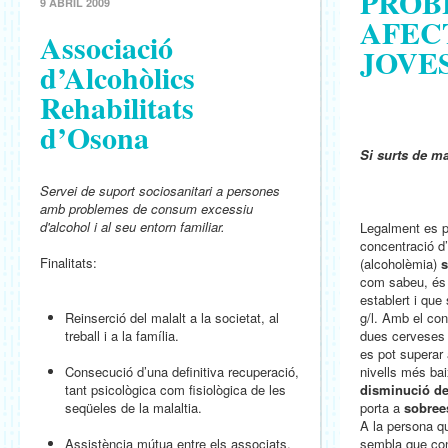
PROB
9 ABRIL 2009
AFEC
Associació
JOVE
d’Alcohòlics
Rehabilitats
d’Osona
Si surts de m
Servei de suport sociosanitari a persones
amb problemes de consum excessiu
d'alcohol i al seu entorn familiar.
Legalment es p
concentració d’
Finalitats:
(alcoholèmia)
s
com sabeu, és 
establert i que 
Reinserció del malalt a la societat, al
g/l. Amb el co
treball i a la família.
dues cerveses 
es pot superar 
Consecució d’una definitiva recuperació,
nivells més ba
tant psicològica com fisiològica de les
disminució de
seqüeles de la malaltia.
porta a
sobrees
A la persona qu
Assistència mútua entre els associats.
sembla que cond