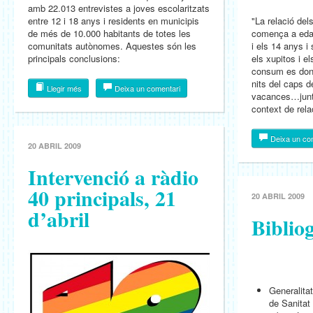
amb 22.013 entrevistes a joves escolaritzats
entre 12 i 18 anys i residents en municipis
"La relació del
de més de 10.000 habitants de totes les
comença a edat
comunitats autònomes. Aquestes són les
i els 14 anys i
principals conclusions:
els xupitos i el
consum es done
nits del caps 
Llegir més
Deixa un comentari
vacances…junt
context de relac
Deixa un co
20 ABRIL 2009
Intervenció a ràdio
40 principals, 21
20 ABRIL 2009
d’abril
Biblio
Generalita
de Sanitat 