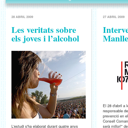
28 ABRIL 2009
27 ABRIL 2009
Les veritats sobre
Interv
els joves i l’alcohol
Manlle
El 28 d'abril a 
responsable de
prevenció en e
Consell Comarc
L'estudi s'ha elaborat durant quatre anys
serà millor!" d