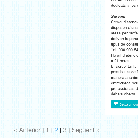
dedicats a les
Serveis
Servei d’atenci
disposen d’una 
atesa per prof
deriven la per
tipus de consul
Tel. 900 900 5
Horari d’atenci
a 21 hores
El servei Línia 
possibilitat de 
manera anònima
entrevistes per
professionals de
debats oberts.
Deixa un co
« Anterior
|
1
|
2
|
3
|
Següent »