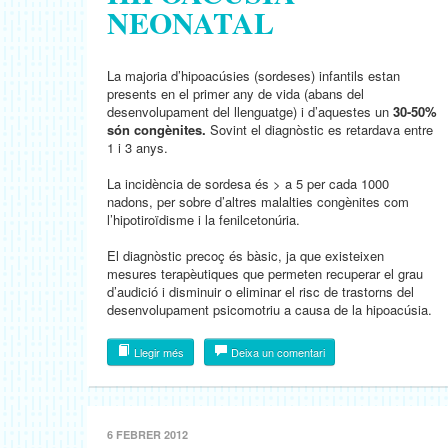
NEONATAL
La majoria d’hipoacúsies (sordeses) infantils estan
presents en el primer any de vida (abans del
desenvolupament del llenguatge) i d’aquestes un
30-50%
són congènites.
Sovint el diagnòstic es retardava entre
1 i 3 anys.
La incidència de sordesa és > a 5 per cada 1000
nadons, per sobre d’altres malalties congènites com
l’hipotiroïdisme i la fenilcetonúria.
El diagnòstic precoç és bàsic, ja que existeixen
mesures terapèutiques que permeten recuperar el grau
d’audició i disminuir o eliminar el risc de trastorns del
desenvolupament psicomotriu a causa de la hipoacúsia.
Llegir més
Deixa un comentari
6 FEBRER 2012