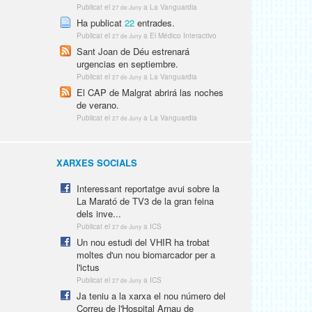
Publicat el
a La Vanguardia
27 de Juny
Ha publicat
22
entrades.
Publicat el
a El Médico Interactivo
27 de Juny
Sant Joan de Déu estrenará
urgencias en septiembre.
Publicat el
a La Vanguardia
27 de Juny
El CAP de Malgrat abrirá las noches
de verano.
Publicat el
a La Vanguardia
27 de Juny
XARXES SOCIALS
Interessant reportatge avui sobre la
La Marató de TV3 de la gran feina
dels inve...
Publicat el
a ICS
27 de Juny
Un nou estudi del VHIR ha trobat
moltes d'un nou biomarcador per a
l'ictus
Publicat el
a ICS
27 de Juny
Ja teniu a la xarxa el nou número del
Correu de l'Hospital Arnau de