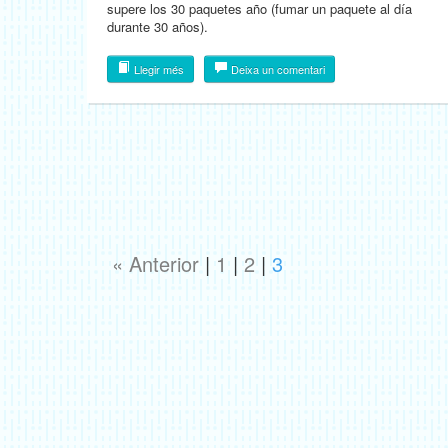
supere los 30 paquetes año (fumar un paquete al día
durante 30 años).
Llegir més
Deixa un comentari
« Anterior
|
1
|
2
|
3