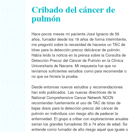
Cribado del cáncer de
pulmón
Hace pocos meses mi paciente José Ignacio de 59
años, fumador desde los 18 años de forma intermitente,
me preguntó sobre la necesidad de hacerse un TAC de
tórax para la detección precoz delcáncer de pulmón.
Había leído la noticia en la prensa sobre la Consulta de
Detección Precoz del Cáncer de Pulmón en la Clínica
Universitaria de Navarra. Mi respuesta fue que no
teníamos suficientes estudios como para recomendar o
no que se hiciera la prueba.
Desde entonces nuevos estudios y recomendaciones
han sido publicados. Las nuevas directrices de la
National Comprehensive Cancer Network NCCN
recomiendan fuertemente el uso de TAC de tórax de
bajas dosis para la detección precoz del cáncer de
pulmón en individuos con riesgo alto de padecer la
enfermedad. El grupo a cribar con exploraciones anuales
serían los grandes fumadores 55 a 74 años de edad. Se
entiende como fumador de alto riesgo aquel que iguale o