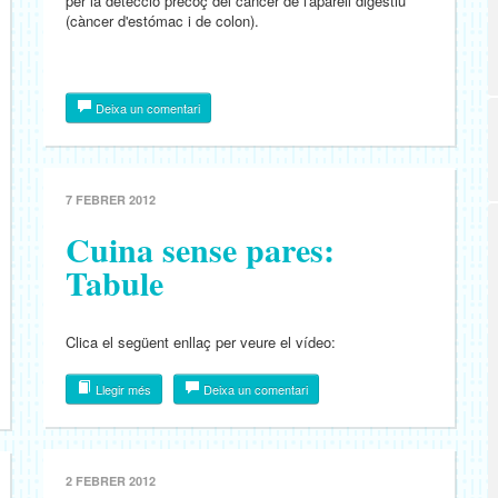
per la detecció precoç del càncer de l'aparell digestiu
(càncer d'estómac i de colon).
Deixa un comentari
7 FEBRER 2012
Cuina sense pares:
Tabule
Clica el següent enllaç per veure el vídeo:
Llegir més
Deixa un comentari
2 FEBRER 2012