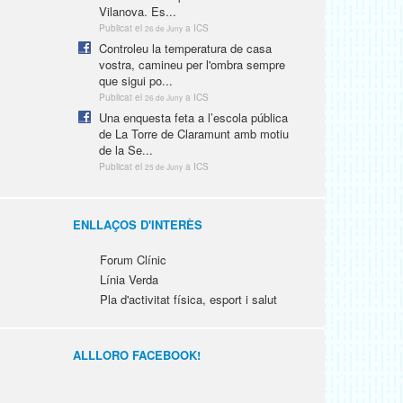
Vilanova. Es...
Publicat el
a ICS
26 de Juny
Controleu la temperatura de casa
vostra, camineu per l'ombra sempre
que sigui po...
Publicat el
a ICS
26 de Juny
Una enquesta feta a l’escola pública
de La Torre de Claramunt amb motiu
de la Se...
Publicat el
a ICS
25 de Juny
ENLLAÇOS D'INTERÈS
Forum Clínic
Línia Verda
Pla d'activitat física, esport i salut
ALLLORO FACEBOOK!