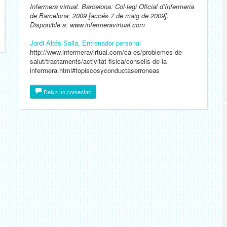
Infermera virtual. Barcelona: Col·legi Oficial d’Infermeria
de Barcelona; 2009 [accés 7 de maig de 2009].
Disponible a: www.infermeravirtual.com
Jordi Altés Salla, Entrenador personal
http://www.infermeravirtual.com/ca-es/problemes-de-
salut/tractaments/activitat-fisica/consells-de-la-
infermera.html#topiscosyconductaserroneas
Deixa un comentari