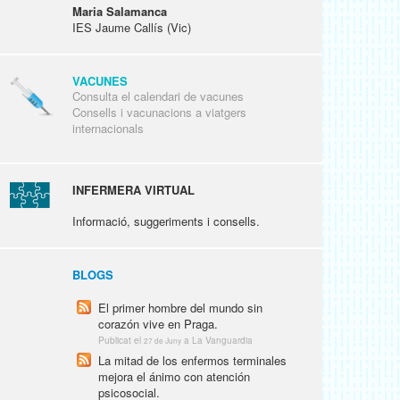
Maria Salamanca
IES Jaume Callís (Vic)
VACUNES
Consulta el calendari de vacunes
Consells i vacunacions a viatgers
internacionals
INFERMERA VIRTUAL
Informació, suggeriments i consells.
BLOGS
El primer hombre del mundo sin
corazón vive en Praga.
Publicat el
a La Vanguardia
27 de Juny
La mitad de los enfermos terminales
mejora el ánimo con atención
psicosocial.