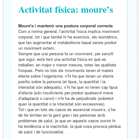
Activitat física: moure’s
Moure's i mantenir una postura corporal correcta
Com a norma general, l’activitat física implica moviment
corporal, tot i que també hi ha exercicis, els isomètrics,
que fan augmentar el metabolisme basal sense produir
un moviment extern.
Sempre que una persona fa un moviment, per senzill
que sigui, està fent una activitat física en què es
treballen, en major o menor mesura, totes les qualitats
físiques. Però no tots els moviments tenen el mateix
efecte sobre l’organisme: n’hi ha que tenen un efecte
positiu sobre la persona (el tipus, la quantitat i la
intensitat són adequats), n’hi ha que no tenen cap tipus
d’efecte (són insuficients per produir qualsevol mena
d’adaptació o canvi) i n’hi ha de perjudicials (sobretot
quan la quantitat o la intensitat són excessives).
Tot i que en tots els casos és essencial moure’s, s’ha
de fer èmfasi en la gent gran i les persones amb
problemes de salut, ja que en aquests casos sovint hi
ha tendència a la inactivitat, la qual cosa provoca pèrdua
de salut i de funcionalitat.