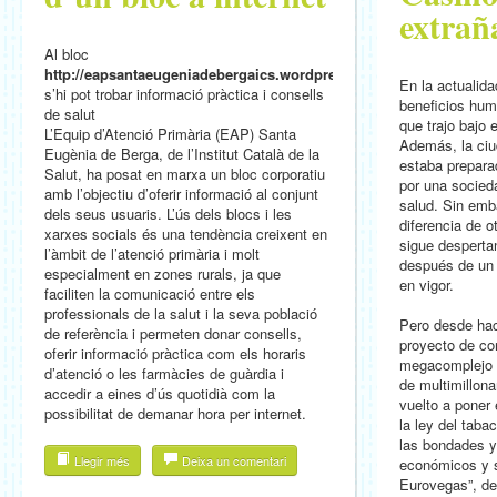
extrañ
Al bloc
http://eapsantaeugeniadebergaics.wordpress.com/
En la actualid
s’hi pot trobar informació pràctica i consells
beneficios hum
de salut
que trajo bajo e
L’Equip d’Atenció Primària (EAP) Santa
Además, la ci
Eugènia de Berga, de l’Institut Català de la
estaba prepara
Salut, ha posat en marxa un bloc corporatiu
por una socie
amb l’objectiu d’oferir informació al conjunt
salud. Sin emba
dels seus usuaris. L’ús dels blocs i les
diferencia de 
xarxes socials és una tendència creixent en
sigue desperta
l’àmbit de l’atenció primària i molt
después de un 
especialment en zones rurals, ja que
en vigor.
faciliten la comunicació entre els
professionals de la salut i la seva població
Pero desde hac
de referència i permeten donar consells,
proyecto de co
oferir informació pràctica com els horaris
megacomplejo 
d’atenció o les farmàcies de guàrdia i
de multimillon
accedir a eines d’ús quotidià com la
vuelto a poner
possibilitat de demanar hora per internet.
la ley del tabac
las bondades y
Llegir més
Deixa un comentari
económicos y s
Eurovegas”, d