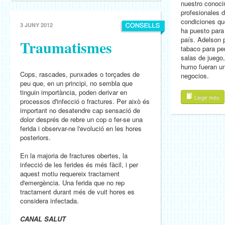
nuestro conoci
profesionales d
condiciones qu
3 JUNY 2012
ha puesto para
país. Adelson 
Traumatismes
tabaco para pe
salas de juego
humo fueran u
Cops, rascades, punxades o torçades de
negocios.
peu que, en un principi, no sembla que
tinguin importància, poden derivar en
Llegir més
processos d'infecció o fractures. Per això és
important no desatendre cap sensació de
dolor després de rebre un cop o fer-se una
ferida i observar-ne l'evolució en les hores
posteriors.
En la majoria de fractures obertes, la
infecció de les ferides és més fàcil, i per
aquest motiu requereix tractament
d'emergència. Una ferida que no rep
tractament durant més de vuit hores es
considera infectada.
CANAL SALUT