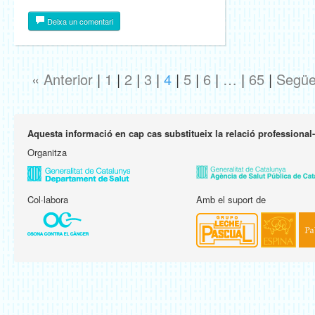
Deixa un comentari
« Anterior
|
1
|
2
|
3
|
4
|
5
|
6
|
…
|
65
|
Següe
Aquesta informació en cap cas substitueix la relació professional
Organitza
Col·labora
Amb el suport de