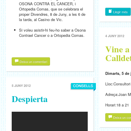
OSONA CONTRA EL CANCER, i
Ortopedia Comas, que se celebrara el
Llegir més
proper Divendres, 8 de Juny, a les 6 de
la tarda, al Casino de Vic.
Si voleu asistir-hi feu-ho saber a Osona
Contrael Cancer o a Ortopedia Comas.
4 JUNY 2012
Vine a
Callde
Deixa un comentari
Dimarts, 5 de
Lloc:Consultori
5 JUNY 2012
Adreça:Joan Ma
Despierta
Horari:18 a 21
Deixa un co