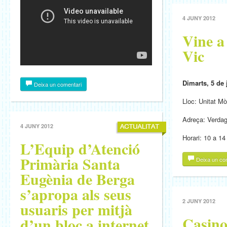
4 JUNY 2012
Vine a
Vic
Dimarts, 5 de
Deixa un comentari
Lloc: Unitat M
Adreça: Verdag
4 JUNY 2012
Horari: 10 a 14
L’Equip d’Atenció
Primària Santa
Deixa un co
Eugènia de Berga
s’apropa als seus
2 JUNY 2012
usuaris per mitjà
Casino
d’un bloc a internet