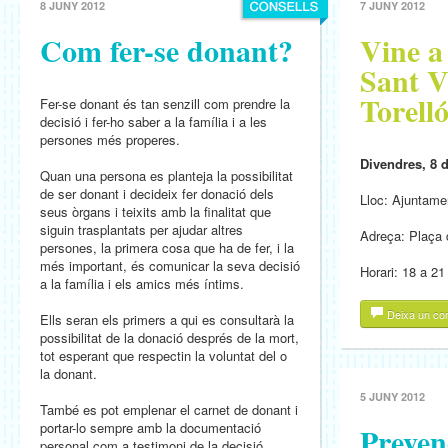
8 JUNY 2012
7 JUNY 2012
Com fer-se donant?
Vine a
Sant V
Torell
Fer-se donant és tan senzill com prendre la
decisió i fer-ho saber a la família i a les
persones més properes.
Divendres, 8 
Quan una persona es planteja la possibilitat
de ser donant i decideix fer donació dels
Lloc: Ajuntame
seus òrgans i teixits amb la finalitat que
siguin trasplantats per ajudar altres
Adreça: Plaça 
persones, la primera cosa que ha de fer, i la
més important, és comunicar la seva decisió
Horari: 18 a 21
a la família i els amics més íntims.
Deixa un co
Ells seran els primers a qui es consultarà la
possibilitat de la donació després de la mort,
tot esperant que respectin la voluntat del o
la donant.
5 JUNY 2012
També es pot emplenar el carnet de donant i
portar-lo sempre amb la documentació
Preven
personal com a testimoni de la decisió