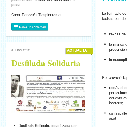
presa.
La formació de 
Canal Donació i Trasplantament
factors ben defi
Deixa un comentari
l'excés de 
la manca d'
presència 
6 JUNY 2012
Desfilada Solidaria
la suscepti
Per prevenir l'a
reduïu el 
particular
aquests af
bacteris;
us raspall
àpat;
Desfilada Solidaria, organitzada per