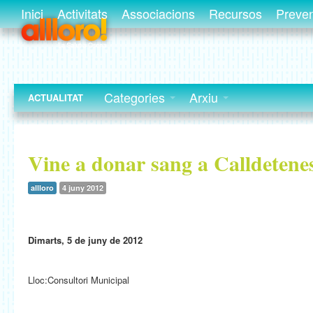
Inici
Activitats
Associacions
Recursos
Preve
Categories
Arxiu
ACTUALITAT
Vine a donar sang a Calldetene
allloro
4 juny 2012
Dimarts, 5 de juny de 2012
Lloc:Consultori Municipal