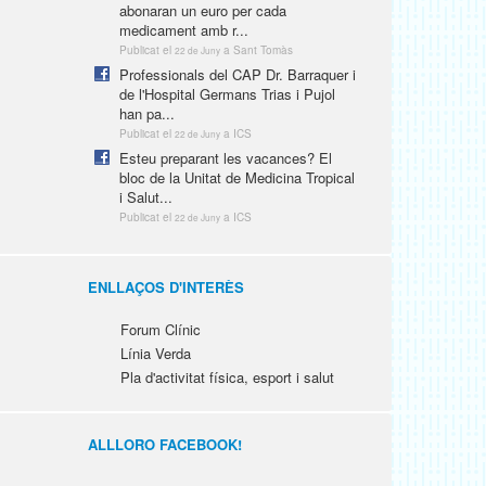
abonaran un euro per cada
medicament amb r...
Publicat el
a Sant Tomàs
22 de Juny
Professionals del CAP Dr. Barraquer i
de l'Hospital Germans Trias i Pujol
han pa...
Publicat el
a ICS
22 de Juny
Esteu preparant les vacances? El
bloc de la Unitat de Medicina Tropical
i Salut...
Publicat el
a ICS
22 de Juny
ENLLAÇOS D'INTERÈS
Forum Clínic
Línia Verda
Pla d'activitat física, esport i salut
ALLLORO FACEBOOK!