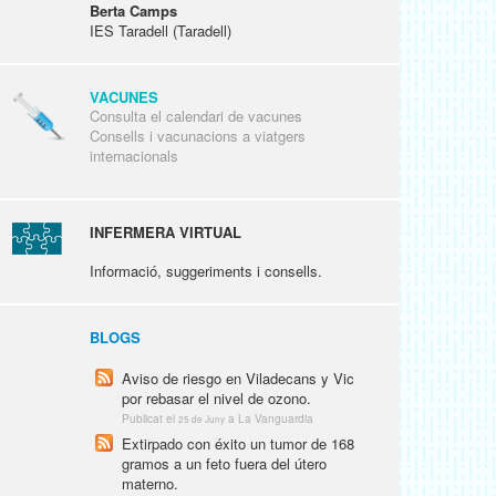
Berta Camps
IES Taradell (Taradell)
VACUNES
Consulta el calendari de vacunes
Consells i vacunacions a viatgers
internacionals
INFERMERA VIRTUAL
Informació, suggeriments i consells.
BLOGS
Aviso de riesgo en Viladecans y Vic
por rebasar el nivel de ozono.
Publicat el
a La Vanguardia
25 de Juny
Extirpado con éxito un tumor de 168
gramos a un feto fuera del útero
materno.