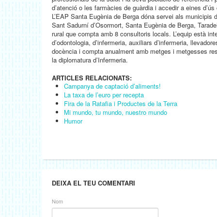
d’atenció o les farmàcies de guàrdia i accedir a eines d’ús 
L’EAP Santa Eugènia de Berga dóna servei als municipis de
Sant Sadurní d’Osormort, Santa Eugènia de Berga, Taradell,
rural que compta amb 8 consultoris locals. L’equip està inte
d’odontologia, d’infermeria, auxiliars d’infermeria, llevadore
docència i compta anualment amb metges i metgesses reside
la diplomatura d’Infermeria.
ARTICLES RELACIONATS:
Campanya de captació d’aliments!
La taxa de l’euro per recepta
Fira de la Ratafia i Productes de la Terra
Mi mundo, tu mundo, nuestro mundo
Humor
DEIXA EL TEU COMENTARI
Nom