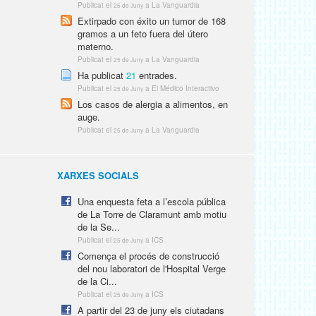
Publicat el
a La Vanguardia
25 de Juny
Extirpado con éxito un tumor de 168
gramos a un feto fuera del útero
materno.
Publicat el
a La Vanguardia
25 de Juny
Ha publicat
21
entrades.
Publicat el
a El Médico Interactivo
25 de Juny
Los casos de alergia a alimentos, en
auge.
Publicat el
a La Vanguardia
25 de Juny
XARXES SOCIALS
Una enquesta feta a l’escola pública
de La Torre de Claramunt amb motiu
de la Se...
Publicat el
a ICS
25 de Juny
Comença el procés de construcció
del nou laboratori de l'Hospital Verge
de la Ci...
Publicat el
a ICS
25 de Juny
A partir del 23 de juny els ciutadans