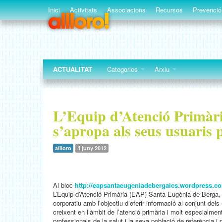
Inici
Activitats
Associacions
Recursos
Prevenció
ACTUALITAT
Categories
Arxiu
L’Equip d’Atenció Primàr
s’apropa als seus usuaris 
allloro
4 juny 2012
Al bloc
http://eapsantaeugeniadebergaics.wordpress.c
L’Equip d’Atenció Primària (EAP) Santa Eugènia de Berga, d
corporatiu amb l’objectiu d’oferir informació al conjunt del
creixent en l’àmbit de l’atenció primària i molt especialmen
professionals de la salut i la seva població de referència i