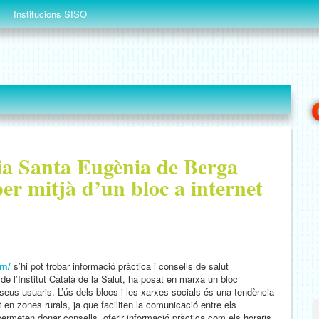
Institucions SISO
ia Santa Eugènia de Berga
per mitjà d’un bloc a internet
om/
s’hi pot trobar informació pràctica i consells de salut
e l’Institut Català de la Salut, ha posat en marxa un bloc
s seus usuaris. L’ús dels blocs i les xarxes socials és una tendència
t en zones rurals, ja que faciliten la comunicació entre els
 permeten donar consells, oferir informació pràctica com els horaris