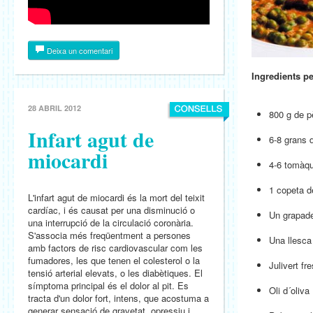
Deixa un comentari
Ingredients pe
28 ABRIL 2012
800 g de p
Infart agut de
6-8 grans d
miocardi
4-6 tomàq
1 copeta d
L'infart agut de miocardi és la mort del teixit
cardíac, i és causat per una disminució o
Un grapade
una interrupció de la circulació coronària.
S'associa més freqüentment a persones
Una llesca
amb factors de risc cardiovascular com les
fumadores, les que tenen el colesterol o la
Julivert fr
tensió arterial elevats, o les diabètiques. El
símptoma principal és el dolor al pit. Es
Oli d´oliva
tracta d'un dolor fort, intens, que acostuma a
generar sensació de gravetat, opressiu i