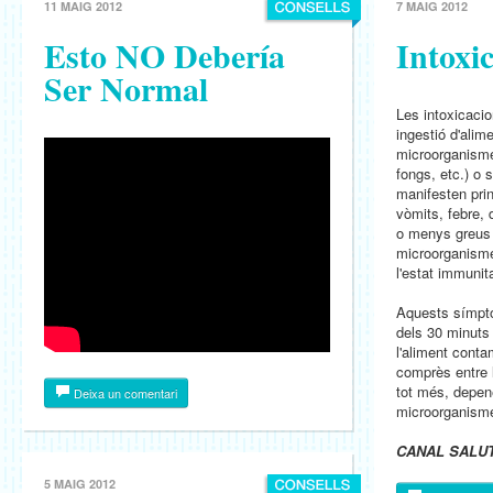
11 MAIG 2012
7 MAIG 2012
Esto NO Debería
Intoxi
Ser Normal
Les intoxicacio
ingestió d'ali
microorganisme
fongs, etc.) o 
manifesten pri
vòmits, febre,
o menys greus 
microorganisme
l'estat immunita
Aquests símpt
dels 30 minuts 
l'aliment conta
comprès entre l
tot més, depen
Deixa un comentari
microorganisme 
CANAL SALU
5 MAIG 2012