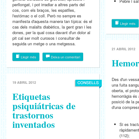
Pebre i sal
perllongat, i pot irradiar a altres parts del
cos, com els braços, les espatlles,
l'estómac o el coll. Però no sempre es
manifesta d'aquesta manera tan típica: és el
Llegir més
cas dels malalts diabètics, la gent gran i les
dones, per la qual cosa davant d'un dolor al
pit cal ser molt curosos i consultar de
seguida un metge o una metgessa.
21 ABRIL 2012
Llegir més
Deixa un comentari
Hemor
Des d'un vessa
19 ABRIL 2012
una fuita sangu
oberta, el prot
Etiquetas
hemorràgia és 
psiquiátricas de
posició de la p
d'una compress
trastornos
inventados
Si es tract
ràpidament
(112);