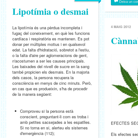
Deixa un co
Lipotímia o desmai
4 MAIG 2012
La lipotímia és una pèrdua incompleta i
fugaç del coneixement, en què les funcions
Cànna
cardíaca i respiratòria es mantenen. Es pot
donar per múltiples motius i en qualsevol
edat. La falta d'hidratació, sobretot a l'estiu,
o la falta d'aire per aglomeracions de gent,
n'acostumen a ser les causes principals.
Les baixades del nivell de sucre en la sang
també propicien els desmais. En la majoria
dels casos, la persona recupera la
consciència en menys de cinc minuts. Però,
en cas que es produeixin, s'ha de procedir
de la manera següent:
Comproveu si la persona està
conscient, preguntant-li com es troba i
amb petites sacsejades a les espatlles.
EFECTES SE
Si no torna en si, alerteu els sistemes
d'emergència (112);
Els efectes se