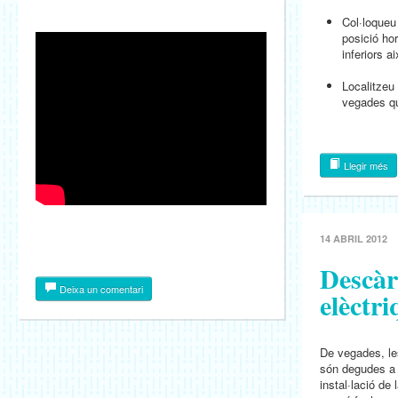
Col·loqueu
posició ho
inferiors a
Localitzeu 
vegades qu
Llegir més
14 ABRIL 2012
Descàr
Deixa un comentari
elèctri
De vegades, le
són degudes a u
instal·lació de 