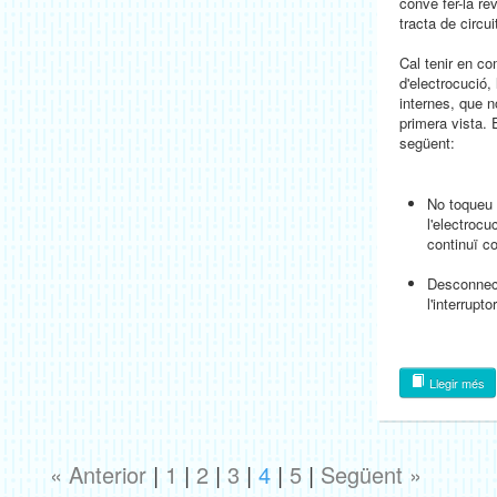
convé fer-la re
tracta de circui
Cal tenir en c
d'electrocució,
internes, que 
primera vista. 
següent:
No toqueu 
l'electrocu
continuï c
Desconnect
l'interrupto
Llegir més
« Anterior
|
1
|
2
|
3
|
4
|
5
|
Següent »