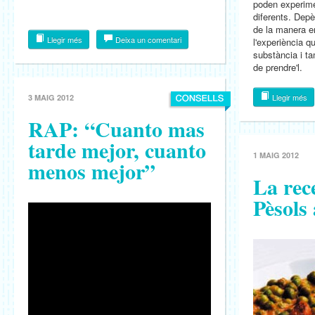
poden experime
diferents. Depè
de la manera en
Llegir més
Deixa un comentari
l'experiència qu
substància i ta
de prendre'l.
Llegir més
3 MAIG 2012
RAP: “Cuanto mas
tarde mejor, cuanto
1 MAIG 2012
menos mejor”
La rec
Pèsols 