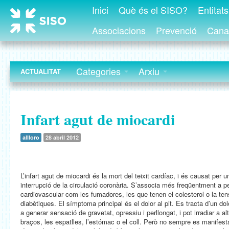
Inici
Què és el SISO?
Entitat
Associacions
Prevenció
Canal
Categories
Arxiu
ACTUALITAT
Infart agut de miocardi
allloro
28 abril 2012
L’infart agut de miocardi és la mort del teixit cardíac, i és causat per
interrupció de la circulació coronària. S’associa més freqüentment a 
cardiovascular com les fumadores, les que tenen el colesterol o la tensi
diabètiques. El símptoma principal és el dolor al pit. Es tracta d’un do
a generar sensació de gravetat, opressiu i perllongat, i pot irradiar a a
braços, les espatlles, l’estómac o el coll. Però no sempre es manifes