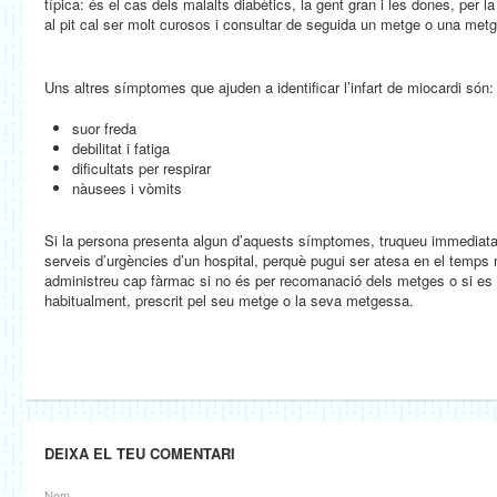
típica: és el cas dels malalts diabètics, la gent gran i les dones, per l
al pit cal ser molt curosos i consultar de seguida un metge o una met
Uns altres símptomes que ajuden a identificar l’infart de miocardi són:
suor freda
debilitat i fatiga
dificultats per respirar
nàusees i vòmits
Si la persona presenta algun d’aquests símptomes, truqueu immediatam
serveis d’urgències d’un hospital, perquè pugui ser atesa en el temps
administreu cap fàrmac si no és per recomanació dels metges o si es 
habitualment, prescrit pel seu metge o la seva metgessa.
DEIXA EL TEU COMENTARI
Nom