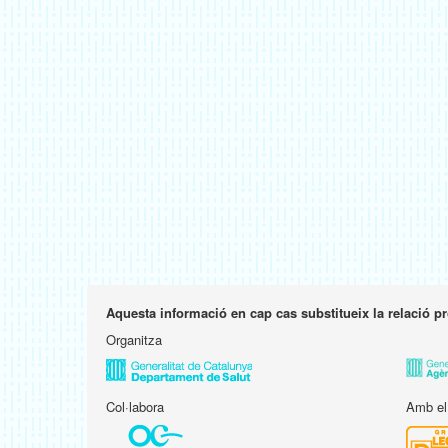
Aquesta informació en cap cas substitueix la relació p
Organitza
Col·labora
Amb el