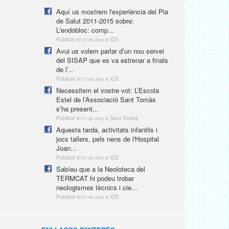
Aquí us mostrem l'experiència del Pla
de Salut 2011-2015 sobre:
L'endobloc: comp...
Publicat el
a ICS
27 de Juny
Avui us volem parlar d’un nou servei
del SISAP que es va estrenar a finals
de l’...
Publicat el
a ICS
27 de Juny
Necessitem el vostre vot: L’Escola
Estel de l’Associació Sant Tomàs
s’ha present...
Publicat el
a Sant Tomàs
27 de Juny
Aquesta tarda, activitats infantils i
jocs tallers, pels nens de l'Hospital
Joan...
Publicat el
a ICS
27 de Juny
Sabíeu que a la Neoloteca del
TERMCAT hi podeu trobar
neologismes tècnics i cie...
Publicat el
a ICS
27 de Juny