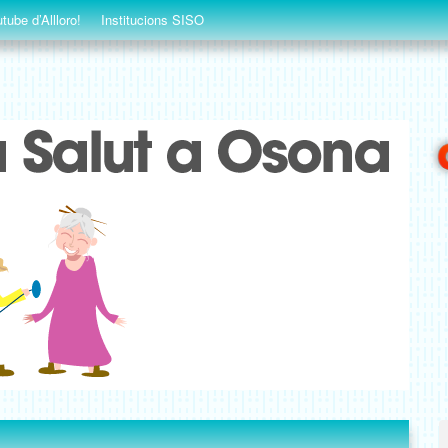
tube d’Allloro!
Institucions SISO