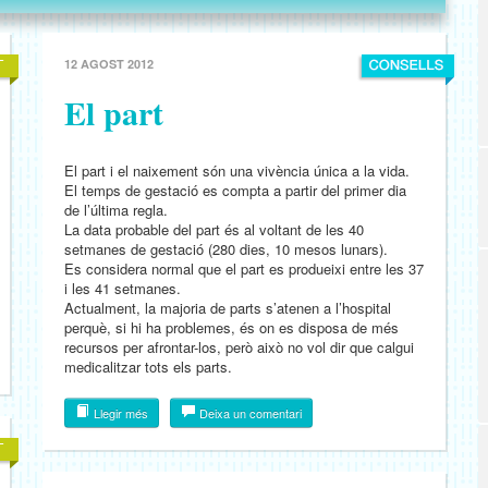
12 AGOST 2012
El part
El part i el naixement són una vivència única a la vida.
El temps de gestació es compta a partir del primer dia
de l’última regla.
La data probable del part és al voltant de les 40
setmanes de gestació (280 dies, 10 mesos lunars).
Es considera normal que el part es produeixi entre les 37
i les 41 setmanes.
Actualment, la majoria de parts s’atenen a l’hospital
perquè, si hi ha problemes, és on es disposa de més
recursos per afrontar-los, però això no vol dir que calgui
medicalitzar tots els parts.
Llegir més
Deixa un comentari