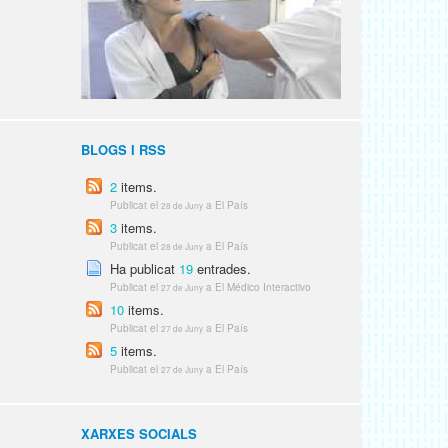
BLOGS I RSS
2
items.
Publicat el
a El País
28 de Juny
3
items.
Publicat el
a El País
28 de Juny
Ha publicat
19
entrades.
Publicat el
a El Médico Interactivo
27 de Juny
10
items.
Publicat el
a El País
27 de Juny
5
items.
Publicat el
a El País
27 de Juny
XARXES SOCIALS