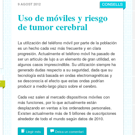
9 AGOST 2012
Uso de móviles y riesgo
de tumor cerebral
La utilización del teléfono móvil por parte de la población
es un hecho cada vez más frecuente y en clara
progresión. Actualmente el teléfono móvil ha pasado de
ser un articulo de lujo a un elemento de gran utilidad, en
algunos casos imprescindible. Su utilización siempre ha
generado dudas respecto a su seguridad, dada que su
tecnología está basada en ondas electromagnéticas y
se desconocía el efecto que estas ondas podrían
producir a medio-largo plazo sobre el cerebro.
Cada vez salen al mercado dispositivos móviles con
más funciones, por lo que actualmente están
desplazando en ventas a los ordenadores personales.
Existen actualmente más de 5 billones de suscripciones
alrededor de todo el mundo según datos de 2010.
Llegir més
Deixa un comentari