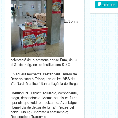
Llegir més
Èxit en la
celebració de la setmana sense Fum, del 26
al 31 de maig, en les institucions SISO.
En aquest moments s'estan fent
Tallers de
Deshabituació Tabaquica
en les ABS de
Vic Nord, Manlleu i Santa Eugènia de Berga.
Continguts:
Tabac: legislació, components,
droga, dependència; Motius per els es fuma
i per els que voldríem deixar-ho; Avantatges
i beneficis de deixar de fumar; Procés del
canvi; Dia D; Síndrome d’abstinència;
Recaigudes i Tractament