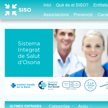
Inici
Què és el SISO?
Entitat
Associacions
Prevenció
Canal
Categories
Arxiu
ÚLTIMES ENTRADES