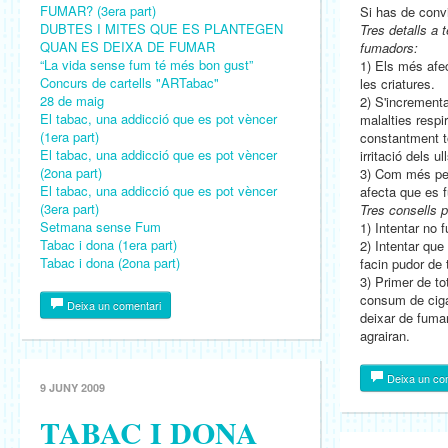
FUMAR? (3era part)
Si has de conv
DUBTES I MITES QUE ES PLANTEGEN
Tres detalls a 
QUAN ES DEIXA DE FUMAR
fumadors:
“La vida sense fum té més bon gust”
1) Els més afe
Concurs de cartells "ARTabac"
les criatures.
28 de maig
2) S'incrementa
El tabac, una addicció que es pot vèncer
malalties respi
(1era part)
constantment to
El tabac, una addicció que es pot vèncer
irritació dels ul
(2ona part)
3) Com més peti
El tabac, una addicció que es pot vèncer
afecta que es 
(3era part)
Tres consells p
Setmana sense Fum
1) Intentar no 
Tabac i dona (1era part)
2) Intentar que
Tabac i dona (2ona part)
facin pudor de 
3) Primer de tot
consum de ciga
Deixa un comentari
deixar de fumar
agrairan.
Deixa un co
9 JUNY 2009
TABAC I DONA