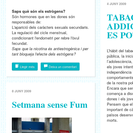
4 JUNY 2009
Saps què són els estrògens?
TABA
Són hormones que en les dones són
responsables de:
ADDI
L'aparició dels caràcters sexuals secundaris.
ES P
La regulació del cicle menstrual,
condicionant l'endometri per rebre l'òvul
fecundat.
Saps que la nicotina és antiestrogènica i per
L’hàbit del tab
tant bloqueja l'efecte dels estrògens?
pública, la ini
l’adolescència,
els joves inten
Llegir més
Deixa un comentari
independència 
comportaments
de la nostra po
Encara que se
8 JUNY 2009
comença a dismi
dones i els jov
Setmana sense Fum
Pensem que el
important de cà
països desenvo
morts.