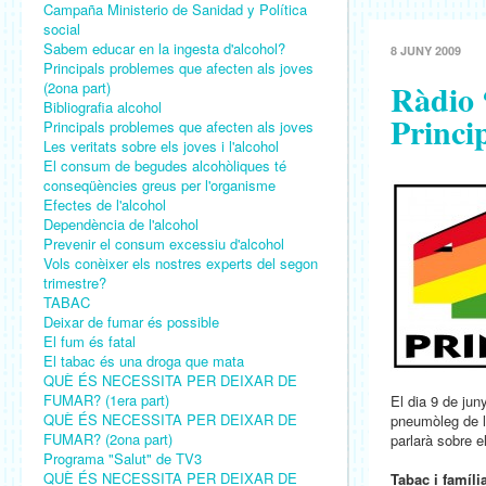
Campaña Ministerio de Sanidad y Política
social
Sabem educar en la ingesta d'alcohol?
8 JUNY 2009
Principals problemes que afecten als joves
Ràdio 
(2ona part)
Bibliografia alcohol
Princi
Principals problemes que afecten als joves
Les veritats sobre els joves i l'alcohol
El consum de begudes alcohòliques té
conseqüències greus per l'organisme
Efectes de l'alcohol
Dependència de l'alcohol
Prevenir el consum excessiu d'alcohol
Vols conèixer els nostres experts del segon
trimestre?
TABAC
Deixar de fumar és possible
El fum és fatal
El tabac és una droga que mata
QUÈ ÉS NECESSITA PER DEIXAR DE
FUMAR? (1era part)
El dia 9 de jun
QUÈ ÉS NECESSITA PER DEIXAR DE
pneumòleg de l
FUMAR? (2ona part)
parlarà sobre e
Programa "Salut" de TV3
QUÈ ÉS NECESSITA PER DEIXAR DE
Tabac i famíli