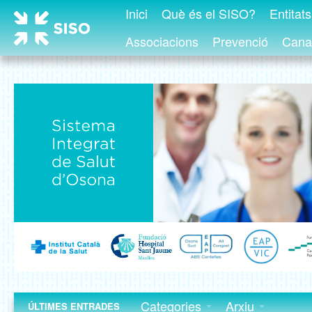
Inici
Què és el SISO?
Entitat
Associacions
Prevenció
Canal
Categories
Arxiu
ÚLTIMES ENTRADES