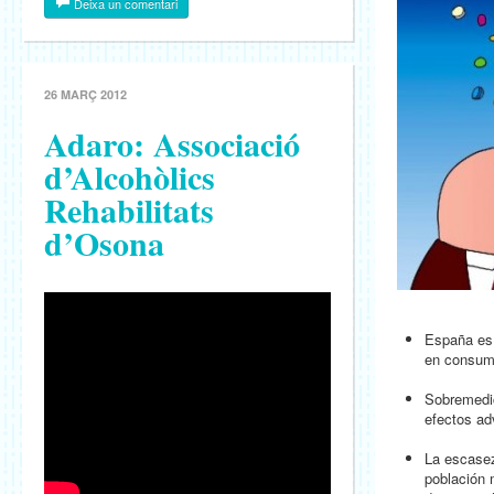
Deixa un comentari
26 MARÇ 2012
Adaro: Associació
d’Alcohòlics
Rehabilitats
d’Osona
España es
en consumo
Sobremedic
efectos ad
La escasez
población 