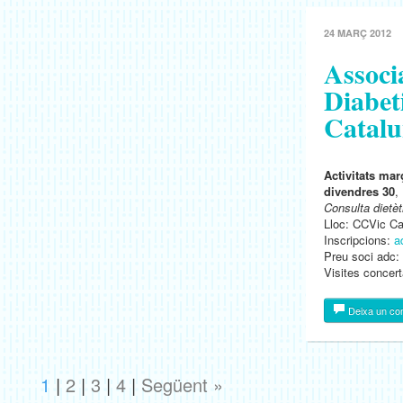
24 MARÇ 2012
Associ
Diabet
Catalu
Activitats ma
divendres 30
,
Consulta dietèt
Lloc: CCVic C
Inscripcions:
a
Preu soci adc: 
Visites concer
Deixa un co
1
|
2
|
3
|
4
|
Següent »