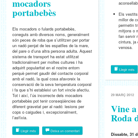
mocadors
aconsellabl
portabebès
Els vestit
millor de c
permetin tr
Els mocadors o fulards portabebès,
mitjons o 
coneguts amb diversos noms, generalment
fan servir 
són peces de roba que s’utilitzen per portar
cintura, ja
un nadó penjat de les espatlles de la mare,
venosa.
del pare o d’una altra persona adulta. Aquest
sistema de transport ha estat utilitzat
tradicionalment per moltes cultures i ha
adquirit popularitat en el nostre entorn
Llegir més
perquè permet gaudir del contacte corporal
amb el nadó, la qual cosa afavoreix la
conservació de la seva temperatura corporal
i fa que s’hi estableixi un fort vincle afectiu.
Tot i així, l’ús incorrecte dels mocadors
29 MARÇ 2012
portabebès pot tenir conseqüències de
Vine a
diferent gravetat per al nadó: lesions per
cops o caigudes i, excepcionalment,
Roda d
l’asfíxia.
Llegir més
Deixa un comentari
Dissabte, 31 