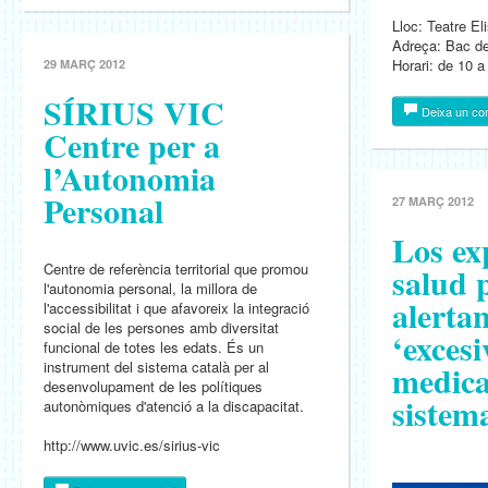
Lloc: Teatre El
Adreça: Bac de
Horari: de 10 a
29 MARÇ 2012
SÍRIUS VIC
Deixa un co
Centre per a
l’Autonomia
Personal
27 MARÇ 2012
Los ex
Centre de referència territorial que promou
salud 
l'autonomia personal, la millora de
alertan
l'accessibilitat i que afavoreix la integració
social de les persones amb diversitat
‘excesi
funcional de totes les edats. És un
instrument del sistema català per al
medica
desenvolupament de les polítiques
sistem
autonòmiques d'atenció a la discapacitat.
http://www.uvic.es/sirius-vic