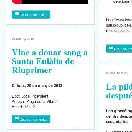
deterioran 
Deixa un comentari
http://www.fsyc
salud-publica-a
medicalizacion
24 MARÇ 2012
Vine a donar sang a
Deixa un co
Santa Eulàlia de
Riuprimer
25 MARÇ 2012
La píl
Dilluns, 26 de març de 2012
despué
Lloc: Local Polivalent
Adreça: Plaça de la Vila, 2
Horari: 18 a 21
Los ginecólog
del día despué
Deixa un comentari
secundarios
El informe de 