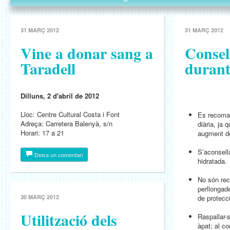
31 MARÇ 2012
31 MARÇ 2012
Vine a donar sang a
Consel
Taradell
durant
Dilluns, 2 d'abril de 2012
Lloc: Centre Cultural Costa i Font
Es recoman
Adreça: Carretera Balenyà, s/n
diària, ja 
Horari: 17 a 21
augment de 
S’aconsell
Deixa un comentari
hidratada.
No són rec
perllongade
30 MARÇ 2012
de protecci
Utilització dels
Raspallar-
àpat; al c