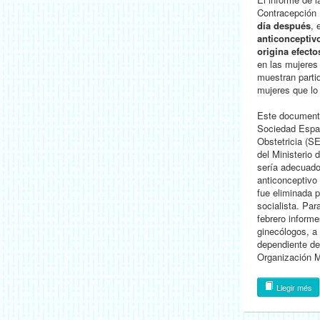
Contracepción 
día después
, 
anticonceptivo
origina efect
en las mujeres
muestran partid
mujeres que lo
Este documento
Sociedad Espa
Obstetricia (S
del Ministerio 
sería adecuado
anticonceptivo 
fue eliminada p
socialista. Par
febrero informe
ginecólogos, a
dependiente del
Organización M
Llegir més