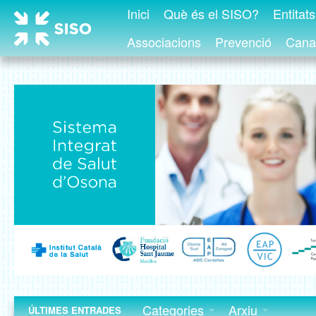
Inici
Què és el SISO?
Entitat
Associacions
Prevenció
Canal
Categories
Arxiu
ÚLTIMES ENTRADES