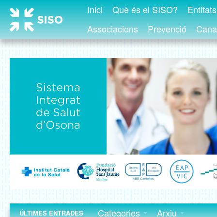
Inici
Què és el SISO?
Entitat
Associacions
Prevenció
Canal
Categories
Arxiu
ÚLTIMES ENTRADES