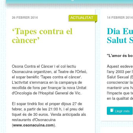
26 FEBRER 2014
14 FEBRER 2014
‘Tapes contra el
Dia Eu
càncer’
Salut 
"L'amor és bo 
Osona Contra el Càncer i el col·lectiu
Aquest esdeve
Osonacuina organitzen, al Teatre de l'Orfeó,
l'any 2003 per 
el sopar benèfic 'Tapes contra el càncer'.
Salut Sexual (E
L'activitat s'emmarca en la campanya de
conscienciar la
recollida de fons per finançar la nova Unitat
mantenir uns h
d'Oncologia de l'Hospital General de Vic.
l'impacte que t
en la qualitat 
El sopar tindrà lloc el proper dijous 27 de
febrer, a partir de les 21:00 h, i el preu del
Llegir més
tiquet és de 30 euros. Venda anticipada als
restaurants d'Osonacuina
(
www.osonacuina.com
).