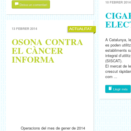
10 FEBRER 2014
Deixa un comentari
CIGA
ELEC
13 FEBRER 2014
OSONA CONTRA
A Catalunya, le
es poden utilit
EL CÀNCER
establiments sa
INFORMA
integral d’utili
(SISCAT).
El mercat de le
crescut ràpidam
com ...
Llegir més
Operacions del mes de gener de 2014