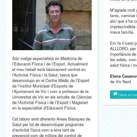
M’agrada molt 
tenis, caminar 
així que s’ha c
imprescindible 
meva família.
Em fa il·lusió 
ALLLORO, per p
importància de 
Sóc metge especialista en Medicina de
les edats, com 
l’Educació Física i de l’Esport. Actualment
salut física i m
el meu treball està bàsicament centrat en
l’Activitat Física i la Salut, tasca que
Elena Casanov
desenvolupo en el Centre Mèdic de l’Esport
de Vic Nord
de l’institut Municipal d’Esports de
l’Ajuntament de Vic i com a professor de la
Deixa un co
Universitat de Vic en els estudis de Ciències
de l’Activitat Física i de l’Esport i Magisteri
en la especialitat d’Educació Física.
Col.laboro amb diferents Àrees Bàsiques de
Salut per tal de desenvolupar programes
d’activitat física com a èina tant de
prevenció com de millora del control de