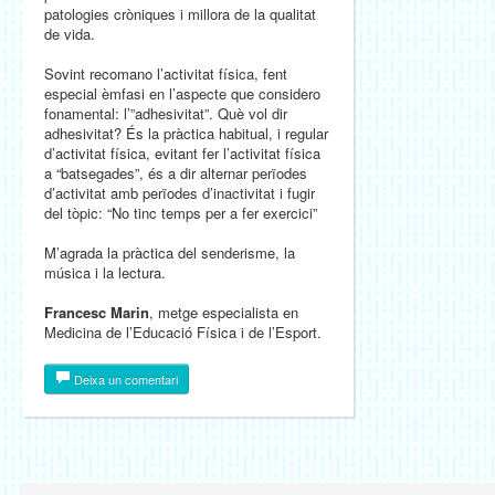
patologies cròniques i millora de la qualitat
de vida.
Sovint recomano l’activitat física, fent
especial èmfasi en l’aspecte que considero
fonamental: l’”adhesivitat”. Què vol dir
adhesivitat? És la pràctica habitual, i regular
d’activitat física, evitant fer l’activitat física
a “batsegades”, és a dir alternar perïodes
d’activitat amb perïodes d’inactivitat i fugir
del tòpic: “No tinc temps per a fer exercici”
M’agrada la pràctica del senderisme, la
música i la lectura.
Francesc Marin
, metge especialista en
Medicina de l’Educació Física i de l’Esport.
Deixa un comentari