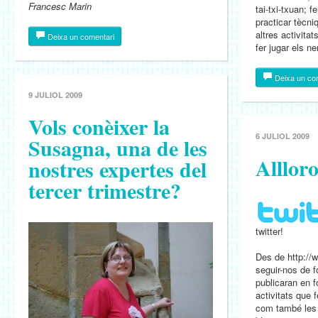
Francesc Marin
tai-txi-txuan; f
practicar tècni
altres activitat
Deixa un comentari
fer jugar els nen
Deixa un co
9 JULIOL 2009
Vols conèixer la
6 JULIOL 2009
Susagna, una de les
Allloro
nostres expertes del
tercer trimestre?
twitter!
Des de http://w
seguir-nos de f
publicaran en f
activitats que f
com també les 