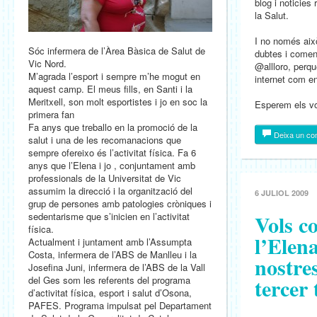
blog i noticie
la Salut.
I no només això
Sóc infermera de l’Àrea Bàsica de Salut de
dubtes i comenta
Vic Nord.
@allloro, perqu
M’agrada l’esport i sempre m’he mogut en
internet com en
aquest camp. El meus fills, en Santi i la
Meritxell, son molt esportistes i jo en soc la
Esperem els vo
primera fan
Fa anys que treballo en la promoció de la
Deixa un co
salut i una de les recomanacions que
sempre ofereixo és l’activitat física. Fa 6
anys que l’Elena i jo , conjuntament amb
professionals de la Universitat de Vic
assumim la direcció i la organització del
6 JULIOL 2009
grup de persones amb patologies cròniques i
Vols c
sedentarisme que s’inicien en l’activitat
física.
l’Elen
Actualment i juntament amb l’Assumpta
Costa, infermera de l’ABS de Manlleu i la
nostres
Josefina Juni, infermera de l’ABS de la Vall
tercer
del Ges som les referents del programa
d’activitat física, esport i salut d’Osona,
PAFES. Programa impulsat pel Departament