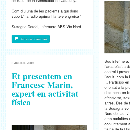
de Salut de la Generalitat de Catalunya.
Com diu una de les pacients a qui dono
suport:“ la radio aprima i la tele engreixa “
Susagna Dordal, infermera ABS Vic Nord
Deixa un comentari
Sóc infermera, 
6 JULIOL 2009
l’àrea bàsica 
control i preve
Et presentem en
l’adult, com la 
Francesc Marin,
... Participo e
orientat a la p
expert en activitat
dels nens en t
afectivitat, sex
física
altres. Des de
la Susagna som
Nord de l’activi
amb malalties c
conjuntament a
física de la Uni