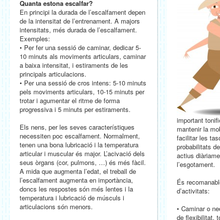
Quanta estona escalfar?
En principi la durada de l’escalfament depen
de la intensitat de l’entrenament. A majors
intensitats, més durada de l’escalfament.
Exemples:
• Per fer una sessió de caminar, dedicar 5-
10 minuts als moviments articulars, caminar
a baixa intensitat, i estiraments de les
principals articulacions.
• Per una sessió de cros intens: 5-10 minuts
pels moviments articulars, 10-15 minuts per
trotar i agumentar el ritme de forma
progressiva i 5 minuts per estiraments.
important tonifi
Els nens, per les seves característiques
mantenir la mob
necessiten poc escalfament. Normalment,
facilitar les ta
tenen una bona lubricació i la temperatura
probabilitats d
articular i muscular és major. L’acivació dels
actius diàriame
seus òrgans (cor, pulmons, …) és més fàcil.
l’esgotament.
A mida que augmenta l’edat, el treball de
l’escalfament augmenta en importància,
És recomanable
doncs les respostes són més lentes i la
d’activitats:
temperatura i lubricació de músculs i
articulacions són menors.
• Caminar o ned
de flexibilitat, 