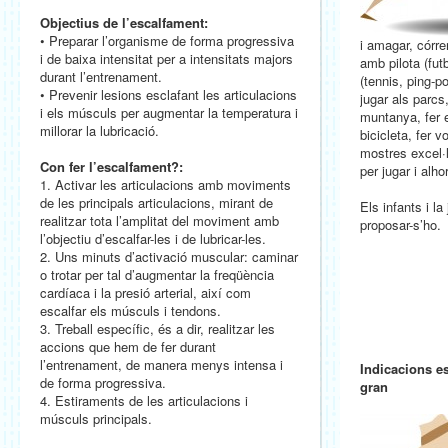
Objectius de l’escalfament:
• Preparar l’organisme de forma progressiva
i amagar, córrer
i de baixa intensitat per a intensitats majors
amb pilota (fut
durant l’entrenament.
(tennis, ping-po
• Prevenir lesions esclafant les articulacions
jugar als parcs,
i els músculs per augmentar la temperatura i
muntanya, fer 
millorar la lubricació.
bicicleta, fer v
mostres excel·l
Con fer l’escalfament?:
per jugar i alho
1. Activar les articulacions amb moviments
de les principals articulacions, mirant de
Els infants i l
realitzar tota l’amplitat del moviment amb
proposar-s’ho.
l’objectiu d’escalfar-les i de lubricar-les.
2. Uns minuts d’activació muscular: caminar
o trotar per tal d’augmentar la freqüència
cardíaca i la presió arterial, així com
escalfar els músculs i tendons.
3. Treball específic, és a dir, realitzar les
accions que hem de fer durant
l’entrenament, de manera menys intensa i
Indicacions es
de forma progressiva.
gran
4. Estiraments de les articulacions i
músculs principals.