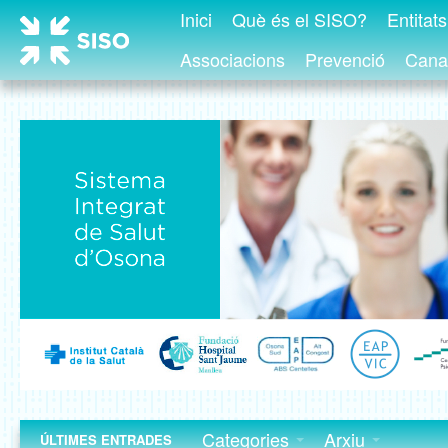
Inici
Què és el SISO?
Entitat
Associacions
Prevenció
Canal
Categories
Arxiu
ÚLTIMES ENTRADES