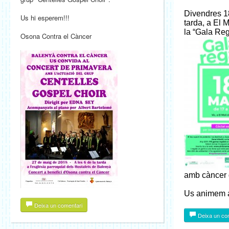
Divendres 18
Us hi esperem!!!
tarda, a El M
la “Gala Reg
Osona Contra el Càncer
amb càncer
Us animem a 
Deixa un comentari
Deixa un co