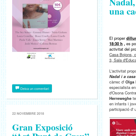
Nadal, 
una ca
El proper
dillu
18:30 h
,
es po
activitat del p
Casa Bojons,
c
3, Sala d'Educa
L'activitat pro
Nadal i a casa
càrrec d'
Olga
especialista en 
Deixa un comentari
d'Osona Contra
Herreweghe
t
en infants i jo
participació d' 
22 NOVEMBRE 2018
Gran Exposició