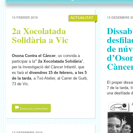
14 FEBRER 2019
13 DESEMBRE 2
2a Xocolatada
Dissab
Solidària a Vic
desfila
de núv
d’Oson
Osona Contra el Cáncer
, us convida a
participar a la
" 2a Xocolatada Solidària
",
Cànce
per la Investigació del Càncer Infantil, que
es farà el
divendres 15 de febrero, a les 5
de la tarda
, a Txö Atelier, al Carrer de Gurb,
El proper diss
73 de Vic.
7 de la tarda, t
una desfilada d
Deixa un comentari
13 DESEMBRE 2018