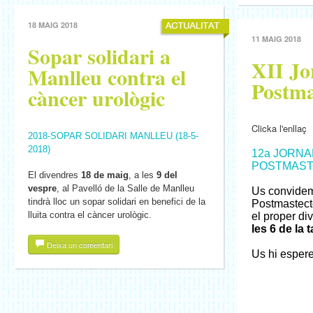
18 MAIG 2018
11 MAIG 2018
Sopar solidari a
XII Jo
Manlleu contra el
Postma
càncer urològic
Clicka l'enllaç
2018-SOPAR SOLIDARI MANLLEU (18-5-
2018)
12a JORNA
POSTMASTE
El divendres
18 de maig
, a les
9 del
vespre
, al Pavelló de la Salle de Manlleu
Us convidem
tindrà lloc un sopar solidari en benefici de la
Postmastect
lluita contra el càncer urològic.
el proper d
les 6 de la 
Deixa un comentari
Us hi espere