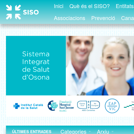
Inici
Què és el SISO?
Entitat
Associacions
Prevenció
Canal
Categories
Arxiu
ÚLTIMES ENTRADES