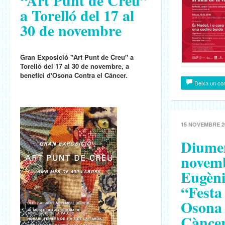
“Art Punt de Creu”
a Torelló del 17 al
30 de novembre
Gran Exposició "Art Punt de Creu" a
Torelló del 17 al 30 de novembre, a
benefici d'Osona Contra el Cáncer.
Deixa un co
15 NOVEMBRE 2
Diumen
novemb
Eugèni
“Festa
Osona 
Cànce