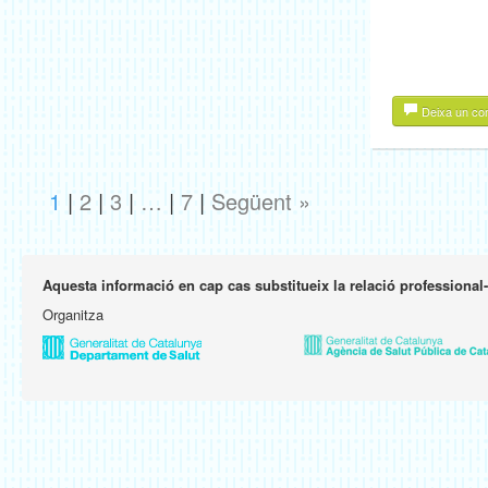
Deixa un co
1
|
2
|
3
|
…
|
7
|
Següent »
Aquesta informació en cap cas substitueix la relació professional
Organitza