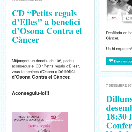
CD “Petits regals
d’Elles” a benefici
d’Osona Contra el
Desfilada en be
Càncer
Càncer.
Us hi esperem!
Mitjançant un donatiu de 10€, podeu
Deixa un co
aconseguir el CD "Petits regals d'Elles",
benefici
veus femenines d'Osona a
d'Osona Contra el Càncer.
7 DESEMBRE 20
Aconseguiu-lo!!!
Dillun
desemb
18:30 h
Confer