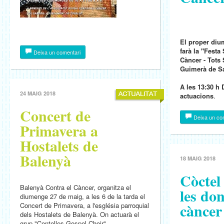
El proper di
farà la "Festa
Deixa un comentari
Càncer - Tots
Guimerà de Sa
A les 13:30 
24 MAIG 2018
actuacions
.
Concert de
Deixa un co
Primavera a
Hostalets de
Balenyà
18 MAIG 2018
Còctel
Balenyà Contra el Càncer, organitza el
les do
diumenge 27 de maig, a les 6 de la tarda el
cànce
Concert de Primavera, a l'església parroquial
dels Hostalets de Balenyà. On actuarà el
grup "Centelles Gospel Choir".