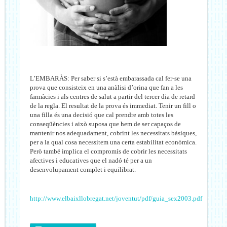
L’EMBARÀS: Per saber si s’està embarassada cal fer-se una
prova que consisteix en una anàlisi d’orina que fan a les
farmàcies i als centres de salut a partir del tercer dia de retard
de la regla. El resultat de la prova és immediat. Tenir un fill o
una filla és una decisió que cal prendre amb totes les
conseqüències i això suposa que hem de ser capaços de
mantenir nos adequadament, cobrint les necessitats bàsiques,
per a la qual cosa necessitem una certa estabilitat econòmica.
Però també implica el compromís de cobrir les necessitats
afectives i educatives que el nadó té per a un
desenvolupament complet i equilibrat.
http://www.elbaixllobregat.net/joventut/pdf/guia_sex2003.pdf