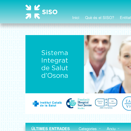
Inici
Què és el SISO?
Entita
ÚLTIMES ENTRADES
Categories
Arxiu