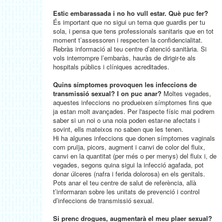
Estic embarassada i no ho vull estar. Què puc fer?
És important que no sigui un tema que guardis per tu
sola, i pensa que tens professionals sanitaris que en tot
moment t’assessoren i respecten la confidencialitat.
Rebràs informació al teu centre d’atenció sanitària. Si
vols interrompre l’embaràs, hauràs de dirigir-te als
hospitals públics i clíniques acreditades.
Quins símptomes provoquen les infeccions de
transmissió sexual? I on puc anar?
Moltes vegades,
aquestes infeccions no produeixen símptomes fins que
ja estan molt avançades. Per l'aspecte físic mai podrem
saber si un noi o una noia poden estar-ne afectats i
sovint, ells mateixos no saben que les tenen.
Hi ha algunes infeccions que donen símptomes vaginals
com pruïja, picors, augment i canvi de color del fluix,
canvi en la quantitat (per més o per menys) del fluix i, de
vegades, segons quina sigui la infecció agafada, pot
donar úlceres (nafra i ferida dolorosa) en els genitals.
Pots anar el teu centre de salut de referència, allà
t’informaran sobre les unitats de prevenció i control
d’infeccions de transmissió sexual.
Si prenc drogues, augmentarà el meu plaer sexual?