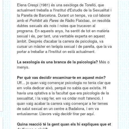
Elena Crespi (1981) és una sexòloga de Torelló, que
actualment treballa a l'Institut d'Estudis de la Sexualitat i
la Parella de Barcelona. Durant un temps, va col·laborar
amb el
Prohibit als Pares
de Ràdio Flaixbac, on resolida
dubtes sexuals als nois i noies que trucaven al
programa. En aquests anys, ha sentit de tot en matèria
sexual i és, per tant, una veritable experta en aquest
àmbit. Després d'acabar la carrera de psicologia, va
cursar un màster en teràpia sexual i de parella, que la va
portar a treballar a l'Institut on està actualment.
La sexologia és una branca de la psicologia?
Més o
menys.
Per què vas decidir encaminar-te en aquest món?
Uff... jo quan vaig començar psicologia no tenia clar que
em volia dedicar això, perquè no sabia que existia. Hi
havia una optativa a la facultat que era psicologia de la
sexualitat, i la vaig fer, em va cridar molt l'atenció. I
quan vaig acabar la carrera vaig començar a fer temes
de salut sexual en un centre a Badalona, i em va
entusiasmar. Llavors vaig decidir tirar per aquí.
Quina reacció té la gent quan els hi expliques que et