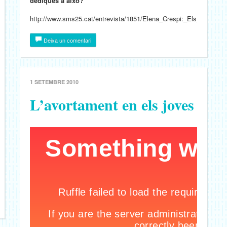
dediques a això?
http://www.sms25.cat/entrevista/1851/Elena_Crespi:_Els_nois_e
Deixa un comentari
1 SETEMBRE 2010
L’avortament en els joves
df