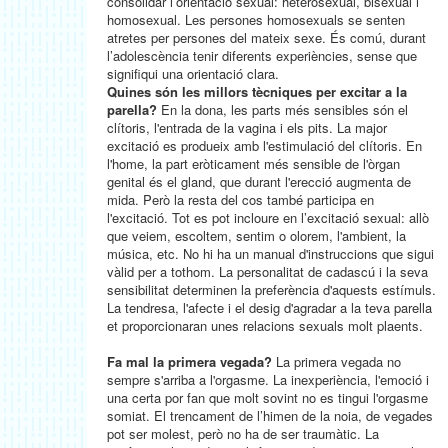
consolidar l’orientació sexual: heterosexual, bisexual i
homosexual. Les persones homosexuals se senten
atretes per persones del mateix sexe. És comú, durant
l’adolescència tenir diferents experiències, sense que
signifiqui una orientació clara.
Quines són les millors tècniques per excitar a la
parella?
En la dona, les parts més sensibles són el
clítoris, l'entrada de la vagina i els pits. La major
excitació es produeix amb l'estimulació del clítoris. En
l'home, la part eròticament més sensible de l'òrgan
genital és el gland, que durant l'erecció augmenta de
mida. Però la resta del cos també participa en
l'excitació. Tot es pot incloure en l’excitació sexual: allò
que veiem, escoltem, sentim o olorem, l'ambient, la
música, etc. No hi ha un manual d'instruccions que sigui
vàlid per a tothom. La personalitat de cadascú i la seva
sensibilitat determinen la preferència d'aquests estímuls.
La tendresa, l'afecte i el desig d'agradar a la teva parella
et proporcionaran unes relacions sexuals molt plaents.
Fa mal la primera vegada?
La primera vegada no
sempre s'arriba a l'orgasme. La inexperiència, l'emoció i
una certa por fan que molt sovint no es tingui l'orgasme
somiat. El trencament de l’himen de la noia, de vegades
pot ser molest, però no ha de ser traumàtic. La