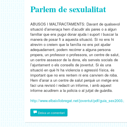
Parlem de sexulalitat
ABUSOS I MALTRACTAMENTS: Davant de qualsevol
situació d’amenaça hem d’acudir als pares o a algun
familiar que ens pugui donar ajuda i suport i buscar la
manera de posar fi a aquesta situació. Si no ens hi
atrevim o creiem que la família no ens pot ajudar
adequadament, podem recórrer a alguna persona
propera, un professor o professora, un centre de salut,
un centre assessor de la dona, els serveis socials de
l’ajuntament o els consells de joventut. Si és una
situació en què hi ha violencia o agressió física, és
important que no ens rentem ni ens canviem de roba.
Hem d’anar a un centre de salut perquè un metge ens
faci una revisió i redacti un informe, i amb aquest
informe acudirem a la policia o al jutjat de guàrdia.
http://www.elbaixllobregat.net/joventut/pdf/guia_sex2003.p
Deixa un comentari