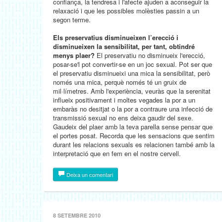
confiança, la tendresa i l'afecte ajuden a aconseguir la
relaxació i que les possibles molèsties passin a un
segon terme.
Els preservatius disminueixen l’erecció i
disminueixen la sensibilitat, per tant, obtindré
menys plaer?
El preservatiu no disminueix l'erecció,
posar-se'l pot convertir-se en un joc sexual. Pot ser que
el preservatiu disminueixi una mica la sensibilitat, però
només una mica, perquè només té un gruix de
mil·límetres. Amb l'experiència, veuràs que la serenitat
influeix positivament i moltes vegades la por a un
embaràs no desitjat o la por a contraure una infecció de
transmissió sexual no ens deixa gaudir del sexe.
Gaudeix del plaer amb la teva parella sense pensar que
el portes posat. Recorda que les sensacions que sentim
durant les relacions sexuals es relacionen també amb la
interpretació que en fem en el nostre cervell.
Deixa un comentari
8 SETEMBRE 2010