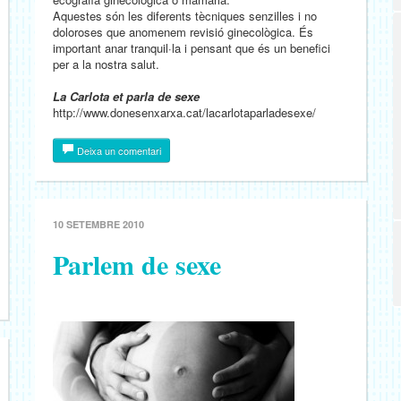
Aquestes són les diferents tècniques senzilles i no
doloroses que anomenem revisió ginecològica. És
important anar tranquil·la i pensant que és un benefici
per a la nostra salut.
La Carlota et parla de sexe
http://www.donesenxarxa.cat/lacarlotaparladesexe/
Deixa un comentari
10 SETEMBRE 2010
Parlem de sexe