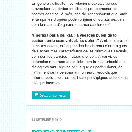
En general, dificulten les relacions sexuals perquè
afavoreixen la pèrdua de llibertat per expressar els
nostres desitjos. A més, has de ser conscient que, amb
el temps les drogues poden originar dificultats sexuals,
com la manca d'orgasme o la manca d'erecció
M’agrada parla pel xat, i a vegades pujen de to
acabant amb sexe virtual. És dolent?
Amb mesura, no
hi ha res dolent, qui el practica ha de renunciar a alguns
dels actes més característics de les pràctiques sexuals,
com són les carícies mútues o el coit. A canvi, es
potencien molt més altres fets com la masturbació o el
diàleg excitant. Alguns perills que es poden donar, és
l’aïllament de la persona al món real. Recorda que
Internet pots trobar de tot, i cal que sàpigues seleccionar
allò que busques.
Deixa un comentari
13 SETEMBRE 2010