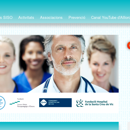
ts SISO
Activitats
Associacions
Prevenció
Canal YouTube d’Alllor