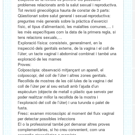
problemes relacionats amb la salut sexual i reproductiva.
Tot revisió ginecològica hauria de constar de 3 parts:
Qüestionari sobre salut general i sexual-reproductiva:
preguntes més generals sobre la pràctica d’exercici
físic, el tipus d’alimentació, les malalties comunes,… i
les més específiques com la data de la primera regla, si
tens relacions sexuals,…
Exploració física: consisteix, generalment, en la
inspecció dels genitals externs, de la vagina i el coll de
l’úter; un tacte vaginal i abdominal combinat i també una
exploració de les mames
Proves:
Colposcòpia: observació mitjançant un aparell, el
colposcopi, del coll de l’úter i altres zones genitals.
Recollida de mostres de les cèl·lules de la vagina i del
coll de l’úter per al seu estudi amb l’ajuda d’un
espèculum (objecte de metall o plàstic que serveix per
poder realitzar millor la recollida de la mostra i
l’exploració del coll de l’úter) i una turunda o palet de
fusta.
Fresc: examen microscòpic al moment del fluix vaginal
per detectar possibles infeccions
El o la professional també pot demanar altres proves
complementàries, si ho creu convenient, com una
ecografia ginecològica o mamària.