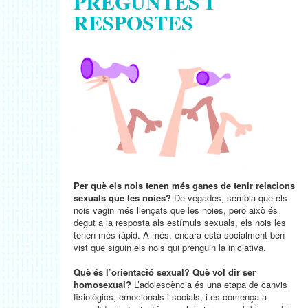
PREGUNTES I
RESPOSTES
Per què els nois tenen més ganes de tenir relacions
sexuals que les noies?
De vegades, sembla que els
nois vagin més llençats que les noies, però això és
degut a la resposta als estímuls sexuals, els nois les
tenen més ràpid. A més, encara està socialment ben
vist que siguin els nois qui prenguin la iniciativa.
Què és l’orientació sexual? Què vol dir ser
homosexual?
L’adolescència és una etapa de canvis
fisiològics, emocionals i socials, i es comença a