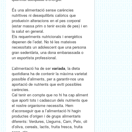
És una alimentació sense carències
nutritives ni desequilibris calòrics que
produeixin alteracions en el pes corporal
(estar massa prim o tenir excés de pes) i en
la salut en general.
Els requeriments nutricionals i energètics
depenen de l’edat. No té les mateixes
necessitats un adolescent que una persona
gran sedentària, una dona embarassada o
un esportista professional.
L’alimentació ha de ser
variada
, la dieta
quotidiana ha de contenir la màxima varietat
possible d’aliments, per a garantir-nos una
aportació de nutrients que eviti possibles
carències.
Cal tenir en compte que no hi ha cap aliment
que aporti tots i cadascun dels nutrients que
el nostre organisme necessita. Hem
d’aconseguir que a l’alimentació hi hagin
productes d’origen i de grups alimentaris
diferents: Verdures, Llegums, Carn, Peix, oli
d’oliva, cereals, lactis, fruita fresca, fruita
seca, etc.