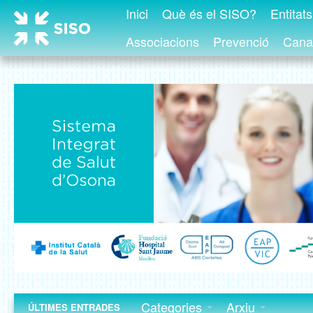
Inici
Què és el SISO?
Entitat
Associacions
Prevenció
Canal
Categories
Arxiu
ÚLTIMES ENTRADES