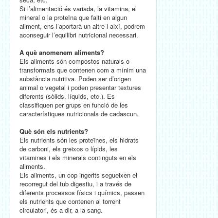
Si l’alimentació és variada, la vitamina, el
mineral o la proteïna que falti en algun
aliment, ens l’aportarà un altre i així, podrem
aconseguir l’equilibri nutricional necessari.
A què anomenem aliments?
Els aliments són compostos naturals o
transformats que contenen com a mínim una
substància nutritiva. Poden ser d’origen
animal o vegetal i poden presentar textures
diferents (sòlids, líquids, etc.). Es
classifiquen per grups en funció de les
característiques nutricionals de cadascun.
Què són els nutrients?
Els nutrients són les proteïnes, els hidrats
de carboni, els greixos o lípids, les
vitamines i els minerals continguts en els
aliments.
Els aliments, un cop ingerits segueixen el
recorregut del tub digestiu, i a través de
diferents processos físics i químics, passen
els nutrients que contenen al torrent
circulatori, és a dir, a la sang.