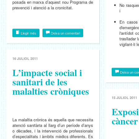
posada en marxa d’aquest nou Programa de
No rasqueu
prevenció i atenció a la cronicitat.
i
En casos 
d'emergè
l'antídot c
Llegir més
Deixa un comentari
traslladar 
vigilant-li 
16 JULIOL 2011
L’impacte social i
Deixa un co
sanitari de les
malalties cròniques
15 JULIOL 2011
Exposic
càncer 
La malaltia crònica és aquella que necessita
atenció sanitària al llarg d’un període d’anys
o dècades, i la intervenció de professionals
d’especialitats i àmbits mèdics diferents. Es