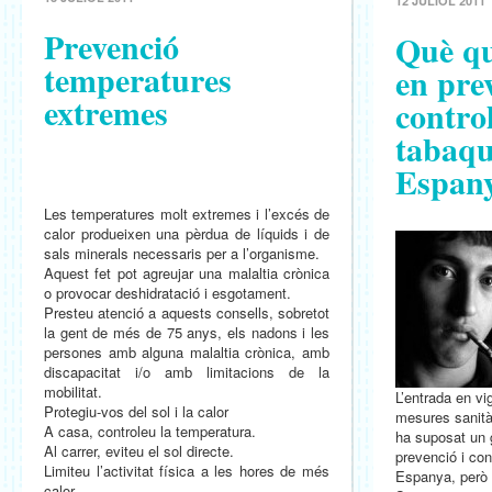
12 JULIOL 2011
Prevenció
Què qu
temperatures
en prev
extremes
control
tabaqu
Espan
Les temperatures molt extremes i l’excés de
calor produeixen una pèrdua de líquids i de
sals minerals necessaris per a l’organisme.
Aquest fet pot agreujar una malaltia crònica
o provocar deshidratació i esgotament.
Presteu atenció a aquests consells, sobretot
la gent de més de 75 anys, els nadons i les
persones amb alguna malaltia crònica, amb
discapacitat i/o amb limitacions de la
mobilitat.
L’entrada en vi
Protegiu-vos del sol i la calor
mesures sanità
A casa, controleu la temperatura.
ha suposat un 
Al carrer, eviteu el sol directe.
prevenció i con
Limiteu l’activitat física a les hores de més
Espanya, però 
calor