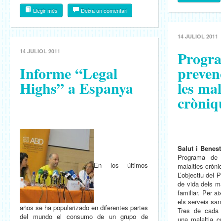
Llegir més
Deixa un comentari
14 JULIOL 2011
14 JULIOL 2011
Progr
Informe “Legal
prevenc
Highs” a Espanya
les mal
cròniq
Salut i Benest
Programa de 
En los últimos
malalties cròn
L’objectiu del 
de vida dels ma
familiar. Per a
els serveis sani
años se ha popularizado en diferentes partes
Tres de cada 
del mundo el consumo de un grupo de
una malaltia c