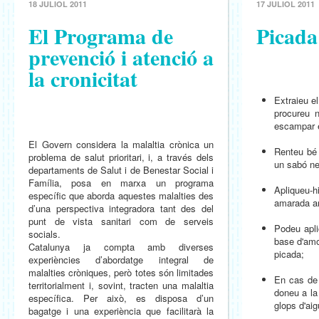
18 JULIOL 2011
17 JULIOL 2011
El Programa de
Picada
prevenció i atenció a
la cronicitat
Extraieu el
procureu 
escampar el
El Govern considera la malaltia crònica un
Renteu bé 
problema de salut prioritari, i, a través dels
un sabó ne
departaments de Salut i de Benestar Social i
Família, posa en marxa un programa
Apliqueu
específic que aborda aquestes malalties des
amarada am
d’una perspectiva integradora tant des del
punt de vista sanitari com de serveis
Podeu apli
socials.
base d'amo
Catalunya ja compta amb diverses
picada;
experiències d’abordatge integral de
malalties cròniques, però totes són limitades
En cas de 
territorialment i, sovint, tracten una malaltia
doneu a la 
específica. Per això, es disposa d’un
glops d'aig
bagatge i una experiència que facilitarà la