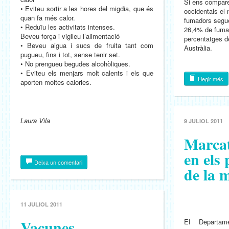
Si ens compar
• Eviteu sortir a les hores del migdia, que és
occidentals el 
quan fa més calor.
fumadors seguei
• Reduïu les activitats intenses.
26,4% de fumad
Beveu força i vigileu l’alimentació
percentatges d
• Beveu aigua i sucs de fruita tant com
Austràlia.
pugueu, fins i tot, sense tenir set.
• No prengueu begudes alcohòliques.
• Eviteu els menjars molt calents i els que
Llegir més
aporten moltes calories.
Laura Vila
9 JULIOL 2011
Marcat
en els 
Deixa un comentari
de la 
11 JULIOL 2011
Vacunes
El Departam