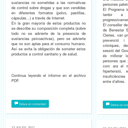
sustancias no sometidas a las normativas
persones patei
de control sobre drogas y que son vendidas
El Programa i
en diferentes formatos (polvo, pastillas,
tardor a 
cápsulas...) a través de Internet.
progressivamen
En la gran mayoría de estos productos no
El conseller de
se describe su composición completa (sobre
de Benestar S
todo no se advierte de la presencia de
Cleries, van p
sustancias psicoactivas), pero se advierte
prevenció i
que no son aptas para el consumo humano.
cròniques, d
Así se evita la obligación de someter estos
sessió del Gov
productos a control sanitario y de salud.
és millorar 
persones que p
com ara el ma
hipertensió, 
Continua leyendo el informe en el archivo
insuficiències
PDF.
entre d’altres.
Deixa un comentari
Deixa un co
13 JULIOL 2011