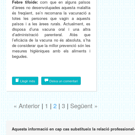
Febre tifoide:
com que en alguns països
d’àrees no desenvolupades aquesta malaltia
és freqüent, se’n recomana la vacunació a
totes les persones que vagin a aquests
països i a les àrees rurals. Actualment, es
disposa d’una vacuna oral i una altra
d’administració parenteral. Atès que
l’eficàcia de la vacuna no és absoluta, s’ha
de considerar que la millor prevenció són les
mesures higièniques amb els aliments i
begudes.
Llegir més
Deixa un comentari
« Anterior
|
1
|
2
|
3
|
Següent »
Aquesta informació en cap cas substitueix la relació professional