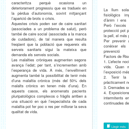
caracteritza perquè ocasiona un
deteriorament progressiu que es tradueix en
La llum sola
la pèrdua d’autonomia, sovint mitjançant
fisiològics im
l’aparició de brots o crisis.
d’ànim i ens 
Aquestes crisis poden ser de caire sanitari
Però l’excés 
(associades a un problema de salut), però
protecció pot 
també de caire social (associada a la manca
la pell, el més 
de cuidadors), de tal manera que resulta
Per prevenir 
freqüent que la població que requereix els
conèixer els
serveis sanitaris sigui la mateixa que
prevenció
demanda els serveis socials.
Factors de Ris
Les malalties cròniques augmenten segons
1. L’efecte noc
avança l’edat; per tant, s’incrementen amb
vida. Quan 
l’esperança de vida. A més, l’envelliment
l’exposició mé
augmenta també la possibilitat de tenir més
2. Tenir la
d’una malaltia crònica (més del 50% dels
pràcticament n
malalts crònics en tenen més d’una). En
3. Cremades sol
aquests casos, els anomenats pacients
4. Exposicion
pluripatològics complexos o fràgils arriben a
intermitents e
una situació en què l’especialista de cada
continuades dels
malaltia pot fer poc o res per millorar la seva
qualitat de vida.
Llegir més