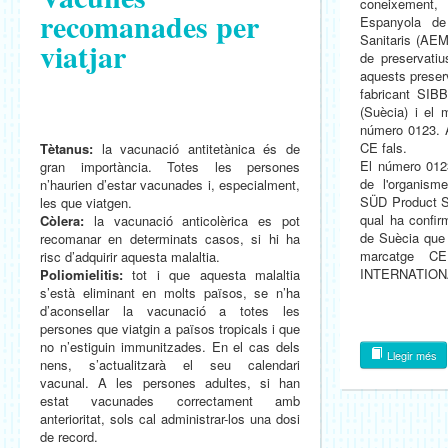
coneixement
recomanades per
Espanyola de
Sanitaris (AEM
viatjar
de preservati
aquests prese
fabricant S
(Suècia) i el
número 0123. 
CE fals.
Tètanus:
la vacunació antitetànica és de
El número 0123
gran importància. Totes les persones
de l'organism
n’haurien d’estar vacunades i, especialment,
SÜD Product S
les que viatgen.
qual ha confirm
Còlera:
la vacunació anticolèrica es pot
de Suècia que 
recomanar en determinats casos, si hi ha
marcatge C
risc d’adquirir aquesta malaltia.
INTERNATIONAL
Poliomielitis:
tot i que aquesta malaltia
s’està eliminant en molts països, se n’ha
d’aconsellar la vacunació a totes les
persones que viatgin a països tropicals i que
no n’estiguin immunitzades. En el cas dels
Llegir més
nens, s’actualitzarà el seu calendari
vacunal. A les persones adultes, si han
estat vacunades correctament amb
anterioritat, sols cal administrar-los una dosi
de record.