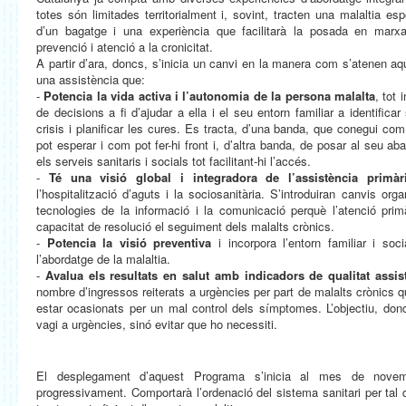
totes són limitades territorialment i, sovint, tracten una malaltia es
d’un bagatge i una experiència que facilitarà la posada en mar
prevenció i atenció a la cronicitat.
A partir d’ara, doncs, s’inicia un canvi en la manera com s’atenen a
una assistència que:
-
Potencia la vida activa i l’autonomia de la persona malalta
, tot 
de decisions a fi d’ajudar a ella i el seu entorn familiar a identific
crisis i planificar les cures. Es tracta, d’una banda, que conegui com
pot esperar i com pot fer-hi front i, d’altra banda, de posar al seu ab
els serveis sanitaris i socials tot facilitant-hi l’accés.
-
Té una visió global i integradora de l’assistència primària
l’hospitalització d’aguts i la sociosanitària. S’introduiran canvis org
tecnologies de la informació i la comunicació perquè l’atenció pr
capacitat de resolució el seguiment dels malalts crònics.
-
Potencia la visió preventiva
i incorpora l’entorn familiar i so
l’abordatge de la malaltia.
-
Avalua els resultats en salut amb indicadors de qualitat assis
nombre d’ingressos reiterats a urgències per part de malalts crònics
estar ocasionats per un mal control dels símptomes. L’objectiu, donc
vagi a urgències, sinó evitar que ho necessiti.
El desplegament d’aquest Programa s’inicia al mes de novem
progressivament. Comportarà l’ordenació del sistema sanitari per tal d’