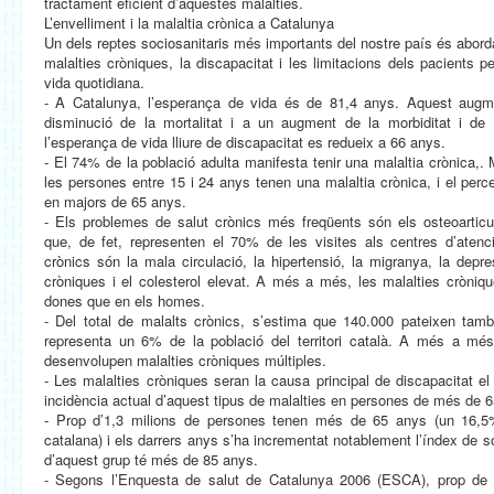
tractament eficient d’aquestes malalties.
L’envelliment i la malaltia crònica a Catalunya
Un dels reptes sociosanitaris més importants del nostre país és abord
malalties cròniques, la discapacitat i les limitacions dels pacients per
vida quotidiana.
- A Catalunya, l’esperança de vida és de 81,4 anys. Aquest augme
disminució de la mortalitat i a un augment de la morbiditat i de l
l’esperança de vida lliure de discapacitat es redueix a 66 anys.
- El 74% de la població adulta manifesta tenir una malaltia crònica,
les persones entre 15 i 24 anys tenen una malaltia crònica, i el per
en majors de 65 anys.
- Els problemes de salut crònics més freqüents són els osteoarticul
que, de fet, representen el 70% de les visites als centres d’atenc
crònics són la mala circulació, la hipertensió, la migranya, la depres
cròniques i el colesterol elevat. A més a més, les malalties cròni
dones que en els homes.
- Del total de malalts crònics, s’estima que 140.000 pateixen tam
representa un 6% de la població del territori català. A més a mé
desenvolupen malalties cròniques múltiples.
- Les malalties cròniques seran la causa principal de discapacitat el
incidència actual d’aquest tipus de malalties en persones de més de 
- Prop d’1,3 milions de persones tenen més de 65 anys (un 16,5%
catalana) i els darrers anys s’ha incrementat notablement l’índex de 
d’aquest grup té més de 85 anys.
- Segons l’Enquesta de salut de Catalunya 2006 (ESCA), prop de