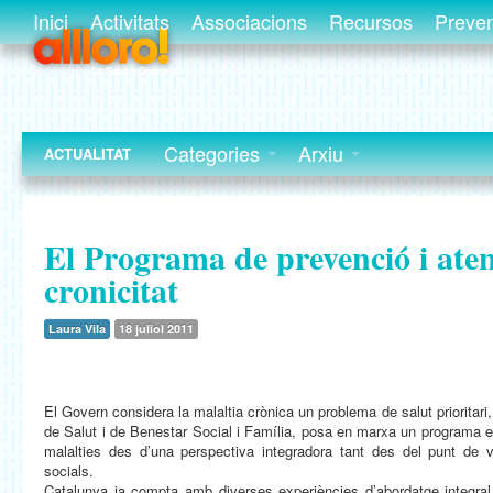
Inici
Activitats
Associacions
Recursos
Preve
Categories
Arxiu
ACTUALITAT
El Programa de prevenció i aten
cronicitat
Laura Vila
18 juliol 2011
El Govern considera la malaltia crònica un problema de salut prioritari
de Salut i de Benestar Social i Família, posa en marxa un programa 
malalties des d’una perspectiva integradora tant des del punt de v
socials.
Catalunya ja compta amb diverses experiències d’abordatge integral