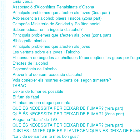
Línia verda
Associació d’Alcohòlics Rehabilitats d’Osona
Principals problemes que afecten als joves (3era part)
Adolescència i alcohol: plaers i riscos (2ona part)
Campaña Ministerio de Sanidad y Política social
Sabem educar en la ingesta d’alcohol?
Principals problemes que afecten als joves (2ona part)
Bibliografia alcohol
Principals problemes que afecten als joves
Les veritats sobre els joves i l’alcohol
El consum de begudes alcohòliques té conseqüències greus per l’org
Efectes de l’alcohol
Dependència de l’alcohol
Prevenir el consum excessiu d’alcohol
Vols conèixer els nostres experts del segon trimestre?
TABAC
Deixar de fumar és possible
El fum és fatal
El tabac és una droga que mata
QUÈ ÉS NECESSITA PER DEIXAR DE FUMAR? (1era part)
QUÈ ÉS NECESSITA PER DEIXAR DE FUMAR? (2ona part)
Programa “Salut” de TV3
QUÈ ÉS NECESSITA PER DEIXAR DE FUMAR? (3era part)
DUBTES I MITES QUE ES PLANTEGEN QUAN ES DEIXA DE FUM
“La vida sense fum té més bon gust”