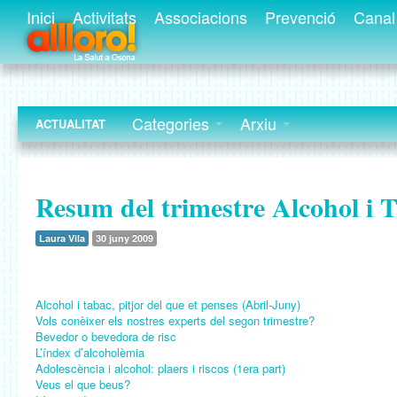
Inici
Activitats
Associacions
Prevenció
Canal 
Categories
Arxiu
ACTUALITAT
Resum del trimestre Alcohol i 
Laura Vila
30 juny 2009
Alcohol i tabac, pitjor del que et penses (Abril-Juny)
Vols conèixer els nostres experts del segon trimestre?
Bevedor o bevedora de risc
L’índex d’alcoholèmia
Adolescència i alcohol: plaers i riscos (1era part)
Veus el que beus?