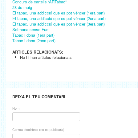
Concurs de cartells “ARTabac”
28 de maig
El tabac, una addicció que es pot vèncer (1era part)
El tabac, una addicció que es pot vèncer (2ona part)
El tabac, una addicció que es pot vèncer (3era part)
Setmana sense Fum
Tabac i dona (1era part)
Tabac i dona (2ona part)
ARTICLES RELACIONATS:
No hi han articles relacionats
DEIXA EL TEU COMENTARI
Nom
Correu electrònic (no es publicarà)