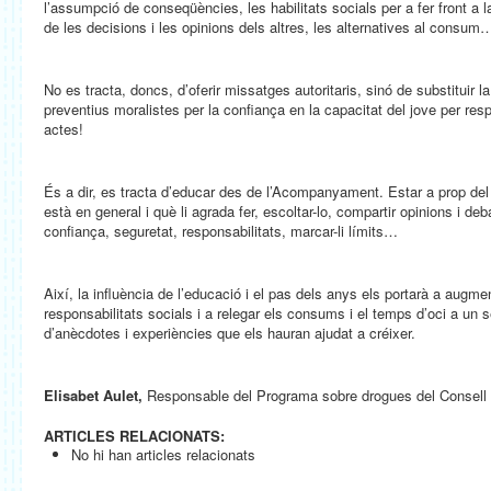
l’assumpció de conseqüències, les habilitats socials per a fer front a l
de les decisions i les opinions dels altres, les alternatives al consum…
No es tracta, doncs, d’oferir missatges autoritaris, sinó de substituir
preventius moralistes per la confiança en la capacitat del jove per res
actes!
És a dir, es tracta d’educar des de l’Acompanyament. Estar a prop del
està en general i què li agrada fer, escoltar-lo, compartir opinions i deb
confiança, seguretat, responsabilitats, marcar-li límits…
Així, la influència de l’educació i el pas dels anys els portarà a augme
responsabilitats socials i a relegar els consums i el temps d’oci a un 
d’anècdotes i experiències que els hauran ajudat a créixer.
Elisabet Aulet,
Responsable del Programa sobre drogues del Consel
ARTICLES RELACIONATS:
No hi han articles relacionats