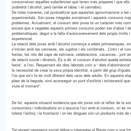
consumeixen aquelles substàncies que tenen més properes i que ells
(sobretot l’alcohol, però també el tabac i el cannabis).
De totes maneres, cal puntualitzar que aquestes aproximacions a les
experimentals. Són joves integrats socialment i aquests consums majo
problemes. Actualment, el consum dels joves té un caràcter més norm
encara que a vegades aquests primers consums poden ser d’abús i d
problemàtiques, degut a la falta d’autoconeixement dels propis límits i 
experiencial.
La relació dels joves amb l’alcohol comença a edats primerenques, entr
s’inicien amb les cerveses, els xupitos i els combinats.. L’inici i el 
festes, les nits del caps de setmana, celebracions, vacances…junt a
de relació social i diversió. És a dir, el consum d’alcohol queda estretam
festa”, a l’oci. Respectant els dies laborals com a “ dies d’abstinènci
la necessitat de crear la seva pròpia identitat, a partir del grup d’igua
l’ús que se’n fa és molt diferent dels usos dels adults. En aquesta eta
plaer de la beguda, sinó aconseguir un punt d’eufòria i extraversió que do
viure el moment”.
De fet, aquesta situació evidencia que els joves són el reflex de la so
consumista i individualista on s’associa l’oci amb el consum, on es mé
tolerar l’esforç i la frustració i on les drogues són un producte més d
Tot aquest panorama social obliga a interpretar el Beure com a una form