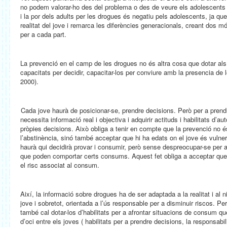
no podem valorar-ho des del problema o des de veure els adolescents 
i la por dels adults per les drogues és negatiu pels adolescents, ja qu
realitat del jove i remarca les diferències generacionals, creant dos m
per a cada part.
La prevenció en el camp de les drogues no és altra cosa que dotar als 
capacitats per decidir, capacitar-los per conviure amb la presencia d
2000).
Cada jove haurà de posicionar-se, prendre decisions. Però per a pren
necessita informació real i objectiva i adquirir actituds i habilitats d’au
pròpies decisions. Això obliga a tenir en compte que la prevenció no
l’abstinència, sinó també acceptar que hi ha edats on el jove és vulner
haurà qui decidirà provar i consumir, però sense despreocupar-se per a 
que poden comportar certs consums. Aquest fet obliga a acceptar que 
el risc associat al consum.
Així, la informació sobre drogues ha de ser adaptada a la realitat i al n
jove i sobretot, orientada a l’ús responsable per a disminuir riscos. Pe
també cal dotar-los d’habilitats per a afrontar situacions de consum q
d’oci entre els joves ( habilitats per a prendre decisions, la responsabil