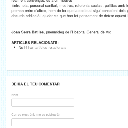
realment convençut, és a dir motivat
Entre tots, personal sanitari, mestres, referents socials, polítics amb l
premsa entre d’altres, hem de fer que la societat sigui conscient dels 
absurda addicció i ajudar els que han fet pensament de deixar aquest 
Joan Serra Batlles
, pneumòleg de l’Hospital General de Vic
ARTICLES RELACIONATS:
No hi han articles relacionats
DEIXA EL TEU COMENTARI
Nom
Correu electrònic (no es publicarà)