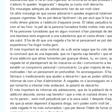
n’adonin hi queden “enganxats” i després ja costa molt deixar-ho.
Els missatges adreçats als adolescents han de ser molt clars:
Un altre missatge és que sense adonar-te’n quedes enganxat totalment
poques cigarretes. No es pot deixar fàcilment i és per això que hi h
molts diners gràcies a l’addicció d’aquests joves. El tabac perjudica la 
com el teu físic: la pell de la persona fumadora tindrà moltes més arrug
Hi ha persones fumadores que en algun moment s’han plantejat de de
una bestiesa està enganxat a una substància que et costa diners i que
ala salut. S’ha de dir que una vegada s’ha fet el pensament es pot dei
experiència l’ha tingut molta gent..
El més important és estar motivat, és a dir estar segur que ho vols dei
la conclusió que és una bajanada, que no t’aporta cap benefici i que 
d’una addicció que altres fomenten per guanyar diners, tu, en canvi,
vegada fet el plantejament és bo macar-se un dia i comunicar-ho a les
establir un compromís personal i comunicar-lo. La gran majoria de le
motivades i fan un pensament en profunditat, ho aconsegueixen. S’ha
fàrmacs o medicaments que ajuden a deixar-ho i que es poden utilitza
informar de com s’han d’administrar. A vegades no s’aconsegueix en el
per tornar-ho a intentar més endavant, la qüestió és deixar-ho.
El més important és informar els adolescents, que és la població de ri
addicció absurda, sense cap benefici i que a més et costarà diners i
no ho pensin , serà molt perjudicial per a la seva salut. I després d’a
els que ja estan depenent d’aquesta droga, se’n poden sortir molt bé ,
cada vegada hi ha més exfumadors i que per deixar l’hàbit de fumar ú