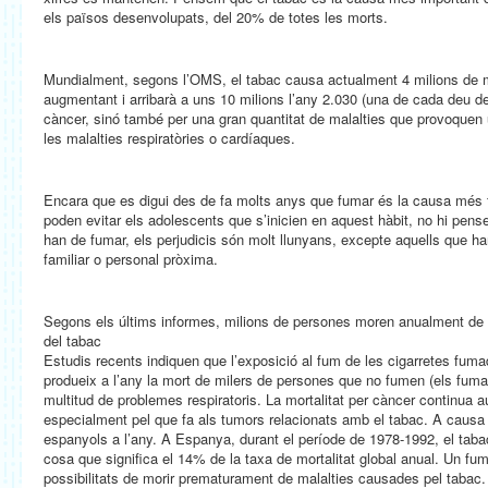
els països desenvolupats, del 20% de totes les morts.
Mundialment, segons l’OMS, el tabac causa actualment 4 milions de mo
augmentant i arribarà a uns 10 milions l’any 2.030 (una de cada deu de
càncer, sinó també per una gran quantitat de malalties que provoquen
les malalties respiratòries o cardíaques.
Encara que es digui des de fa molts anys que fumar és la causa més 
poden evitar els adolescents que s’inicien en aquest hàbit, no hi pen
han de fumar, els perjudicis són molt llunyans, excepte aquells que ha
familiar o personal pròxima.
Segons els últims informes, milions de persones moren anualment de 
del tabac
Estudis recents indiquen que l’exposició al fum de les cigarretes fuma
produeix a l’any la mort de milers de persones que no fumen (els fuma
multitud de problemes respiratoris. La mortalitat per càncer continua
especialment pel que fa als tumors relacionats amb el tabac. A caus
espanyols a l’any. A Espanya, durant el període de 1978-1992, el tab
cosa que significa el 14% de la taxa de mortalitat global anual. Un fu
possibilitats de morir prematurament de malalties causades pel tabac