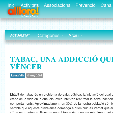
Inici
Activitats
Associacions
Prevenció
Canal 
Categories
Arxiu
ACTUALITAT
TABAC, UNA ADDICCIÓ QU
VÈNCER
Laura Vila
4 juny 2009
L’hàbit del tabac és un problema de salut pública, la iniciació del qua
etapa de la vida en la qual els joves intenten reafirmar la seva indep
comportaments. Aproximadament, un 30% de la nostra població són f
sembla que aquesta prevalença comença a disminuir, és veritat que ent
xifres es mantenen. Pensem que el tabac és la causa més important d