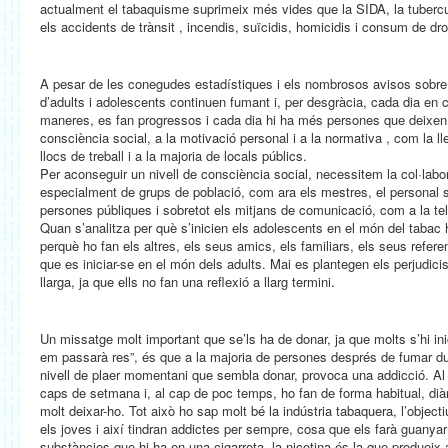
actualment el tabaquisme suprimeix més vides que la SIDA, la tuberculo
els accidents de trànsit , incendis, suïcidis, homicidis i consum de dro
A pesar de les conegudes estadístiques i els nombrosos avisos sobre e
d’adults i adolescents continuen fumant i, per desgràcia, cada dia e
maneres, es fan progressos i cada dia hi ha més persones que deixen 
consciència social, a la motivació personal i a la normativa , com la ll
llocs de treball i a la majoria de locals públics.
Per aconseguir un nivell de consciència social, necessitem la col·labo
especialment de grups de població, com ara els mestres, el personal sani
persones públiques i sobretot els mitjans de comunicació, com a la tel
Quan s’analitza per què s’inicien els adolescents en el món del tabac 
perquè ho fan els altres, els seus amics, els familiars, els seus refer
que es iniciar-se en el món dels adults. Mai es plantegen els perjudicis
llarga, ja que ells no fan una reflexió a llarg termini.
Un missatge molt important que se’ls ha de donar, ja que molts s’hi inic
em passarà res”, és que a la majoria de persones després de fumar due
nivell de plaer momentani que sembla donar, provoca una addicció. Al 
caps de setmana i, al cap de poc temps, ho fan de forma habitual, diàr
molt deixar-ho. Tot això ho sap molt bé la indústria tabaquera, l’objectiu
els joves i així tindran addictes per sempre, cosa que els farà guanyar
substàncies que hi ha en una cigarreta, la nicotina és la que produeix