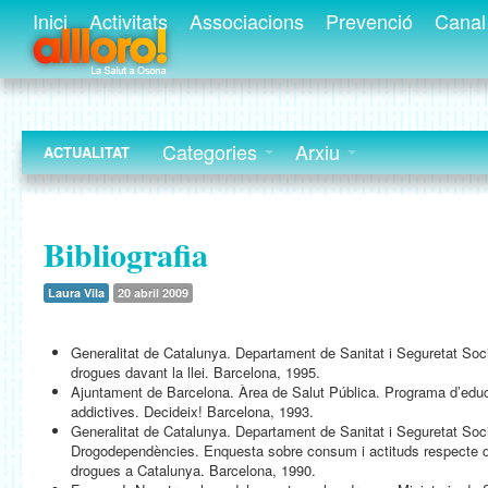
Inici
Activitats
Associacions
Prevenció
Canal 
Categories
Arxiu
ACTUALITAT
Bibliografia
Laura Vila
20 abril 2009
Generalitat de Catalunya. Departament de Sanitat i Seguretat Soci
drogues davant la llei. Barcelona, 1995.
Ajuntament de Barcelona. Àrea de Salut Pública. Programa d’edu
addictives. Decideix! Barcelona, 1993.
Generalitat de Catalunya. Departament de Sanitat i Seguretat Soc
Drogodependències. Enquesta sobre consum i actituds respecte del
drogues a Catalunya. Barcelona, 1990.